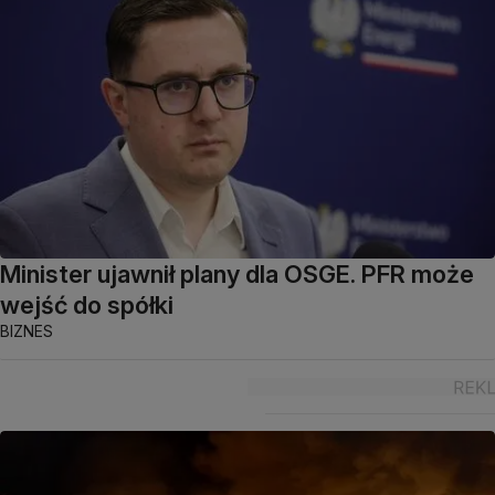
Minister ujawnił plany dla OSGE. PFR może
wejść do spółki
BIZNES