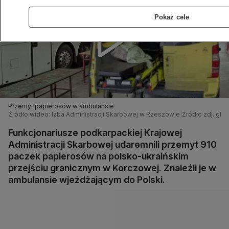
Pokaż cele
Przemyt papierosów w ambulansie
Źródło wideo: Izba Administracji Skarbowej w Rzeszowie
Źródło zdj. gł.
Funkcjonariusze podkarpackiej Krajowej
Administracji Skarbowej udaremnili przemyt 910
paczek papierosów na polsko-ukraińskim
przejściu granicznym w Korczowej. Znaleźli je w
ambulansie wjeżdżającym do Polski.