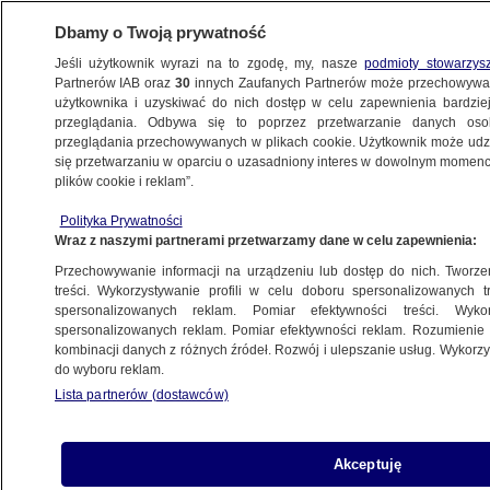
Dbamy o Twoją prywatność
Jeśli użytkownik wyrazi na to zgodę, my, nasze
podmioty stowarzys
Partnerów IAB oraz
30
innych Zaufanych Partnerów może przechowywa
użytkownika i uzyskiwać do nich dostęp w celu zapewnienia bardzi
przeglądania. Odbywa się to poprzez przetwarzanie danych os
przeglądania przechowywanych w plikach cookie. Użytkownik może udzie
RZESZÓW
się przetwarzaniu w oparciu o uzasadniony interes w dowolnym momencie
plików cookie i reklam”.
Powiedziała, że wiezie chorych. W karetce
Polityka Prywatności
znaleźli coś, o czym nie wspomniała
Wraz z naszymi partnerami przetwarzamy dane w celu zapewnienia:
Przechowywanie informacji na urządzeniu lub dostęp do nich. Tworzeni
Oprac.
Martyna Sokołowska
treści. Wykorzystywanie profili w celu doboru spersonalizowanych tr
spersonalizowanych reklam. Pomiar efektywności treści. Wyko
10.06.2026, 19:00
spersonalizowanych reklam. Pomiar efektywności reklam. Rozumienie o
kombinacji danych z różnych źródeł. Rozwój i ulepszanie usług. Wykor
do wyboru reklam.
Posłuchaj artykułu
Czyta lektor AI
Lista partnerów (dostawców)
Akceptuję