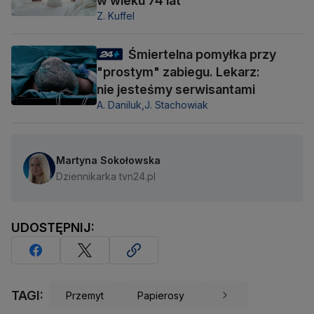
w wieku 74 lat
Z. Kuffel
Śmiertelna pomyłka przy
"prostym" zabiegu. Lekarz:
nie jesteśmy serwisantami
A. Daniluk,
J. Stachowiak
Martyna Sokołowska
Dziennikarka tvn24.pl
UDOSTĘPNIJ:
TAGI:
Przemyt
Papierosy