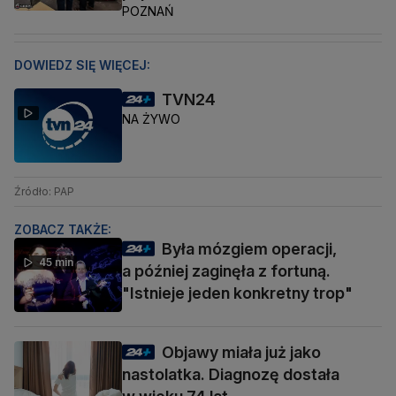
POZNAŃ
DOWIEDZ SIĘ WIĘCEJ:
TVN24
NA ŻYWO
Źródło: PAP
ZOBACZ TAKŻE:
Była mózgiem operacji,
45 min
a później zaginęła z fortuną.
"Istnieje jeden konkretny trop"
Objawy miała już jako
nastolatka. Diagnozę dostała