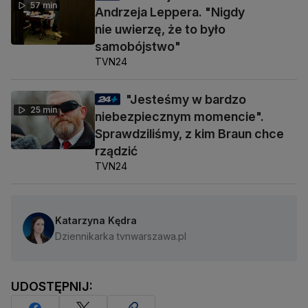
57 min
Andrzeja Leppera. "Nigdy
nie uwierzę, że to było
samobójstwo"
TVN24
"Jesteśmy w bardzo
25 min
niebezpiecznym momencie".
Sprawdziliśmy, z kim Braun chce
rządzić
TVN24
Katarzyna Kędra
Dziennikarka tvnwarszawa.pl
UDOSTĘPNIJ: