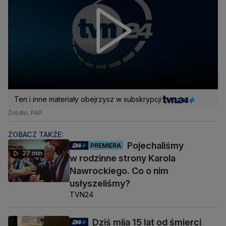
Ten i inne materiały obejrzysz w subskrypcji
Źródło: PAP
ZOBACZ TAKŻE:
Pojechaliśmy
PREMIERA
27 min
w rodzinne strony Karola
Nawrockiego. Co o nim
usłyszeliśmy?
TVN24
Dziś mija 15 lat od śmierci