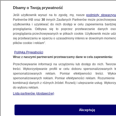
Dbamy o Twoją prywatność
Jeśli użytkownik wyrazi na to zgodę, my, nasze
podmioty stowarzys
Partnerów IAB oraz
30
innych Zaufanych Partnerów może przechowywa
WARSZAWA
użytkownika i uzyskiwać do nich dostęp w celu zapewnienia bardzi
przeglądania. Odbywa się to poprzez przetwarzanie danych os
przeglądania przechowywanych w plikach cookie. Użytkownik może udzie
PRAGA PÓŁNOC
się przetwarzaniu w oparciu o uzasadniony interes w dowolnym momencie
plików cookie i reklam”.
Mniej interwencji po wprowadzeniu nocnej
Polityka Prywatności
prohibicji
Wraz z naszymi partnerami przetwarzamy dane w celu zapewnienia:
Przechowywanie informacji na urządzeniu lub dostęp do nich. Tworzeni
Oprac.
Katarzyna Kędra
treści. Wykorzystywanie profili w celu doboru spersonalizowanych tr
spersonalizowanych reklam. Pomiar efektywności treści. Wyko
10.06.2026, 18:39
spersonalizowanych reklam. Pomiar efektywności reklam. Rozumienie o
kombinacji danych z różnych źródeł. Rozwój i ulepszanie usług. Wykor
do wyboru reklam.
Posłuchaj artykułu
Czyta lektor AI
Lista partnerów (dostawców)
Akceptuję