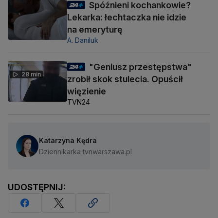
Spóźnieni kochankowie?
Lekarka: łechtaczka nie idzie
na emeryturę
A. Daniluk
"Geniusz przestępstwa"
28 min
zrobił skok stulecia. Opuścił
więzienie
TVN24
Katarzyna Kędra
Dziennikarka tvnwarszawa.pl
UDOSTĘPNIJ: