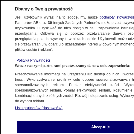
Dbamy o Twoją prywatność
Jeśli użytkownik wyrazi na to zgodę, my, nasze
podmioty stowarzys
Partnerów IAB oraz
30
innych Zaufanych Partnerów może przechowywa
WARSZAWA
użytkownika i uzyskiwać do nich dostęp w celu zapewnienia bardzi
przeglądania. Odbywa się to poprzez przetwarzanie danych os
przeglądania przechowywanych w plikach cookie. Użytkownik może udzie
ŚRÓDMIEŚCIE
się przetwarzaniu w oparciu o uzasadniony interes w dowolnym momencie
plików cookie i reklam”.
"Manifest wolności i niezależności kobiet".
Polityka Prywatności
Próba przed premierą "Urojeń"
Wraz z naszymi partnerami przetwarzamy dane w celu zapewnienia:
Przechowywanie informacji na urządzeniu lub dostęp do nich. Tworzeni
Oprac.
Katarzyna Kędra
treści. Wykorzystywanie profili w celu doboru spersonalizowanych tr
spersonalizowanych reklam. Pomiar efektywności treści. Wyko
10.06.2026, 20:33
spersonalizowanych reklam. Pomiar efektywności reklam. Rozumienie o
kombinacji danych z różnych źródeł. Rozwój i ulepszanie usług. Wykor
do wyboru reklam.
Posłuchaj artykułu
Czyta lektor AI
Lista partnerów (dostawców)
Akceptuję