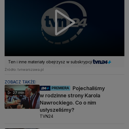
Ten i inne materiały obejrzysz w subskrypcji
Źródło: tvnwarszawa.pl
ZOBACZ TAKŻE:
Pojechaliśmy
PREMIERA
27 min
w rodzinne strony Karola
Nawrockiego. Co o nim
usłyszeliśmy?
TVN24