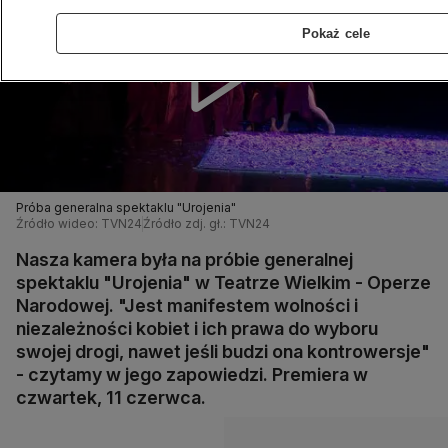
Pokaż cele
Próba generalna spektaklu "Urojenia"
Źródło wideo: TVN24
Źródło zdj. gł.: TVN24
Nasza kamera była na próbie generalnej
spektaklu "Urojenia" w Teatrze Wielkim - Operze
Narodowej. "Jest manifestem wolności i
niezależności kobiet i ich prawa do wyboru
swojej drogi, nawet jeśli budzi ona kontrowersje"
- czytamy w jego zapowiedzi. Premiera w
czwartek, 11 czerwca.