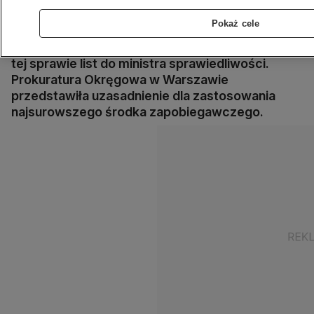
tymczasowego aresztu wobec Leszka
Pokaż cele
Kraskowskiego. Dziennikarz "Gazety
Wyborczej" Wojciech Czuchnowski skierował w
tej sprawie list do ministra sprawiedliwości.
Prokuratura Okręgowa w Warszawie
przedstawiła uzasadnienie dla zastosowania
najsurowszego środka zapobiegawczego.