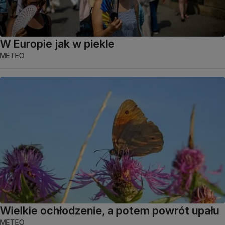
W Europie jak w piekle
METEO
Wielkie ochłodzenie, a potem powrót upału
METEO