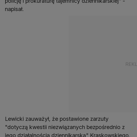
policję i prokuraturę tajemnicy dziennikarskiej" -
napisał.
Lewicki zauważył, że postawione zarzuty
"dotyczą kwestii niezwiązanych bezpośrednio z
jego działalnością dziennikarską" Kraskowskiego,