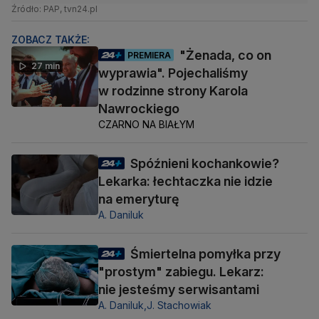
Źródło: PAP, tvn24.pl
ZOBACZ TAKŻE:
"Żenada, co on
PREMIERA
27 min
wyprawia". Pojechaliśmy
w rodzinne strony Karola
Nawrockiego
CZARNO NA BIAŁYM
Spóźnieni kochankowie?
Lekarka: łechtaczka nie idzie
na emeryturę
A. Daniluk
Śmiertelna pomyłka przy
"prostym" zabiegu. Lekarz:
nie jesteśmy serwisantami
A. Daniluk,
J. Stachowiak