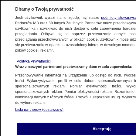
Dbamy o Twoją prywatność
Jeśli użytkownik wyrazi na to zgodę, my, nasze
podmioty stowarzys
Partnerów IAB oraz
30
innych Zaufanych Partnerów może przechowywa
użytkownika i uzyskiwać do nich dostęp w celu zapewnienia bardzi
przeglądania. Odbywa się to poprzez przetwarzanie danych os
przeglądania przechowywanych w plikach cookie. Użytkownik może udzie
POLSKA
się przetwarzaniu w oparciu o uzasadniony interes w dowolnym momencie
plików cookie i reklam”.
Tymczasowy areszt dla Leszka
Polityka Prywatności
Kraskowskiego. Prokuratura o powodach
Wraz z naszymi partnerami przetwarzamy dane w celu zapewnienia:
Przechowywanie informacji na urządzeniu lub dostęp do nich. Tworzeni
Oprac.
Aleksandra Sapeta
treści. Wykorzystywanie profili w celu doboru spersonalizowanych tr
spersonalizowanych reklam. Pomiar efektywności treści. Wyko
10.06.2026, 18:46
spersonalizowanych reklam. Pomiar efektywności reklam. Rozumienie o
kombinacji danych z różnych źródeł. Rozwój i ulepszanie usług. Wykor
do wyboru reklam.
Posłuchaj artykułu
Czyta lektor AI
Lista partnerów (dostawców)
Rzecznik Praw Obywatelskich i prezes Press
Club Polska zwrócili się do prokuratury o
Akceptuję
wyjaśnienie powodów zastosowania