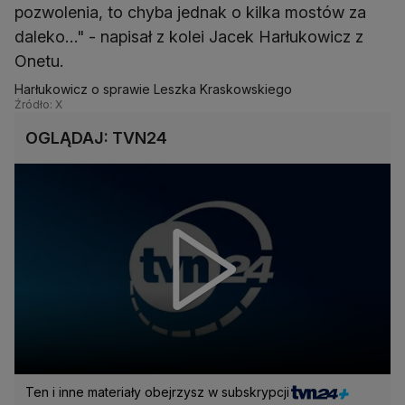
pozwolenia, to chyba jednak o kilka mostów za
daleko…" - napisał z kolei Jacek Harłukowicz z
Onetu.
Harłukowicz o sprawie Leszka Kraskowskiego
Źródło: X
OGLĄDAJ: TVN24
Ten i inne materiały obejrzysz w subskrypcji