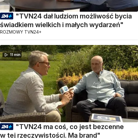
"TVN24 dał ludziom możliwość bycia
świadkiem wielkich i małych wydarzeń"
ROZMOWY TVN24+
11 min
"TVN24 ma coś, co jest bezcenne
w tej rzeczywistości. Ma brand"