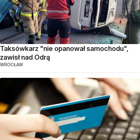
Taksówkarz "nie opanował samochodu",
zawisł nad Odrą
WROCŁAW