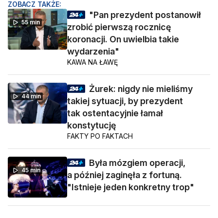
ZOBACZ TAKŻE:
"Pan prezydent postanowił
55 min
zrobić pierwszą rocznicę
koronacji. On uwielbia takie
wydarzenia"
KAWA NA ŁAWĘ
Żurek: nigdy nie mieliśmy
44 min
takiej sytuacji, by prezydent
tak ostentacyjnie łamał
konstytucję
FAKTY PO FAKTACH
Była mózgiem operacji,
45 min
a później zaginęła z fortuną.
"Istnieje jeden konkretny trop"