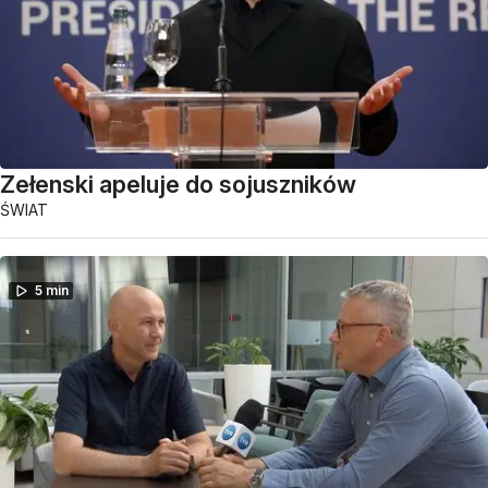
Zełenski apeluje do sojuszników
ŚWIAT
5 min