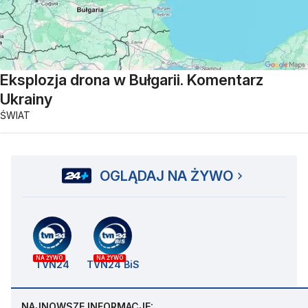
Eksplozja drona w Bułgarii. Komentarz
Ukrainy
ŚWIAT
OGLĄDAJ NA ŻYWO
NA ŻYWO
NA ŻYWO
TVN24
TVN24 BiS
NAJNOWSZE INFORMACJE: