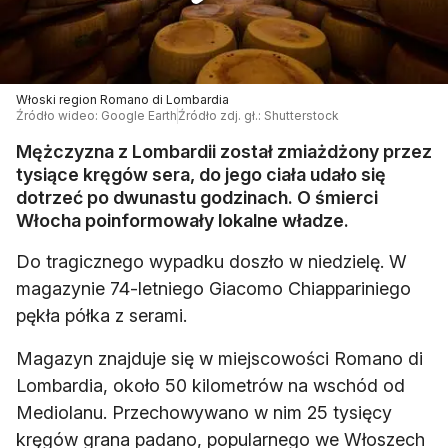
Włoski region Romano di Lombardia
Źródło wideo: Google Earth
Źródło zdj. gł.: Shutterstock
Mężczyzna z Lombardii został zmiażdżony przez
tysiące kręgów sera, do jego ciała udało się
dotrzeć po dwunastu godzinach. O śmierci
Włocha poinformowały lokalne władze.
Do tragicznego wypadku doszło w niedzielę. W
magazynie 74-letniego Giacomo Chiappariniego
pękła półka z serami.
Magazyn znajduje się w miejscowości Romano di
Lombardia, około 50 kilometrów na wschód od
Mediolanu. Przechowywano w nim 25 tysięcy
kręgów grana padano, popularnego we Włoszech