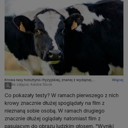
Krowa rasy holsztyno-fryzyjskiej, znanej z wydajnej
Więcej
produkcji mleka - zdj. ilustracyjne
Źródło zdjęcia: Adobe Stock
Co pokazały testy? W ramach pierwszego z nich
krowy znacznie dłużej spoglądały na film z
nieznaną sobie osobą. W ramach drugiego
znacznie dłużej oglądały natomiast film z
pasującym do obrazu ludzkim głosem. "Wyniki