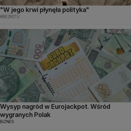
"W jego krwi płynęła polityka"
#BEZKITU
Wysyp nagród w Eurojackpot. Wśród
wygranych Polak
BIZNES