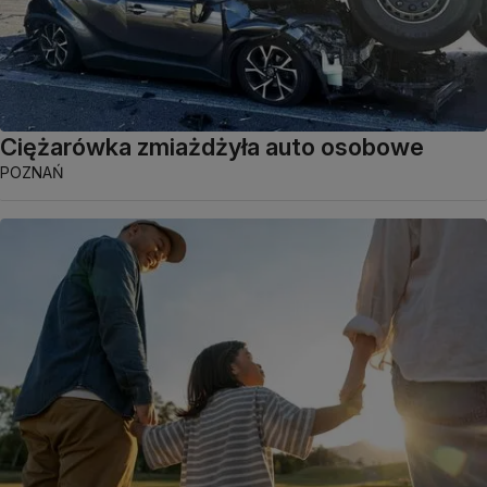
Ciężarówka zmiażdżyła auto osobowe
POZNAŃ