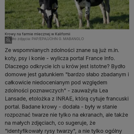
Krowy na farmie mlecznej w Kalifornii
Źródło zdjęcia: PAP/EPA/JOHN G. MABANGLO
Ze wspomnianych zdolności znane są już m.in.
koty, psy i konie - wylicza portal France Info.
Dlaczego odkrycie ich u krów jest istotne? Bydło
domowe jest gatunkiem "bardzo słabo zbadanym i
całkowicie niedocenianym pod względem
zdolności poznawczych" - zauważyła Lea
Lansade, etolożka z INRAE, którą cytuje francuski
portal. Badane krowy - dodała - były w stanie
rozpoznać twarze nie tylko na ekranach, ale także
na małych zdjęciach, co sugeruje, że
"identyfikowały rysy twarzy", a nie tylko ogólny