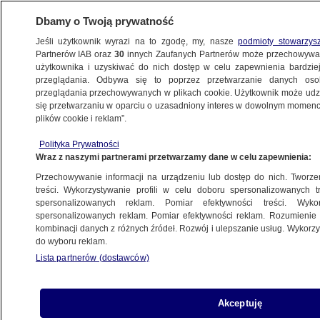
Dbamy o Twoją prywatność
Jeśli użytkownik wyrazi na to zgodę, my, nasze
podmioty stowarzys
Partnerów IAB oraz
30
innych Zaufanych Partnerów może przechowywa
użytkownika i uzyskiwać do nich dostęp w celu zapewnienia bardzi
przeglądania. Odbywa się to poprzez przetwarzanie danych os
przeglądania przechowywanych w plikach cookie. Użytkownik może udzie
ŚWIAT
się przetwarzaniu w oparciu o uzasadniony interes w dowolnym momencie
plików cookie i reklam”.
"Całkowicie niedoceniane". Badania
Polityka Prywatności
rzucają nowe światło na krowy
Wraz z naszymi partnerami przetwarzamy dane w celu zapewnienia:
Przechowywanie informacji na urządzeniu lub dostęp do nich. Tworzeni
Maciej Wacławik
treści. Wykorzystywanie profili w celu doboru spersonalizowanych tr
spersonalizowanych reklam. Pomiar efektywności treści. Wyko
26.05.2026, 14:48
spersonalizowanych reklam. Pomiar efektywności reklam. Rozumienie o
kombinacji danych z różnych źródeł. Rozwój i ulepszanie usług. Wykor
do wyboru reklam.
Posłuchaj artykułu
Czyta lektor AI
Lista partnerów (dostawców)
Akceptuję