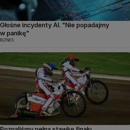
Głośne incydenty AI. "Nie popadajmy
w panikę"
BIZNES
Poznaliśmy pełną stawkę finału