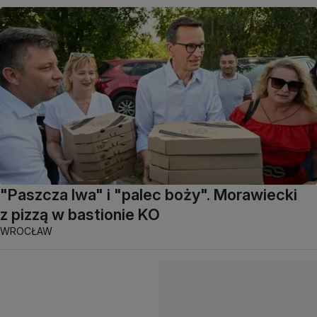
"Paszcza lwa" i "palec boży". Morawiecki
z pizzą w bastionie KO
WROCŁAW