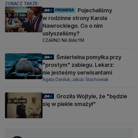
ZOBACZ TAKŻE:
Pojechaliśmy
PREMIERA
27 min
w rodzinne strony Karola
Nawrockiego. Co o nim
usłyszeliśmy?
CZARNO NA BIAŁYM
Śmiertelna pomyłka przy
"prostym" zabiegu. Lekarz:
nie jesteśmy serwisantami
Agata Daniluk,
Jakub Stachowiak
Groziła Wojtyle, że "będzie
45 min
się w piekle smażył"