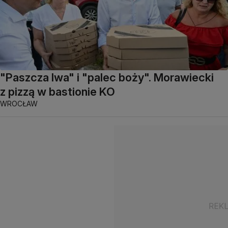
"Paszcza lwa" i "palec boży". Morawiecki
z pizzą w bastionie KO
WROCŁAW