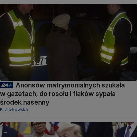
Anonsów matrymonialnych szukała
w gazetach, do rosołu i flaków sypała
środek nasenny
K. Ziółkowska