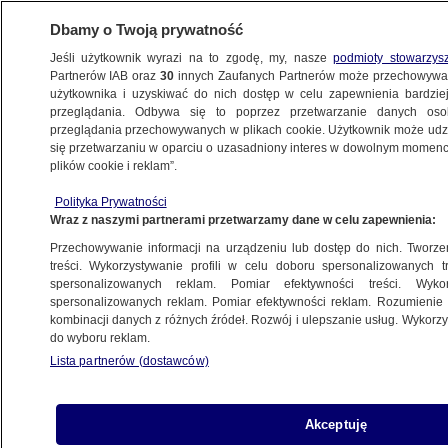
Dbamy o Twoją prywatność
Jeśli użytkownik wyrazi na to zgodę, my, nasze
podmioty stowarzys
Partnerów IAB oraz
30
innych Zaufanych Partnerów może przechowywa
użytkownika i uzyskiwać do nich dostęp w celu zapewnienia bardzi
przeglądania. Odbywa się to poprzez przetwarzanie danych os
przeglądania przechowywanych w plikach cookie. Użytkownik może udzie
ŚWIAT
się przetwarzaniu w oparciu o uzasadniony interes w dowolnym momencie
plików cookie i reklam”.
Reporter zapytał kota Larry'ego,
Polityka Prywatności
czy poprosił premiera Borisa Johnsona
Wraz z naszymi partnerami przetwarzamy dane w celu zapewnienia:
o dymisję. Odmówił komentarza
Przechowywanie informacji na urządzeniu lub dostęp do nich. Tworzeni
treści. Wykorzystywanie profili w celu doboru spersonalizowanych tr
7.07.2022, 07:48
spersonalizowanych reklam. Pomiar efektywności treści. Wyko
spersonalizowanych reklam. Pomiar efektywności reklam. Rozumienie o
kombinacji danych z różnych źródeł. Rozwój i ulepszanie usług. Wykor
Udostępnij
do wyboru reklam.
Lista partnerów (dostawców)
Larry, kot mieszkający na Downing Street,
odmówił komentarza na temat kolejnych
wezwań do rezygnacji Borisa Johnsona z
Akceptuję