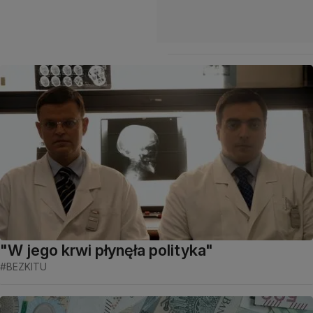
"W jego krwi płynęła polityka"
#BEZKITU