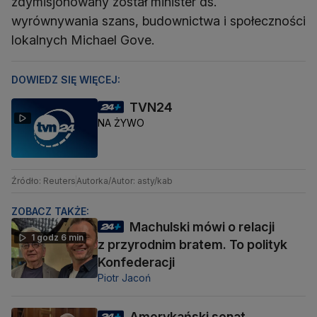
zdymisjonowany został minister ds.
wyrównywania szans, budownictwa i społeczności
lokalnych Michael Gove.
DOWIEDZ SIĘ WIĘCEJ:
TVN24
NA ŻYWO
Źródło: Reuters
Autorka/Autor: asty/kab
ZOBACZ TAKŻE:
Machulski mówi o relacji
1 godz 6 min
z przyrodnim bratem. To polityk
Konfederacji
Piotr Jacoń
Amerykański senat