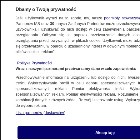
Dbamy o Twoją prywatność
Jeśli użytkownik wyrazi na to zgodę, my, nasze
podmioty stowarzys
Partnerów IAB oraz
30
innych Zaufanych Partnerów może przechowywa
użytkownika i uzyskiwać do nich dostęp w celu zapewnienia bardzi
przeglądania. Odbywa się to poprzez przetwarzanie danych os
przeglądania przechowywanych w plikach cookie. Użytkownik może udzie
ŚWIAT
się przetwarzaniu w oparciu o uzasadniony interes w dowolnym momencie
plików cookie i reklam”.
Ostrzeżenia na butelkach z alkoholem jak
Polityka Prywatności
na papierosach? "Bezpośredni związek
Wraz z naszymi partnerami przetwarzamy dane w celu zapewnienia:
z siedmioma rodzajami nowotworów"
Przechowywanie informacji na urządzeniu lub dostęp do nich. Tworzeni
treści. Wykorzystywanie profili w celu doboru spersonalizowanych tr
7.01.2025, 12:07
spersonalizowanych reklam. Pomiar efektywności treści. Wyko
spersonalizowanych reklam. Pomiar efektywności reklam. Rozumienie o
kombinacji danych z różnych źródeł. Rozwój i ulepszanie usług. Wykor
Udostępnij
do wyboru reklam.
Lista partnerów (dostawców)
Akceptuję