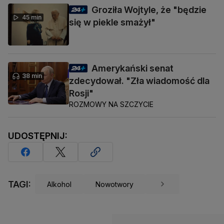
Groziła Wojtyle, że "będzie
45 min
się w piekle smażył"
Amerykański senat
38 min
zdecydował. "Zła wiadomość dla
Rosji"
ROZMOWY NA SZCZYCIE
UDOSTĘPNIJ:
TAGI:
Alkohol
Nowotwory