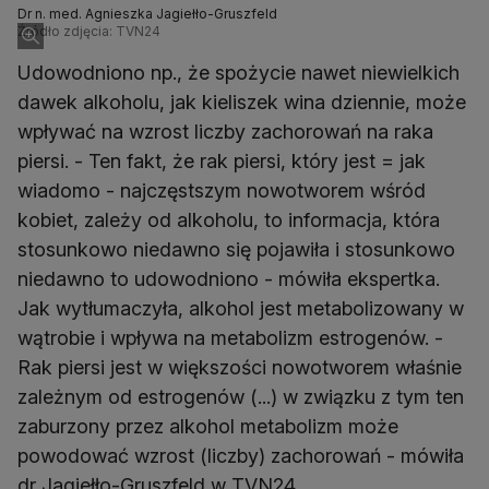
Dr n. med. Agnieszka Jagiełło-Gruszfeld
Źródło zdjęcia: TVN24
Udowodniono np., że spożycie nawet niewielkich
dawek alkoholu, jak kieliszek wina dziennie, może
wpływać na wzrost liczby zachorowań na raka
piersi. - Ten fakt, że rak piersi, który jest = jak
wiadomo - najczęstszym nowotworem wśród
kobiet, zależy od alkoholu, to informacja, która
stosunkowo niedawno się pojawiła i stosunkowo
niedawno to udowodniono - mówiła ekspertka.
Jak wytłumaczyła, alkohol jest metabolizowany w
wątrobie i wpływa na metabolizm estrogenów. -
Rak piersi jest w większości nowotworem właśnie
zależnym od estrogenów (...) w związku z tym ten
zaburzony przez alkohol metabolizm może
powodować wzrost (liczby) zachorowań - mówiła
dr Jagiełło-Gruszfeld w TVN24.