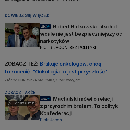
DOWIEDZ SIĘ WIĘCEJ:
Robert Rutkowski: alkohol
wcale nie jest bezpieczniejszy od
narkotyków
PIOTR JACOŃ. BEZ POLITYKI
ZOBACZ TEŻ:
Brakuje onkologów, chcą
to zmienić. "Onkologia to jest przyszłość"
Źródło: CNN, tvn24.pl
Autorka/Autor: wac//am
ZOBACZ TAKŻE:
Machulski mówi o relacji
1 godz 6 min
z przyrodnim bratem. To polityk
Konfederacji
Piotr Jacoń