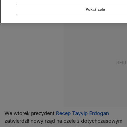
"podwójnych standardów" w kwestii walki z
Pokaż cele
terroryzmem.
We wtorek prezydent
Recep Tayyip Erdogan
zatwierdził nowy rząd na czele z dotychczasowym