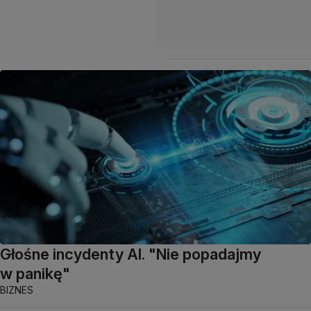
Głośne incydenty AI. "Nie popadajmy
w panikę"
BIZNES