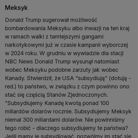
Meksyk
Donald Trump sugerował możliwość
bombardowania Meksyku albo inwazji na ten kraj
w ramach walki z tamtejszymi gangami
narkotykowymi już w czasie kampanii wyborczej
w 2024 roku. W grudniu w wywiadzie dla stacji
NBC News Donald Trump wysunął natomiast
wobec Meksyku podobne zarzuty jak wobec
Kanady. Stwierdził, że USA "subsydiują" (dotują -
red.) to państwo, w związku z czym powinno ono
stać się częścią Stanów Zjednoczonych.
"Subsydiujemy Kanadę kwotą ponad 100
miliardów dolarów rocznie. Subsydiujemy Meksyk
niemal 300 miliardami dolarów. Nie powinniśmy
tego robić - dlaczego subsydiujemy te państwa?
Jeśli mamy je subsydiować, pozwólmy im stać się