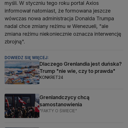
myśli. W styczniu tego roku portal Axios
informował natomiast, że formowana jeszcze
wówczas nowa administracja Donalda Trumpa
nadal chce zmiany reżimu w Wenezueli, "ale
zmiana reżimu niekoniecznie oznacza interwencję
zbrojną".
DOWIEDZ SIĘ WIĘCEJ:
Dlaczego Grenlandia jest duńska?
Trump "nie wie, czy to prawda"
KONKRET24
Grenlandczycy chcą
samostanowienia
"FAKTY O ŚWIECIE"