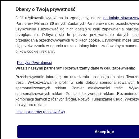
Dbamy o Twoją prywatność
Jeśli użytkownik wyrazi na to zgodę, my, nasze
podmioty stowarzys
Partnerów IAB oraz
30
innych Zaufanych Partnerów może przechowywa
użytkownika i uzyskiwać do nich dostęp w celu zapewnienia bardzi
przeglądania. Odbywa się to poprzez przetwarzanie danych os
przeglądania przechowywanych w plikach cookie. Użytkownik może udzie
ŚWIAT
się przetwarzaniu w oparciu o uzasadniony interes w dowolnym momencie
plików cookie i reklam”.
Nie tylko Grenlandia. Wszystkie terytoria,
Polityka Prywatności
które chciałby przejąć Donald Trump
Wraz z naszymi partnerami przetwarzamy dane w celu zapewnienia:
Przechowywanie informacji na urządzeniu lub dostęp do nich. Tworzeni
Maciej Michałek
treści. Wykorzystywanie profili w celu doboru spersonalizowanych tr
spersonalizowanych reklam. Pomiar efektywności treści. Wyko
26.03.2025, 17:07
spersonalizowanych reklam. Pomiar efektywności reklam. Rozumienie o
kombinacji danych z różnych źródeł. Rozwój i ulepszanie usług. Wykor
do wyboru reklam.
Udostępnij
Lista partnerów (dostawców)
Akceptuję