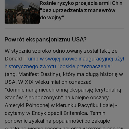
Rośnie ryzyko przejścia armii Chin
"bez uprzedzenia z manewrów
do wojny"
Powrót ekspansjonizmu USA?
W styczniu szeroko odnotowany został fakt, że
Donald
Trump w swojej mowie inauguracyjnej użył
historycznego zwrotu "boskie przeznaczenie"
(ang. Manifest Destiny), który ma długą historię w
USA. W XIX wieku miał on oznaczać
"domniemaną nieuchronną ekspansję terytorialną
Stanów Zjednoczonych" na kolejne obszary
Ameryki Północnej w kierunku Pacyfiku i dalej -
czytamy w Encyklopedii Britannica. Termin
ponownie zyskał na popularności po zakupie
Alaski po wojnie secesyjnej oraz w okresie aneksji