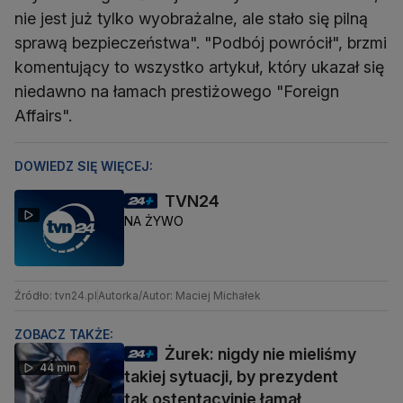
nie jest już tylko wyobrażalne, ale stało się pilną
sprawą bezpieczeństwa". "Podbój powrócił", brzmi
komentujący to wszystko artykuł, który ukazał się
niedawno na łamach prestiżowego "Foreign
Affairs".
DOWIEDZ SIĘ WIĘCEJ:
TVN24
NA ŻYWO
Źródło: tvn24.pl
Autorka/Autor: Maciej Michałek
ZOBACZ TAKŻE:
Żurek: nigdy nie mieliśmy
44 min
takiej sytuacji, by prezydent
tak ostentacyjnie łamał