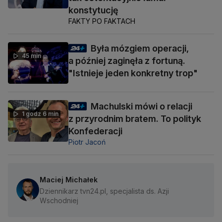
konstytucję
FAKTY PO FAKTACH
Była mózgiem operacji,
45 min
a później zaginęła z fortuną.
"Istnieje jeden konkretny trop"
Machulski mówi o relacji
1 godz 6 min
z przyrodnim bratem. To polityk
Konfederacji
Piotr Jacoń
Maciej Michałek
Dziennikarz tvn24.pl, specjalista ds. Azji
Wschodniej