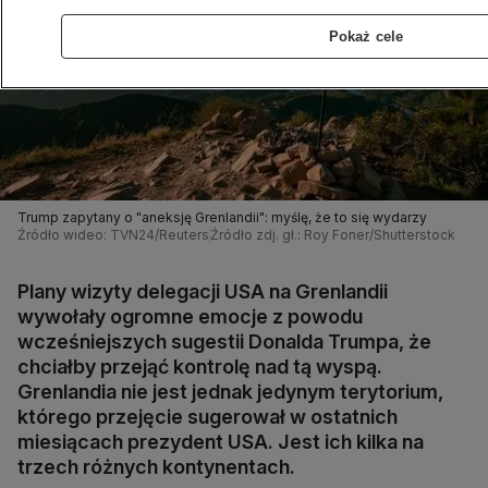
Pokaż cele
Trump zapytany o "aneksję Grenlandii": myślę, że to się wydarzy
Źródło wideo: TVN24/Reuters
Źródło zdj. gł.: Roy Foner/Shutterstock
Plany wizyty delegacji USA na Grenlandii
wywołały ogromne emocje z powodu
wcześniejszych sugestii Donalda Trumpa, że
chciałby przejąć kontrolę nad tą wyspą.
Grenlandia nie jest jednak jedynym terytorium,
którego przejęcie sugerował w ostatnich
miesiącach prezydent USA. Jest ich kilka na
trzech różnych kontynentach.