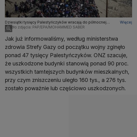
Dziesiątki tysięcy Palestyńczyków wracają do północnej
Więcej
Strefy Gazy (27 stycznia 2025)
Źródło zdjęcia: PAP/EPA/MOHAMMED SABER
Jak już informowaliśmy, według ministerstwa
zdrowia Strefy Gazy od początku wojny zginęło
ponad 47 tysięcy Palestyńczyków. ONZ szacuje,
że uszkodzone budynki stanowią ponad 90 proc.
wszystkich tamtejszych budynków mieszkalnych,
przy czym zniszczeniu uległo 160 tys., a 276 tys.
zostało poważnie lub częściowo uszkodzonych.