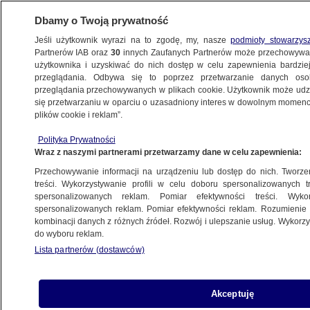
Dbamy o Twoją prywatność
Jeśli użytkownik wyrazi na to zgodę, my, nasze
podmioty stowarzys
Partnerów IAB oraz
30
innych Zaufanych Partnerów może przechowywa
użytkownika i uzyskiwać do nich dostęp w celu zapewnienia bardzi
przeglądania. Odbywa się to poprzez przetwarzanie danych os
przeglądania przechowywanych w plikach cookie. Użytkownik może udzie
ŚWIAT
się przetwarzaniu w oparciu o uzasadniony interes w dowolnym momencie
plików cookie i reklam”.
To tu Trump widzi "riwierę". A czym jest
Polityka Prywatności
Strefa Gazy?
Wraz z naszymi partnerami przetwarzamy dane w celu zapewnienia:
Przechowywanie informacji na urządzeniu lub dostęp do nich. Tworzeni
5.02.2025, 15:03
treści. Wykorzystywanie profili w celu doboru spersonalizowanych tr
spersonalizowanych reklam. Pomiar efektywności treści. Wyko
spersonalizowanych reklam. Pomiar efektywności reklam. Rozumienie o
Udostępnij
kombinacji danych z różnych źródeł. Rozwój i ulepszanie usług. Wykor
do wyboru reklam.
Lista partnerów (dostawców)
Akceptuję