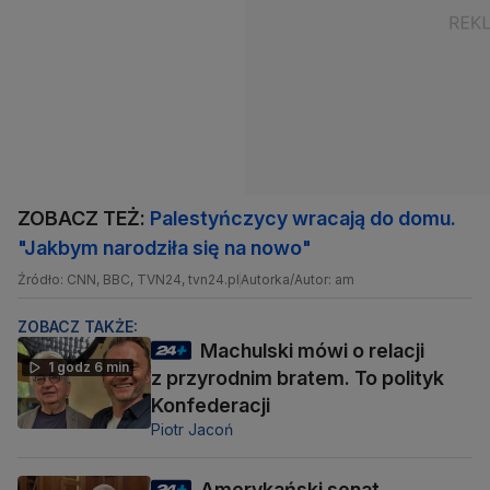
ZOBACZ TEŻ:
Palestyńczycy wracają do domu.
"Jakbym narodziła się na nowo"
Źródło: CNN, BBC, TVN24, tvn24.pl
Autorka/Autor: am
ZOBACZ TAKŻE:
Machulski mówi o relacji
1 godz 6 min
z przyrodnim bratem. To polityk
Konfederacji
Piotr Jacoń
Amerykański senat