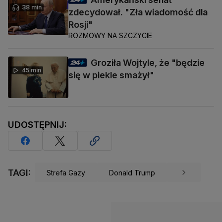
38 min
zdecydował. "Zła wiadomość dla
Rosji"
ROZMOWY NA SZCZYCIE
Groziła Wojtyle, że "będzie
45 min
się w piekle smażył"
UDOSTĘPNIJ:
TAGI:
Strefa Gazy
Donald Trump