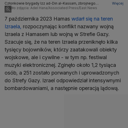
Członkowie brygady Izz ad-Din al-Kassam, zbrojnego
Więcej
skrzydła Hamasu
Źródło zdjęcia: Adel Hana/Associated Press/East News
7 października 2023 Hamas
wdarł się na teren
Izraela,
rozpoczynając konflikt nazwany wojną
Izraela z Hamasem lub wojną w Strefie Gazy.
Szacuje się, że na teren Izraela przeniknęło kilka
tysięcy bojowników, którzy zaatakowali obiekty
wojskowe, ale i cywilne - w tym np. festiwal
muzyki elektronicznej. Zginęło około 1,2 tysiąca
osób, a 251 zostało porwanych i uprowadzonych
do Strefy Gazy. Izrael odpowiedział intensywnymi
bombardowaniami, a następnie operacją lądową.