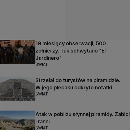
19 miesięcy obserwacji, 500
żołnierzy. Tak schwytano "El
Jardinero"
ŚWIAT
Strzelał do turystów na piramidzie.
W jego plecaku odkryto notatki
ŚWIAT
Atak w pobliżu słynnej piramidy. Zabici
i ranni
ŚWIAT