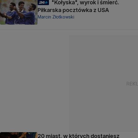
"Kołyska", wyrok i śmierć.
Piłkarska pocztówka z USA
Marcin Złotkowski
20 miast, w których dostaniesz