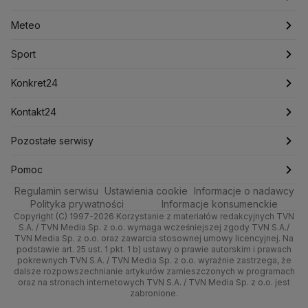
Lasy Państwowe
Lech Wałęsa
Lewica
Meteo
Artykuły
Fakty o Świecie
Łódź
Najnowsze
Meteo
Lotnisko Chopina
Lotto
Maciej Wąsik
Marcin Przydacz
Marcin Kierwiński
Marian Banaś
Sport
Newslettery
Ludzie Faktów
Katowice
Notowania
Pogoda godzinowa
Sport
Mariusz Błaszczak
Mariusz Kamiński
Mark Zuckerberg
Mateusz Morawiecki
Zdrowie
Kraków
Pieniądze
Pogoda długoterminowa
Piłka Nożna
Konkret24
Michał Kamiński
Technologia
Poznań
Nieruchomości
Pogoda na jutro
Ministerstwo Aktywów Państwowych
Tenis
Najnowsze
Kontakt24
Ministerstwo Edukacji i Nauki
Kultura i styl
Trójmiasto
Rynki
Pogoda na weekend
Kolarstwo
Polska
Najnowsze
Pozostałe serwisy
Ministerstwo Infrastruktury
Ministerstwo Kultury
Ministerstwo Obrony Narodowej
Ciekawostki
Wrocław
Dla firm
Najnowsze
Skoki Narciarskie
Świat
Gorące Tematy
TVN
Pomoc
Ministerstwo Rolnictwa
Regulamin serwisu
Quizy
Ustawienia cookie
Informacje o nadawcy
Ministerstwo Rozwoju i Technologii
Kielce
Handel
Polska
Sporty zimowe
Polityka
Wyślij zgłoszenie
Dzień Dobry TVN
Centrum pomocy
Polityka prywatności
Informacje konsumenckie
Ministerstwo Sportu i Turystyki
Copyright (C) 1997-2026 Korzystanie z materiałów redakcyjnych TVN
Tematy
Kujawsko-pomorskie
Ze świata
Prognoza
Lekkoatletyka
Zdrowie
Uwaga TVN
Ministerstwo Cyfryzacji
Test zgodności
S.A. / TVN Media Sp. z o.o. wymaga wcześniejszej zgody TVN S.A./
TVN Media Sp. z o.o. oraz zawarcia stosownej umowy licencyjnej. Na
Ministerstwo Edukacji Narodowej
Lublin
podstawie art. 25 ust. 1 pkt. 1 b) ustawy o prawie autorskim i prawach
Tech
Świat
Siatkówka
Tech
HGTV
Oglądaj na TV
Ministerstwo Finansów
pokrewnych TVN S.A. / TVN Media Sp. z o.o. wyraźnie zastrzega, że
dalsze rozpowszechnianie artykułów zamieszczonych w programach
Ministerstwo Klimatu i Środowiska
Lubuskie
Moto
Nauka
F1
Nauka
TVN Turbo
Zrealizuj voucher
oraz na stronach internetowych TVN S.A. / TVN Media Sp. z o.o. jest
Ministerstwo Nauki i Szkolnictwa Wyższego
zabronione.
Olsztyn
Dla seniora
Ciekawostki