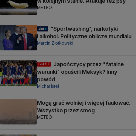
w kolejnym stanie. Atakuje też psy
METEO
"Sportwashing", narkotyki
i alkohol. Polityczne oblicze mundialu
Marcin Złotkowski
Japończycy przez "fatalne
FAŁSZ
warunki" opuścili Meksyk? Inny
powód
Michał Istel
Mogą grać wolniej i więcej faulować.
Wszystko przez smog
METEO