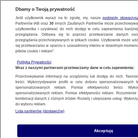
Dbamy o Twoją prywatność
Jeśli użytkownik wyrazi na to zgodę, my, nasze
podmioty stowarzys
Partnerów IAB oraz
30
innych Zaufanych Partnerów może przechowywa
użytkownika i uzyskiwać do nich dostęp w celu zapewnienia bardzi
przeglądania. Odbywa się to poprzez przetwarzanie danych os
przeglądania przechowywanych w plikach cookie. Użytkownik może udzie
MEKSYK
się przetwarzaniu w oparciu o uzasadniony interes w dowolnym momencie
plików cookie i reklam”.
Śmierć podczas transmisji
ŚWIAT
Polityka Prywatności
Wraz z naszymi partnerami przetwarzamy dane w celu zapewnienia:
Przechowywanie informacji na urządzeniu lub dostęp do nich. Tworzeni
treści. Wykorzystywanie profili w celu doboru spersonalizowanych tr
spersonalizowanych reklam. Pomiar efektywności treści. Wyko
"El Mayo" skazany na dożywocie
spersonalizowanych reklam. Pomiar efektywności reklam. Rozumienie o
ŚWIAT
kombinacji danych z różnych źródeł. Rozwój i ulepszanie usług. Wykor
do wyboru reklam.
Lista partnerów (dostawców)
Dlaczego podczas mundialu
Akceptuję
kartele zamilkły? "O tym się oficjalnie