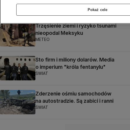
nie mówi"
CIEKAWE CZASY
Pokaż cele
Trzęsienie ziemi i ryzyko tsunami
nieopodal Meksyku
METEO
Sto firm i miliony dolarów. Media
o imperium "króla fentanylu"
ŚWIAT
Zderzenie ośmiu samochodów
na autostradzie. Są zabici i ranni
ŚWIAT