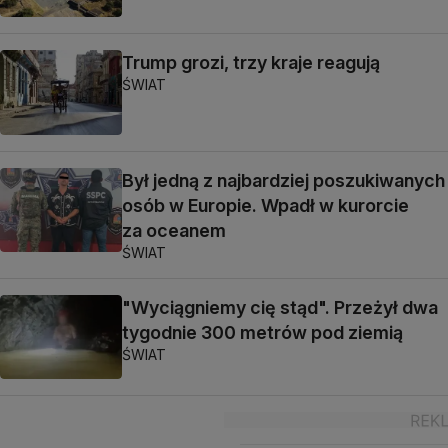
Trump grozi, trzy kraje reagują
ŚWIAT
Był jedną z najbardziej poszukiwanych
osób w Europie. Wpadł w kurorcie
za oceanem
ŚWIAT
"Wyciągniemy cię stąd". Przeżył dwa
tygodnie 300 metrów pod ziemią
ŚWIAT