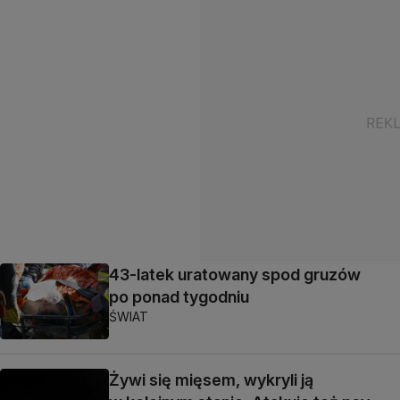
43-latek uratowany spod gruzów
po ponad tygodniu
ŚWIAT
Żywi się mięsem, wykryli ją