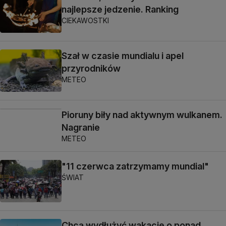
najlepsze jedzenie. Ranking
CIEKAWOSTKI
Szał w czasie mundialu i apel
przyrodników
METEO
Pioruny biły nad aktywnym wulkanem.
Nagranie
METEO
"11 czerwca zatrzymamy mundial"
ŚWIAT
Chcą wydłużyć wakacje o ponad