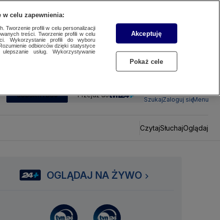
 w celu zapewnienia:
 Tworzenie profili w celu personalizacji
Akceptuję
wanych treści. Tworzenie profili w celu
ci. Wykorzystanie profili do wyboru
Rozumienie odbiorców dzięki statystyce
ulepszanie usług. Wykorzystywanie
Pokaż cele
SUBSKRYBUJ
Przejdź do
Szukaj
Zaloguj się
Menu
Czytaj
Słuchaj
Oglądaj
OGLĄDAJ NA ŻYWO