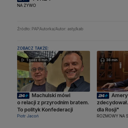
NA ŻYWO
Źródło: PAP
Autorka/Autor: asty/kab
ZOBACZ TAKŻE:
1 godz 6 min
38 min
Machulski mówi
Amery
o relacji z przyrodnim bratem.
zdecydował.
To polityk Konfederacji
dla Rosji"
Piotr Jacoń
ROZMOWY NA S