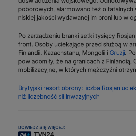
doświadczenia wojskowego. Odnotowywano
poborowych, alarmowano też o fatalnych 
niskiej jakości wydawanej im broni lub w o
Po zarządzeniu branki setki tysięcy Rosjan
front. Osoby uciekające przed służbą w arm
Finlandii, Kazachstanu, Mongolii i
Gruzji
. P
powiadomiły, że na granicach z Finlandią,
mobilizacyjne, w których mężczyźni otrzy
Brytyjski resort obrony: liczba Rosjan uc
niż liczebność sił inwazyjnych
DOWIEDZ SIĘ WIĘCEJ:
TVN24