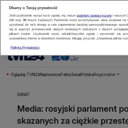
Dbamy o Twoją prywatność
Jeśli użytkownik wyrazi na to zgodę, my, nasze
podmioty stowarzyszone
i naszych
IAB oraz
30
innych Zaufanych Partnerów może przechowywać dane osobowe na ur
uzyskiwać do nich dostęp w celu zapewnienia bardziej spersonalizowanego sposo
się to poprzez przetwarzanie danych osobowych zebranych z danych przegląd
plikach cookie. Użytkownik może udzielić/wycofać zgodę i sprzeciwić się pr
uzasadniony interes w dowolnym momencie, klikając przycisk „Ustawienia plików cook
Polityka Prywatności
Oglądaj TVN24
Najnowsze
Fakty
Świat
Polska
Regionalne
ŚWIAT
Media: rosyjski parlament po
skazanych za ciężkie przes