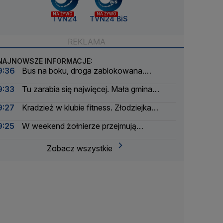
NA ŻYWO
NA ŻYWO
TVN24
TVN24 BiS
NAJNOWSZE INFORMACJE:
9:36
Bus na boku, droga zablokowana.
Lądowały dwa śmigłowce LPR
9:33
Tu zarabia się najwięcej. Mała gmina
zaskakuje
9:27
Kradzież w klubie fitness. Złodziejka
"zdobycze" próbowała wysłać za granicę
9:25
W weekend żołnierze przejmują
Wisłostradę. Ćwiczenia przed defiladą
Zobacz wszystkie