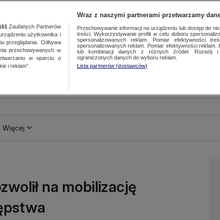
Wraz z naszymi partnerami przetwarzamy dane
161
Zaufanych Partnerów
Przechowywanie informacji na urządzeniu lub dostęp do nich.
treści. Wykorzystywanie profili w celu doboru spersonalizo
ządzeniu użytkownika i
spersonalizowanych reklam. Pomiar efektywności treś
bu przeglądania. Odbywa
spersonalizowanych reklam. Pomiar efektywności reklam. 
ania przechowywanych w
lub kombinacji danych z różnych źródeł. Rozwój i 
ograniczonych danych do wyboru reklam.
zetwarzaniu w oparciu o
ie i reklam”.
Lista partnerów (dostawców)
Więcej
zwolił na mobilizację
tępstwa