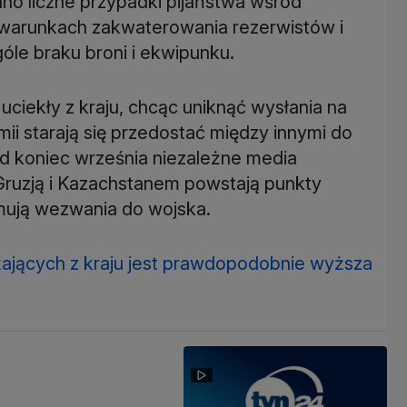
 liczne przypadki pijaństwa wśród
warunkach zakwaterowania rezerwistów i
góle braku broni i ekwipunku.
 uciekły z kraju, chcąc uniknąć wysłania na
ii starają się przedostać między innymi do
od koniec września niezależne media
 Gruzją i Kazachstanem powstają punkty
mują wezwania do wojska.
iekających z kraju jest prawdopodobnie wyższa