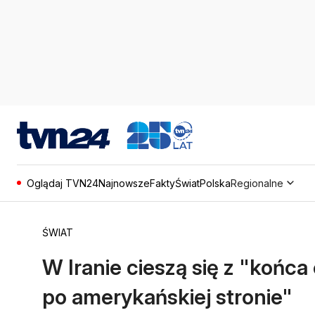
Oglądaj TVN24
Najnowsze
Fakty
Świat
Polska
Regionalne
ŚWIAT
W Iranie cieszą się z "końca e
po amerykańskiej stronie"