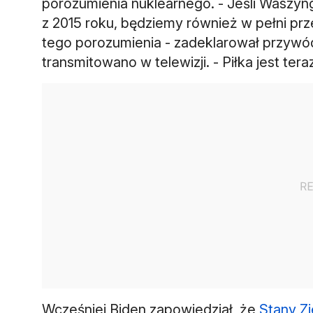
porozumienia nuklearnego. - Jeśli Waszyn
z 2015 roku, będziemy również w pełni pr
tego porozumienia - zadeklarował przywód
transmitowano w telewizji. - Piłka jest ter
Wcześniej Biden zapowiedział, że
Stany Z