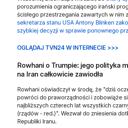
porozumienia ograniczającego irański prog
ścisłego przestrzegania zawartych w nim
sekretarza stanu USA Antony Blinken za
szybkiej decyzji w sprawie ponownego prz
OGLĄDAJ TVN24 W INTERNECIE >>>
Rowhani o Trumpie: jego polityka
na Iran całkowicie zawiodła
Rowhani oświadczył w środę, że "dziś oc
powróci do praworządności i zobowiąże się,
najbliższych czterech lat wszystkich czar
(rządów - red.)". Wezwał do zniesienia dot
Republiki Iranu.