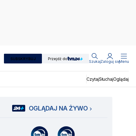
SUBSKRYBUJ
Przejdź do
Szukaj
Zaloguj się
Menu
Czytaj
Słuchaj
Oglądaj
OGLĄDAJ NA ŻYWO