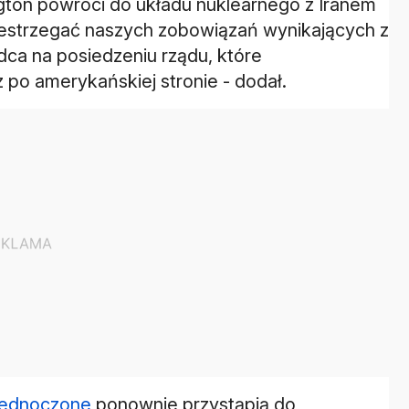
gton powróci do układu nuklearnego z Iranem
zestrzegać naszych zobowiązań wynikających z
ca na posiedzeniu rządu, które
az po amerykańskiej stronie - dodał.
jednoczone
ponownie przystąpią do