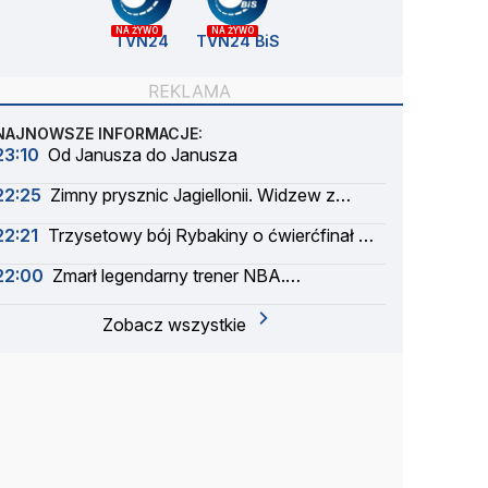
NA ŻYWO
NA ŻYWO
TVN24
TVN24 BiS
NAJNOWSZE INFORMACJE:
23:10
Od Janusza do Janusza
22:25
Zimny prysznic Jagiellonii. Widzew z
pierwszą wygraną
22:21
Trzysetowy bój Rybakiny o ćwierćfinał w
Toronto
22:00
Zmarł legendarny trener NBA.
Wzruszające pożegnanie Nowitzkiego
Zobacz wszystkie