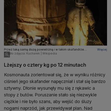
Przez taką samą śluzę powietrzną i w takim skafandrze
Więcej
wychodził w kosmos Leonow
Źródło zdjęcia: Kucharek | Wikipedia
Lżejszy o cztery kg po 12 minutach
Kosmonauta zorientował się, że w wyniku różnicy
ciśnień jego skafander napęczniał i stał się bardzo
sztywny. Dłonie wysunęły mu się z rękawic a
stopy z butów. Poruszanie stało się niezwykle
ciężkie i nie było szans, aby wejść do śluzy
nogami naprzód, jak przewidywał plan. Nad