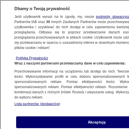
Dbamy o Twoją prywatność
Jeśli użytkownik wyrazi na to zgodę, my, nasze
podmioty stowarzys
Partnerów IAB oraz
30
innych Zaufanych Partnerów może przechowywa
użytkownika i uzyskiwać do nich dostęp w celu zapewnienia bardzi
przeglądania. Odbywa się to poprzez przetwarzanie danych os
przeglądania przechowywanych w plikach cookie. Użytkownik może udzie
ŚWIAT
się przetwarzaniu w oparciu o uzasadniony interes w dowolnym momencie
plików cookie i reklam”.
Ostatni kosmiczny triumf ZSRR.
Polityka Prywatności
Przełomowe 12 minut Leonowa
Wraz z naszymi partnerami przetwarzamy dane w celu zapewnienia:
Przechowywanie informacji na urządzeniu lub dostęp do nich. Tworzeni
22.03.2015, 10:39
treści. Wykorzystywanie profili w celu doboru spersonalizowanych tr
spersonalizowanych reklam. Pomiar efektywności treści. Wyko
spersonalizowanych reklam. Pomiar efektywności reklam. Rozumienie o
Udostępnij
kombinacji danych z różnych źródeł. Rozwój i ulepszanie usług. Wykor
do wyboru reklam.
Lista partnerów (dostawców)
Akceptuję