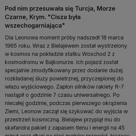
Pod nim przesuwała się Turcja, Morze
Czarne, Krym. "Cisza była
wszechogarniająca"
Dla Leonowa moment próby nadszedł 18 marca
1965 roku. Wraz z Bielajewem został wystrzelony
w kosmos na pokładzie statku Woschod 2 z
kosmodromu w Bajkonurze. Ich pojazd został
specjalnie zmodyfikowany przez dodanie dużej
rozkładanej śluzy powietrznej, przyczepionej do
włazu wyjściowego. Zapłon silników rakiety R-7
nastąpił o godzinie 7 czasu uniwersalnego. Po
niecałej godzinie, podczas pierwszego okrążenia
Ziemi, Leonow zaczął się szykować do wyjścia w
przestrzeń kosmiczną. Bielajew przypiął mu do
skafandra pakiet z zapasem tlenu i energii na 45
minut oraz długi na pięć metrów przewód, łączący