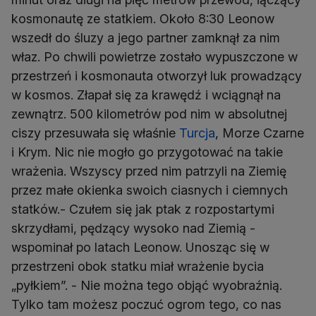
kosmonautę ze statkiem. Około 8:30 Leonow
wszedł do śluzy a jego partner zamknął za nim
właz. Po chwili powietrze zostało wypuszczone w
przestrzeń i kosmonauta otworzył luk prowadzący
w kosmos. Złapał się za krawędź i wciągnął na
zewnątrz. 500 kilometrów pod nim w absolutnej
ciszy przesuwała się właśnie
Turcja
, Morze Czarne
i Krym. Nic nie mogło go przygotować na takie
wrażenia. Wszyscy przed nim patrzyli na Ziemię
przez małe okienka swoich ciasnych i ciemnych
statków.- Czułem się jak ptak z rozpostartymi
skrzydłami, pędzący wysoko nad Ziemią -
wspominał po latach Leonow. Unosząc się w
przestrzeni obok statku miał wrażenie bycia
„pyłkiem”. - Nie można tego objąć wyobraźnią.
Tylko tam możesz poczuć ogrom tego, co nas