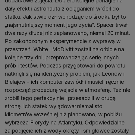
dodatkowe zdjęcia. Dopiero kolejne ponaglenia
dały efekt i astronauta z ociąganiem wrócił do
statku. Jak stwierdził wchodząc do środka był to
„najsmutniejszy moment jego życia”. Spacer trwał
dwa razy dłużej niż zaplanowano, niemal 20 minut.
Po zakończonym eksperymencie z wyprawą w
przestrzeń, White i McDivitt zostali na orbicie na
kolejne trzy dni, przeprowadzając serię innych
prób i testów. Podczas przygotowań do powrotu
natknęli się na identyczny problem, jak Leonow i
Bielajew - ich komputer zawiódł i musieli ręcznie
rozpocząć procedurę wejścia w atmosferę. Też nie
zrobili tego perfekcyjnie i przesadzili w drugą
stronę. Ich statek wylądował niemal sto
kilometrów wcześniej niż planowano, w pobliżu
wybrzeża Florydy na Atlantyku. Odpowiedzialne
za podjęcie ich z wody okręty i śmigłowce zostały