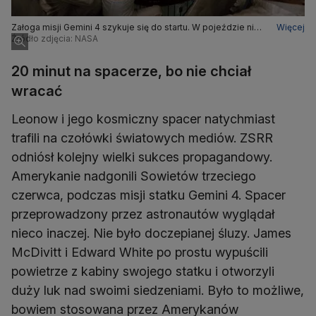
Załoga misji Gemini 4 szykuje się do startu. W pojeździe nie
Więcej
było wiele miejsca. Wyjście w kosmos oznaczało po prostu
Źródło zdjęcia: NASA
otworzenie widocznych tu dużych włazów
20 minut na spacerze, bo nie chciał
wracać
Leonow i jego kosmiczny spacer natychmiast
trafili na czołówki światowych mediów. ZSRR
odniósł kolejny wielki sukces propagandowy.
Amerykanie nadgonili Sowietów trzeciego
czerwca, podczas misji statku Gemini 4. Spacer
przeprowadzony przez astronautów wyglądał
nieco inaczej. Nie było doczepianej śluzy. James
McDivitt i Edward White po prostu wypuścili
powietrze z kabiny swojego statku i otworzyli
duży luk nad swoimi siedzeniami. Było to możliwe,
bowiem stosowana przez Amerykanów