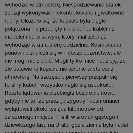
wchodzić w atmosferę. Niespodziewanie statek
zaczął wykonywać niekontrolowane i gwałtowne
ruchy. Okazało się, że kapsuła była ciągle
połączona nie przeciętym do końca kablem z
modułem serwisowym, który miał spłonąć
wchodząc w atmosferę oddzielnie. Kosmonauci
ponownie znaleźli się w niebezpieczeństwie, ale
nie mogli nic zrobić. Mogli tylko mieć nadzieję, że
źle ustawiona kapsuła nie spłonie w starciu z
atmosferą. Na szczęście pierwszy przepalił się
feralny kabel i wszystko nagle się uspokoiło.
Reszta lądowania przebiegła bezproblemowo,
gdyby nie to, że przez „przygody” kosmonauci
wylądowali około tysiąca kilometrów od
założonego miejsca. Trafili w środek gęstego i
dziewiczego lasu na Uralu, gdzie ziemia była nadal
przykryta ponad metrową warstwą śniegu. Nie