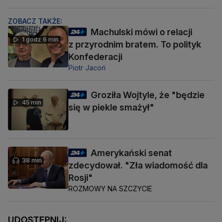
ZOBACZ TAKŻE:
Machulski mówi o relacji
1 godz 6 min
z przyrodnim bratem. To polityk
Konfederacji
Piotr Jacoń
Groziła Wojtyle, że "będzie
45 min
się w piekle smażył"
Amerykański senat
38 min
zdecydował. "Zła wiadomość dla
Rosji"
ROZMOWY NA SZCZYCIE
UDOSTĘPNIJ: