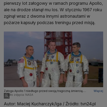
pierwszy lot załogowy w ramach programu Apollo,
ale na drodze stanął mu los. W styczniu 1967 roku
zginął wraz z dwoma innymi astronautami w
pożarze kapsuły podczas treningu przed misją.
Załoga Apollo 1 niedługo przed swoją tragiczną śmiercią.
Więcej
White stoi w środku
Źródło zdjęcia: NASA
Autor: Maciej Kucharczyk/iga / Źródło: tvn24.pl