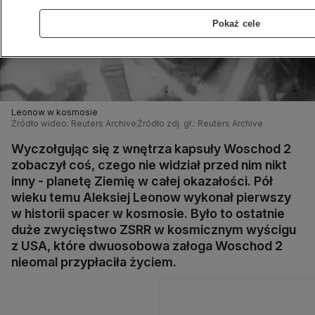
Pokaż cele
Leonow w kosmosie
Źródło wideo: Reuters Archive
Źródło zdj. gł.: Reuters Archive
Wyczołgując się z wnętrza kapsuły Woschod 2
zobaczył coś, czego nie widział przed nim nikt
inny - planetę Ziemię w całej okazałości. Pół
wieku temu Aleksiej Leonow wykonał pierwszy
w historii spacer w kosmosie. Było to ostatnie
duże zwycięstwo ZSRR w kosmicznym wyścigu
z USA, które dwuosobowa załoga Woschod 2
nieomal przypłaciła życiem.