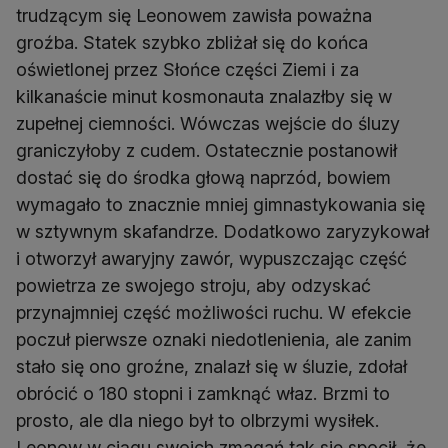
trudzącym się Leonowem zawisła poważna
groźba. Statek szybko zbliżał się do końca
oświetlonej przez Słońce części Ziemi i za
kilkanaście minut kosmonauta znalazłby się w
zupełnej ciemności. Wówczas wejście do śluzy
graniczyłoby z cudem. Ostatecznie postanowił
dostać się do środka głową naprzód, bowiem
wymagało to znacznie mniej gimnastykowania się
w sztywnym skafandrze. Dodatkowo zaryzykował
i otworzył awaryjny zawór, wypuszczając część
powietrza ze swojego stroju, aby odzyskać
przynajmniej część możliwości ruchu. W efekcie
poczuł pierwsze oznaki niedotlenienia, ale zanim
stało się ono groźne, znalazł się w śluzie, zdołał
obrócić o 180 stopni i zamknąć właz. Brzmi to
prosto, ale dla niego był to olbrzymi wysiłek.
Leonow w ciągu swoich zmagań tak się spocił, że