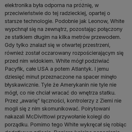
elektronika była odporna na próżnię, w
przeciwieństwie do tej radzieckiej, opartej o
starsze technologie. Podobnie jak Leonow, White
wypchnął się na zewnątrz, pozostając połączony
ze statkiem długim na kilka metrów przewodem.
Gdy tylko znalazł się w otwartej przestrzeni,
również został oczarowany rozpościerającym się
przed nim widokiem. White mógł podziwiać
Pacyfik, całe USA a potem Atlantyk. I jemu
dziesięć minut przeznaczone na spacer minęło
błyskawicznie. Tyle że Amerykanin nie tyle nie
mógł, co nie chciał wracać do wnętrza statku.
Przez „awarię” łączności, kontrolerzy z Ziemi nie
mogli się z nim skomunikować. Poirytowani
nakazali McDivittowi przywołanie kolegi do
porządku. Pomimo tego White wykręcał się robiąc