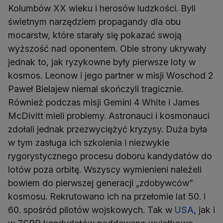
Kolumbów XX wieku i herosów ludzkości. Byli
świetnym narzędziem propagandy dla obu
mocarstw, które starały się pokazać swoją
wyższość nad oponentem. Obie strony ukrywały
jednak to, jak ryzykowne były pierwsze loty w
kosmos. Leonow i jego partner w misji Woschod 2
Paweł Bielajew niemal skończyli tragicznie.
Również podczas misji Gemini 4 White i James
McDivitt mieli problemy. Astronauci i kosmonauci
zdołali jednak przezwyciężyć kryzysy. Duża była
w tym zasługa ich szkolenia i niezwykle
rygorystycznego procesu doboru kandydatów do
lotów poza orbitę. Wszyscy wymienieni należeli
bowiem do pierwszej generacji „zdobywców”
kosmosu. Rekrutowano ich na przełomie lat 50. i
60. spośród pilotów wojskowych. Tak w
USA
, jak i