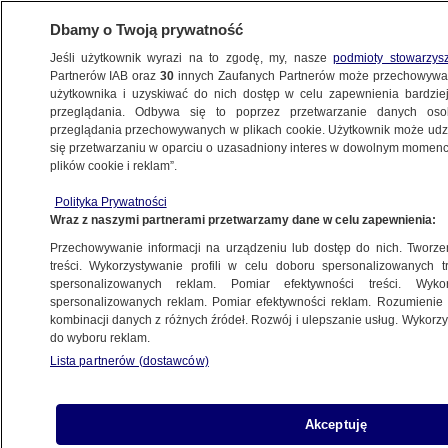
Dbamy o Twoją prywatność
Jeśli użytkownik wyrazi na to zgodę, my, nasze
podmioty stowarzys
Partnerów IAB oraz
30
innych Zaufanych Partnerów może przechowywa
użytkownika i uzyskiwać do nich dostęp w celu zapewnienia bardzi
przeglądania. Odbywa się to poprzez przetwarzanie danych os
przeglądania przechowywanych w plikach cookie. Użytkownik może udzie
ŚWIAT
się przetwarzaniu w oparciu o uzasadniony interes w dowolnym momencie
plików cookie i reklam”.
Wywiad w Kijowie odnotowuje wzrost
Polityka Prywatności
"gotowości bojowej rosyjskich wojsk
Wraz z naszymi partnerami przetwarzamy dane w celu zapewnienia:
okupacyjnych" w Donbasie
Przechowywanie informacji na urządzeniu lub dostęp do nich. Tworzeni
treści. Wykorzystywanie profili w celu doboru spersonalizowanych tr
23.11.2021, 14:23
spersonalizowanych reklam. Pomiar efektywności treści. Wyko
spersonalizowanych reklam. Pomiar efektywności reklam. Rozumienie o
kombinacji danych z różnych źródeł. Rozwój i ulepszanie usług. Wykor
Udostępnij
do wyboru reklam.
Lista partnerów (dostawców)
Akceptuję