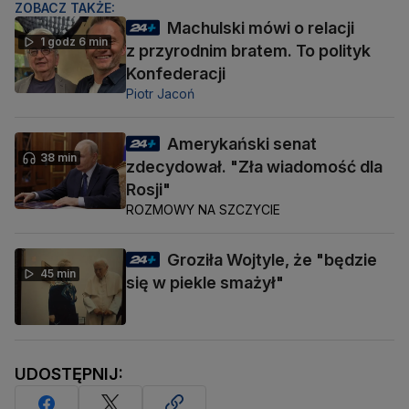
ZOBACZ TAKŻE:
Machulski mówi o relacji
1 godz 6 min
z przyrodnim bratem. To polityk
Konfederacji
Piotr Jacoń
Amerykański senat
38 min
zdecydował. "Zła wiadomość dla
Rosji"
ROZMOWY NA SZCZYCIE
Groziła Wojtyle, że "będzie
45 min
się w piekle smażył"
UDOSTĘPNIJ: