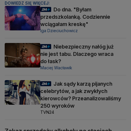
DOWIEDZ SIĘ WIĘCEJ:
Do dna. "Byłam
przedszkolanką. Codziennie
wciągałam kreskę"
Iga Dzieciuchowicz
Niebezpieczny nałóg już
nie jest tabu. Dlaczego wraca
do łask?
Maciej Wacławik
Jak sądy karzą pijanych
celebrytów, a jak zwykłych
kierowców? Przeanalizowaliśmy
250 wyroków
TVN24