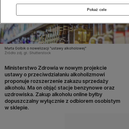
Pokaż cele
Marta Golbik o nowelizacji "ustawy alkoholowej"
Źródło zdj. gł.: Shutterstock
Ministerstwo Zdrowia w nowym projekcie
ustawy o przeciwdziałaniu alkoholizmowi
proponuje rozszerzenie zakazu sprzedaży
alkoholu. Ma on objąć stacje benzynowe oraz
uzdrowiska. Zakup alkoholu online byłby
dopuszczalny wyłącznie z odbiorem osobistym
w sklepie.