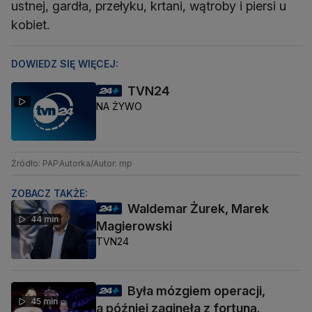
ustnej, gardła, przełyku, krtani, wątroby i piersi u
kobiet.
DOWIEDZ SIĘ WIĘCEJ:
TVN24
NA ŻYWO
Źródło: PAP
Autorka/Autor: mp
ZOBACZ TAKŻE:
Waldemar Żurek, Marek
44 min
Magierowski
TVN24
Była mózgiem operacji,
45 min
a później zaginęła z fortuną.