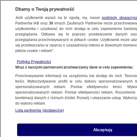
Dbamy o Twoją prywatność
Jeśli użytkownik wyrazi na to zgodę, my, nasze
podmioty stowarzys
Partnerów IAB oraz
30
innych Zaufanych Partnerów może przechowywa
BIZNES
użytkownika i uzyskiwać do nich dostęp w celu zapewnienia bardzi
przeglądania. Odbywa się to poprzez przetwarzanie danych os
przeglądania przechowywanych w plikach cookie. Użytkownik może udzie
Z KRAJU
się przetwarzaniu w oparciu o uzasadniony interes w dowolnym momencie
plików cookie i reklam”.
Zakaz sprzedaży alkoholu na stacjach
Polityka Prywatności
paliw. Nowy projekt
Wraz z naszymi partnerami przetwarzamy dane w celu zapewnienia:
Przechowywanie informacji na urządzeniu lub dostęp do nich. Tworzeni
11.10.2025, 11:38
treści. Wykorzystywanie profili w celu doboru spersonalizowanych tr
spersonalizowanych reklam. Pomiar efektywności treści. Wyko
Posłuchaj artykułu
spersonalizowanych reklam. Pomiar efektywności reklam. Rozumienie o
Czyta lektor AI
kombinacji danych z różnych źródeł. Rozwój i ulepszanie usług. Wykor
do wyboru reklam.
Lista partnerów (dostawców)
Akceptuję