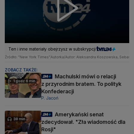
Ten i inne materiały obejrzysz w subskrypcji
Źródło: "New York Times"
Autorka/Autor: Aleksandra Koszowska, Sebastia
ZOBACZ TAKŻE:
Machulski mówi o relacji
1 godz 6 min
z przyrodnim bratem. To polityk
Konfederacji
P. Jacoń
Amerykański senat
38 min
zdecydował. "Zła wiadomość dla
Rosji"