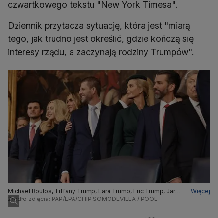
czwartkowego tekstu "New York Timesa".
Dziennik przytacza sytuację, która jest "miarą
tego, jak trudno jest określić, gdzie kończą się
interesy rządu, a zaczynają rodziny Trumpów".
Michael Boulos, Tiffany Trump, Lara Trump, Eric Trump, Jared
Więcej
Kushner, Ivanka Trump i Donald Trump Jr
Źródło zdjęcia: PAP/EPA/CHIP SOMODEVILLA / POOL