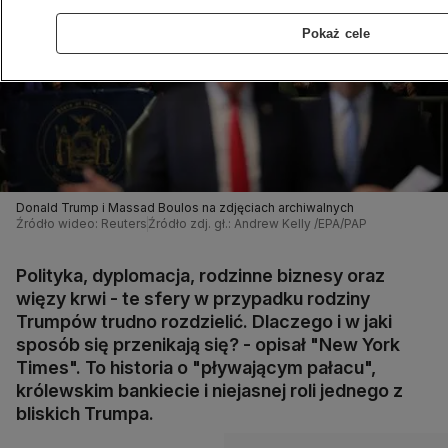
Pokaż cele
Donald Trump i Massad Boulos na zdjęciach archiwalnych
Źródło wideo: Reuters
Źródło zdj. gł.: Andrew Kelly /EPA/PAP
Polityka, dyplomacja, rodzinne biznesy oraz
więzy krwi - te sfery w przypadku rodziny
Trumpów trudno rozdzielić. Dlaczego i w jaki
sposób się przenikają się? - opisał "New York
Times". To historia o "pływającym pałacu",
królewskim bankiecie i niejasnej roli jednego z
bliskich Trumpa.