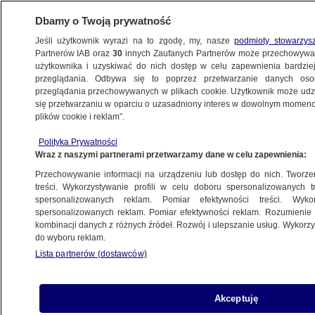
Dbamy o Twoją prywatność
Jeśli użytkownik wyrazi na to zgodę, my, nasze
podmioty stowarzys
Partnerów IAB oraz
30
innych Zaufanych Partnerów może przechowywa
użytkownika i uzyskiwać do nich dostęp w celu zapewnienia bardzi
przeglądania. Odbywa się to poprzez przetwarzanie danych os
przeglądania przechowywanych w plikach cookie. Użytkownik może udzie
ŚWIAT
się przetwarzaniu w oparciu o uzasadniony interes w dowolnym momencie
plików cookie i reklam”.
Rozmyte granice w świecie Trumpa.
Polityka Prywatności
Dziennikarze prześwietlili "Abu Tiffany"
Wraz z naszymi partnerami przetwarzamy dane w celu zapewnienia:
Przechowywanie informacji na urządzeniu lub dostęp do nich. Tworzeni
Zespół autorów
treści. Wykorzystywanie profili w celu doboru spersonalizowanych tr
spersonalizowanych reklam. Pomiar efektywności treści. Wyko
19.09.2025, 19:19
spersonalizowanych reklam. Pomiar efektywności reklam. Rozumienie o
kombinacji danych z różnych źródeł. Rozwój i ulepszanie usług. Wykor
do wyboru reklam.
Posłuchaj artykułu
Czyta lektor AI
Lista partnerów (dostawców)
Akceptuję