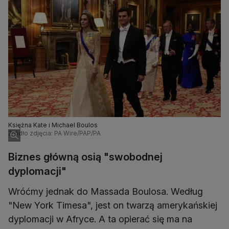
Księżna Kate i Michael Boulos
Źródło zdjęcia: PA Wire/PAP/PA
Biznes główną osią "swobodnej
dyplomacji"
Wróćmy jednak do Massada Boulosa. Według
"New York Timesa", jest on twarzą amerykańskiej
dyplomacji w Afryce. A ta opierać się ma na