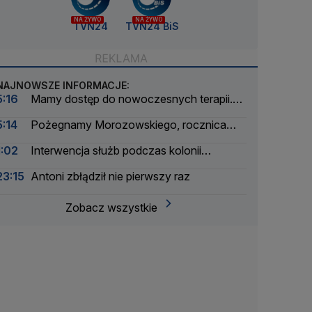
NA ŻYWO
NA ŻYWO
TVN24
TVN24 BiS
NAJNOWSZE INFORMACJE:
5:16
Mamy dostęp do nowoczesnych terapii.
Ale tylko na papierze
5:14
Pożegnamy Morozowskiego, rocznica
Nawrockiego, burze i interwencje
1:02
Interwencja służb podczas kolonii
żeglarskiej. Z wody wyciągnięto ponad 30 osób
23:15
Antoni zbłądził nie pierwszy raz
Zobacz wszystkie