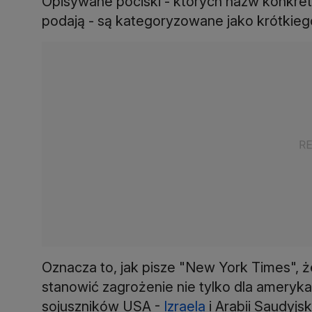
Opisywane pociski - których nazw konkre
podają - są kategoryzowane jako krótkiego
Oznacza to, jak pisze "New York Times", 
stanowić zagrożenie nie tylko dla ameryka
sojuszników USA -
Izraela
i Arabii Saudyjs