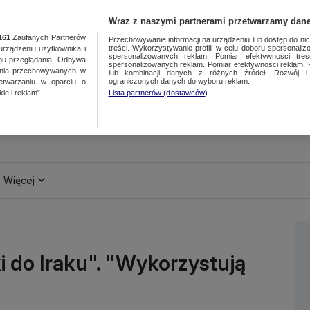
Wraz z naszymi partnerami przetwarzamy dane
161
Zaufanych Partnerów
Przechowywanie informacji na urządzeniu lub dostęp do nich.
treści. Wykorzystywanie profili w celu doboru spersonalizo
ządzeniu użytkownika i
spersonalizowanych reklam. Pomiar efektywności treś
bu przeglądania. Odbywa
spersonalizowanych reklam. Pomiar efektywności reklam. 
ania przechowywanych w
lub kombinacji danych z różnych źródeł. Rozwój i 
ograniczonych danych do wyboru reklam.
zetwarzaniu w oparciu o
ie i reklam”.
Lista partnerów (dostawców)
Więcej
i do Iraku". "Wykorzystują