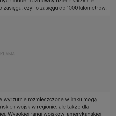
tnych modeli rozmówcy dziennikarzy nie
 zasięgu, czyli o zasięgu do 1000 kilometrów.
że wyrzutnie rozmieszczone w Iraku mogą
ńskich wojsk w regionie, ale także dla
kiej. Wysokiej rangi wojskowi amerykańskiej