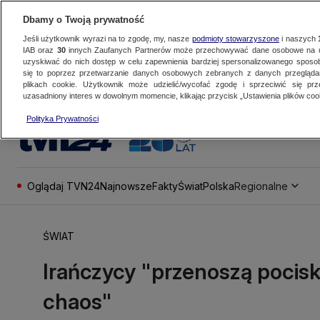
Dbamy o Twoją prywatność
Jeśli użytkownik wyrazi na to zgodę, my, nasze
podmioty stowarzyszone
i naszych
IAB oraz
30
innych Zaufanych Partnerów może przechowywać dane osobowe na ur
uzyskiwać do nich dostęp w celu zapewnienia bardziej spersonalizowanego sposo
się to poprzez przetwarzanie danych osobowych zebranych z danych przegląd
plikach cookie. Użytkownik może udzielić/wycofać zgodę i sprzeciwić się pr
uzasadniony interes w dowolnym momencie, klikając przycisk „Ustawienia plików cook
Polityka Prywatności
Oglądaj TVN24
Najnowsze
Fakty
Świat
Polska
Regionalne
ŚWIAT
Irańczycy "przenoszą pocisk
chaos"