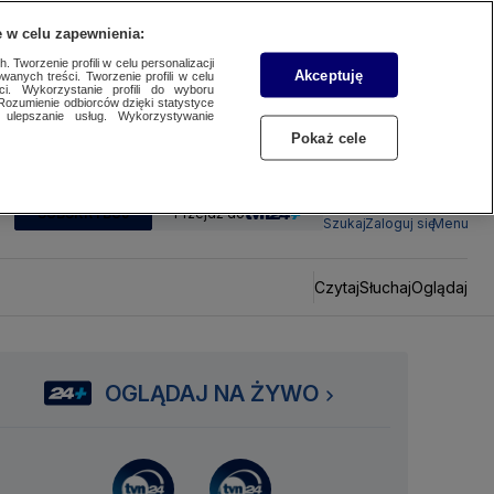
 w celu zapewnienia:
 Tworzenie profili w celu personalizacji
Akceptuję
wanych treści. Tworzenie profili w celu
ci. Wykorzystanie profili do wyboru
Rozumienie odbiorców dzięki statystyce
ulepszanie usług. Wykorzystywanie
Pokaż cele
SUBSKRYBUJ
Przejdź do
Szukaj
Zaloguj się
Menu
Czytaj
Słuchaj
Oglądaj
OGLĄDAJ NA ŻYWO