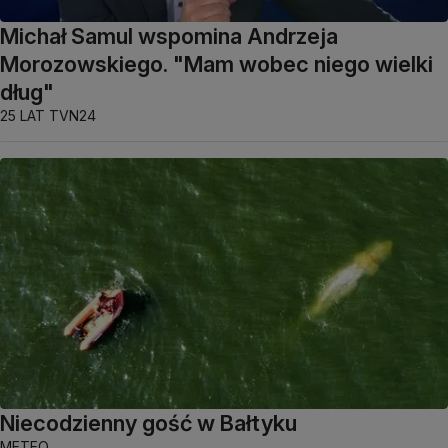
Michał Samul wspomina Andrzeja
Morozowskiego. "Mam wobec niego wielki
dług"
25 LAT TVN24
Niecodzienny gość w Bałtyku
METEO