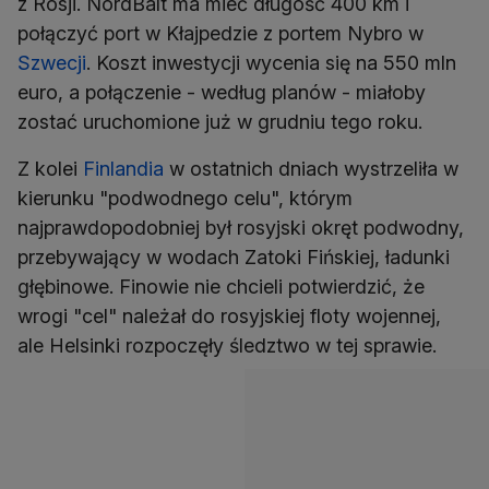
z Rosji. NordBalt ma mieć długość 400 km i
połączyć port w Kłajpedzie z portem Nybro w
Szwecji
. Koszt inwestycji wycenia się na 550 mln
euro, a połączenie - według planów - miałoby
zostać uruchomione już w grudniu tego roku.
Z kolei
Finlandia
w ostatnich dniach wystrzeliła w
kierunku "podwodnego celu", którym
najprawdopodobniej był rosyjski okręt podwodny,
przebywający w wodach Zatoki Fińskiej, ładunki
głębinowe. Finowie nie chcieli potwierdzić, że
wrogi "cel" należał do rosyjskiej floty wojennej,
ale Helsinki rozpoczęły śledztwo w tej sprawie.