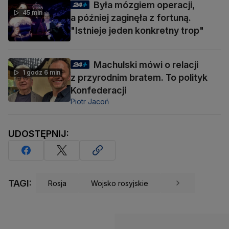
Była mózgiem operacji,
45 min
a później zaginęła z fortuną.
"Istnieje jeden konkretny trop"
Machulski mówi o relacji
1 godz 6 min
z przyrodnim bratem. To polityk
Konfederacji
Piotr Jacoń
UDOSTĘPNIJ:
TAGI:
Rosja
Wojsko rosyjskie