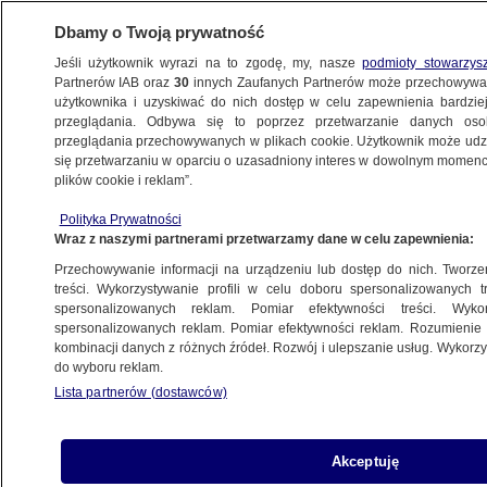
Dbamy o Twoją prywatność
Jeśli użytkownik wyrazi na to zgodę, my, nasze
podmioty stowarzys
Partnerów IAB oraz
30
innych Zaufanych Partnerów może przechowywa
użytkownika i uzyskiwać do nich dostęp w celu zapewnienia bardzi
przeglądania. Odbywa się to poprzez przetwarzanie danych os
przeglądania przechowywanych w plikach cookie. Użytkownik może udzie
ŚWIAT
się przetwarzaniu w oparciu o uzasadniony interes w dowolnym momencie
plików cookie i reklam”.
Łotwa: zidentyfikowaliśmy rosyjskie okręty
Polityka Prywatności
kilka kilometrów od granic
Wraz z naszymi partnerami przetwarzamy dane w celu zapewnienia:
Przechowywanie informacji na urządzeniu lub dostęp do nich. Tworzeni
4.05.2015, 10:00
treści. Wykorzystywanie profili w celu doboru spersonalizowanych tr
spersonalizowanych reklam. Pomiar efektywności treści. Wyko
spersonalizowanych reklam. Pomiar efektywności reklam. Rozumienie o
Udostępnij
kombinacji danych z różnych źródeł. Rozwój i ulepszanie usług. Wykor
do wyboru reklam.
Lista partnerów (dostawców)
Akceptuję