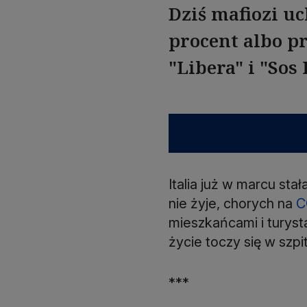
Dziś mafiozi u
procent albo pr
"Libera" i "Sos
Italia już w marcu st
nie żyje, chorych na
C
mieszkańcami i turysta
życie toczy się w szpi
***