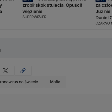
y
zrobił skok stulecia. Opuścił
za czło
a
więzienie
Już ni
SUPERWIZJER
Daniel 
CZARNO 
l
ronawirus na świecie
Mafia