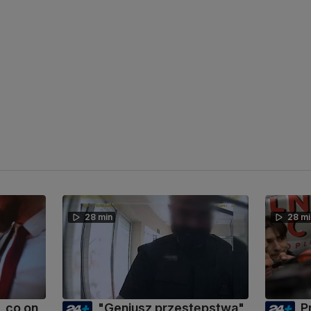
28 min
28 mi
 co on
"Geniusz przestępstwa"
P