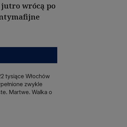
 jutro wrócą po
antymafijne
 22 tysiące Włochów
ypełnione zwykle
uste. Martwe. Walka o