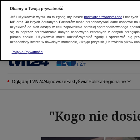
Dbamy o Twoją prywatność
Jeśli użytkownik wyrazi na to zgodę, my, nasze
podmioty stowarzyszone
i naszych
IAB oraz
30
innych Zaufanych Partnerów może przechowywać dane osobowe na ur
uzyskiwać do nich dostęp w celu zapewnienia bardziej spersonalizowanego sposo
się to poprzez przetwarzanie danych osobowych zebranych z danych przegląd
plikach cookie. Użytkownik może udzielić/wycofać zgodę i sprzeciwić się pr
uzasadniony interes w dowolnym momencie, klikając przycisk „Ustawienia plików cook
Polityka Prywatności
Oglądaj TVN24
Najnowsze
Fakty
Świat
Polska
Regionalne
"Kogo nie dosi