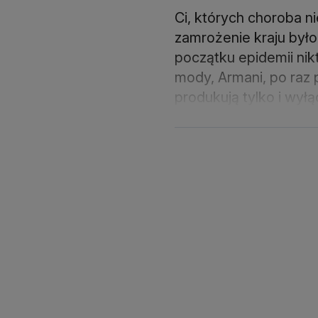
Ci, których choroba ni
zamrożenie kraju był
początku epidemii ni
mody, Armani, po raz 
produkują tylko i wy