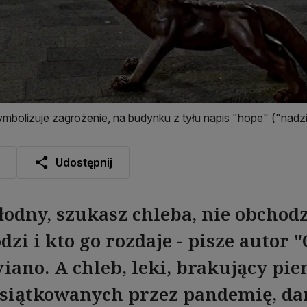
ymbolizuje zagrożenie, na budynku z tyłu napis "hope" ("nadzi
Udostępnij
głodny, szukasz chleba, nie obchodz
dzi i kto go rozdaje - pisze autor
iano. A chleb, leki, brakujący pie
siątkowanych przez pandemię, da