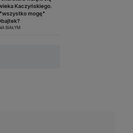
wieka Kaczyńskiego.
e "wszystko mogę"
Obajtek?
NA BIAŁYM