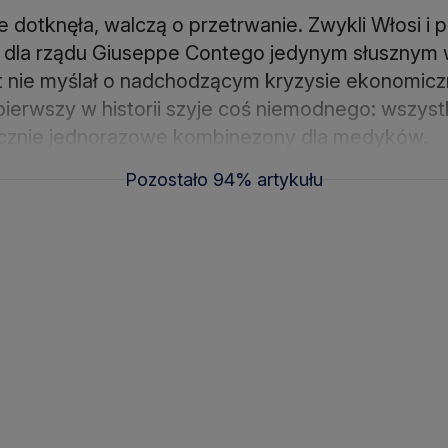
e dotknęła, walczą o przetrwanie. Zwykli Włosi i p
o dla rządu Giuseppe Contego jedynym słusznym w
kt nie myślał o nadchodzącym kryzysie ekonomicz
pierwszy w historii szyje coś niemodnego: wszystk
łącznie jednorazowe kombinezony dla medyków.
Pozostało 94% artykułu