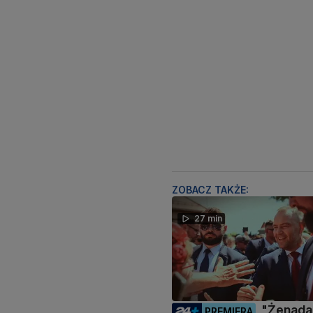
ZOBACZ TAKŻE:
27 min
"Żenada,
PREMIERA