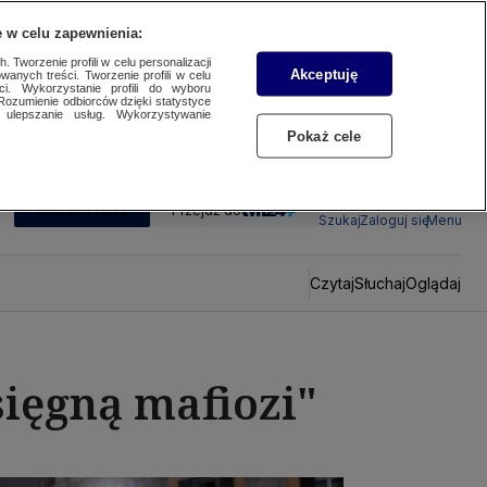
 w celu zapewnienia:
 Tworzenie profili w celu personalizacji
Akceptuję
wanych treści. Tworzenie profili w celu
ci. Wykorzystanie profili do wyboru
Rozumienie odbiorców dzięki statystyce
ulepszanie usług. Wykorzystywanie
Pokaż cele
SUBSKRYBUJ
Przejdź do
Szukaj
Zaloguj się
Menu
Czytaj
Słuchaj
Oglądaj
sięgną mafiozi"