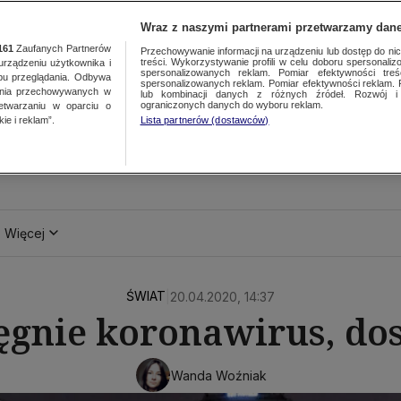
Wraz z naszymi partnerami przetwarzamy dane
161
Zaufanych Partnerów
Przechowywanie informacji na urządzeniu lub dostęp do nich.
treści. Wykorzystywanie profili w celu doboru spersonalizo
ządzeniu użytkownika i
spersonalizowanych reklam. Pomiar efektywności treś
bu przeglądania. Odbywa
spersonalizowanych reklam. Pomiar efektywności reklam. 
ania przechowywanych w
lub kombinacji danych z różnych źródeł. Rozwój i 
ograniczonych danych do wyboru reklam.
zetwarzaniu w oparciu o
ie i reklam”.
Lista partnerów (dostawców)
Więcej
ŚWIAT
|
20.04.2020, 14:37
ęgnie koronawirus, do
Wanda Woźniak