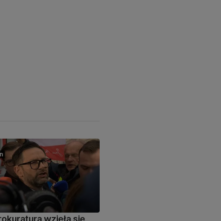
n
rokuratura wzięła się