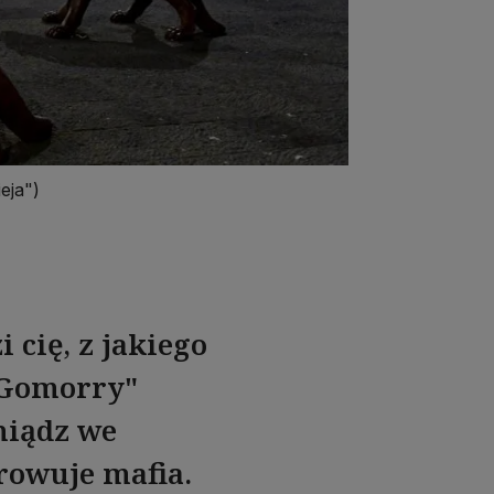
eja")
i cię, z jakiego
 "Gomorry"
niądz we
rowuje mafia.