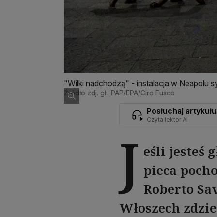
"Wilki nadchodzą" - instalacja w Neapolu s
Źródło zdj. gł.: PAP/EPA/Ciro Fusco
Posłuchaj artykułu
Czyta lektor AI
J
eśli jesteś 
pieca pocho
Roberto Sav
Włoszech zdzie