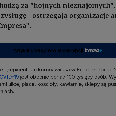
chodzą za "hojnych nieznajomych",
zysługę - ostrzegają organizacje 
 Impresa".
Artykuł dostępny w subskrypcji
ała się epicentrum koronawirusa w Europie. Ponad
OVID-19
jest obecnie ponad 100 tysięcy osób. W
mi ulice, place, kościoły, kawiarnie, sklepy są p
talach.