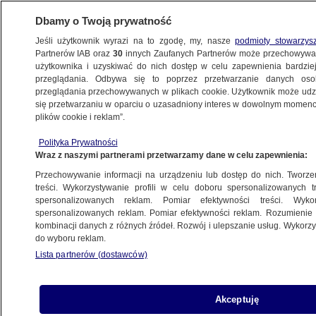
Dbamy o Twoją prywatność
Jeśli użytkownik wyrazi na to zgodę, my, nasze
podmioty stowarzys
Partnerów IAB oraz
30
innych Zaufanych Partnerów może przechowywa
użytkownika i uzyskiwać do nich dostęp w celu zapewnienia bardzi
przeglądania. Odbywa się to poprzez przetwarzanie danych os
przeglądania przechowywanych w plikach cookie. Użytkownik może udzie
ŚWIAT
się przetwarzaniu w oparciu o uzasadniony interes w dowolnym momencie
plików cookie i reklam”.
Koronawirus w Europie. Paszporty
Polityka Prywatności
szczepionkowe zamiast sanitarnych
Wraz z naszymi partnerami przetwarzamy dane w celu zapewnienia:
i prace nad wprowadzeniem obowiązku
Przechowywanie informacji na urządzeniu lub dostęp do nich. Tworzeni
szczepień
treści. Wykorzystywanie profili w celu doboru spersonalizowanych tr
spersonalizowanych reklam. Pomiar efektywności treści. Wyko
spersonalizowanych reklam. Pomiar efektywności reklam. Rozumienie o
22.01.2022, 07:47
kombinacji danych z różnych źródeł. Rozwój i ulepszanie usług. Wykor
do wyboru reklam.
Udostępnij
Lista partnerów (dostawców)
W Portugalii odnotowano kolejny dzień z
Akceptuję
najwyższą liczbą zakażeń koronawirusem. Lepiej