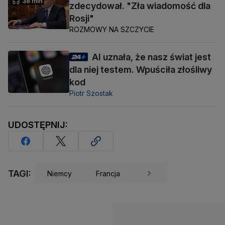
38 min
zdecydował. "Zła wiadomość dla
Rosji"
ROZMOWY NA SZCZYCIE
AI uznała, że nasz świat jest
dla niej testem. Wpuściła złośliwy
kod
Piotr Szostak
UDOSTĘPNIJ:
TAGI:
Niemcy
Francja