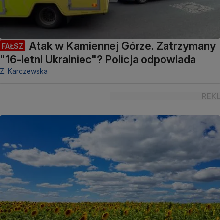
Atak w Kamiennej Górze. Zatrzymany
FAŁSZ
"16-letni Ukrainiec"? Policja odpowiada
Z. Karczewska