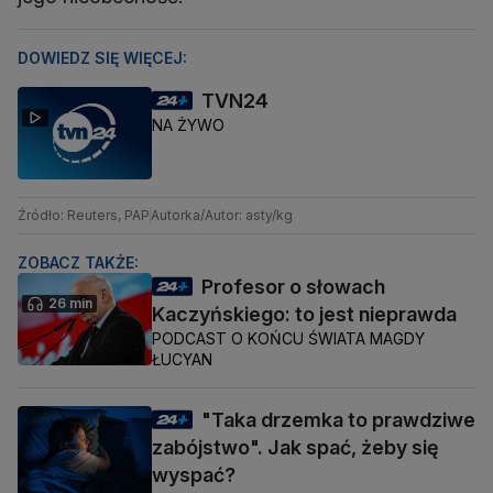
DOWIEDZ SIĘ WIĘCEJ:
TVN24
NA ŻYWO
Źródło: Reuters, PAP
Autorka/Autor: asty/kg
ZOBACZ TAKŻE:
Profesor o słowach
26 min
Kaczyńskiego: to jest nieprawda
PODCAST O KOŃCU ŚWIATA MAGDY
ŁUCYAN
"Taka drzemka to prawdziwe
zabójstwo". Jak spać, żeby się
wyspać?