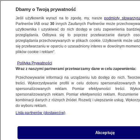
Dbamy o Twoją prywatność
Jeśli użytkownik wyrazi na to zgodę, my, nasze
podmioty stowarzys
Partnerów IAB oraz
30
innych Zaufanych Partnerów może przechowywa
użytkownika i uzyskiwać do nich dostęp w celu zapewnienia bardzi
przeglądania. Odbywa się to poprzez przetwarzanie danych os
przeglądania przechowywanych w plikach cookie. Użytkownik może udzie
ŚWIAT
się przetwarzaniu w oparciu o uzasadniony interes w dowolnym momencie
plików cookie i reklam”.
"Mroczne dni". Prezydent aresztowany
Polityka Prywatności
Wraz z naszymi partnerami przetwarzamy dane w celu zapewnienia:
15.01.2025, 05:17
Aktualizacja:
14.01.2025, 22:30
Przechowywanie informacji na urządzeniu lub dostęp do nich. Tworzeni
treści. Wykorzystywanie profili w celu doboru spersonalizowanych tr
Udostępnij
spersonalizowanych reklam. Pomiar efektywności treści. Wyko
spersonalizowanych reklam. Pomiar efektywności reklam. Rozumienie o
kombinacji danych z różnych źródeł. Rozwój i ulepszanie usług. Wykor
Śledczy z Korei Południowej pojawili się w środę
do wyboru reklam.
rano czasu lokalnego (wtorek wieczorem w
Lista partnerów (dostawców)
Polsce) przed seulską rezydencją zawieszonego
prezydenta Jun Suk Jeola, wobec którego toczy
się dochodzenie w związku z wprowadzeniem
Akceptuję
stanu wojennego. Po kilkugodzinnym impasie