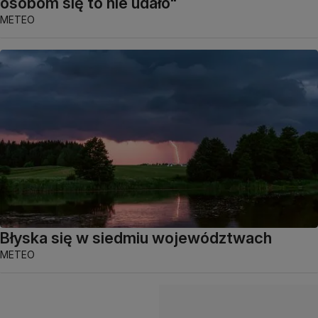
osobom się to nie udało"
METEO
Błyska się w siedmiu województwach
METEO