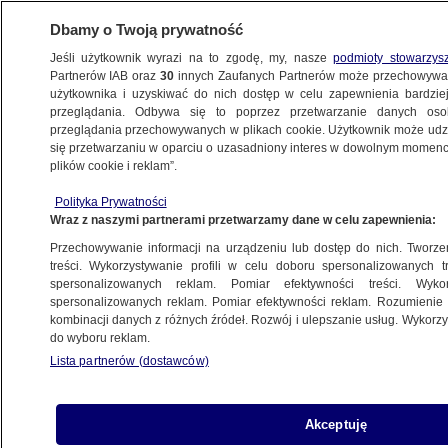
Dbamy o Twoją prywatność
Jeśli użytkownik wyrazi na to zgodę, my, nasze
podmioty stowarzys
Partnerów IAB oraz
30
innych Zaufanych Partnerów może przechowywa
użytkownika i uzyskiwać do nich dostęp w celu zapewnienia bardzi
przeglądania. Odbywa się to poprzez przetwarzanie danych os
przeglądania przechowywanych w plikach cookie. Użytkownik może udzie
ŚWIAT
się przetwarzaniu w oparciu o uzasadniony interes w dowolnym momencie
plików cookie i reklam”.
Czarne skrzynki samolotu Jeju Air
Polityka Prywatności
"przestały zapisywać dane około cztery
Wraz z naszymi partnerami przetwarzamy dane w celu zapewnienia:
minuty przed uderzeniem"
Przechowywanie informacji na urządzeniu lub dostęp do nich. Tworzeni
treści. Wykorzystywanie profili w celu doboru spersonalizowanych tr
11.01.2025, 07:33
spersonalizowanych reklam. Pomiar efektywności treści. Wyko
spersonalizowanych reklam. Pomiar efektywności reklam. Rozumienie o
kombinacji danych z różnych źródeł. Rozwój i ulepszanie usług. Wykor
Udostępnij
do wyboru reklam.
Lista partnerów (dostawców)
Akceptuję