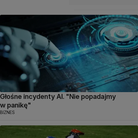
Głośne incydenty AI. "Nie popadajmy
w panikę"
BIZNES