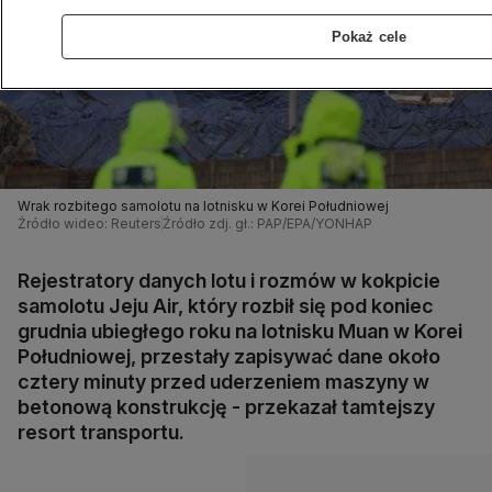
Pokaż cele
Wrak rozbitego samolotu na lotnisku w Korei Południowej
Źródło wideo: Reuters
Źródło zdj. gł.: PAP/EPA/YONHAP
Rejestratory danych lotu i rozmów w kokpicie
samolotu Jeju Air, który rozbił się pod koniec
grudnia ubiegłego roku na lotnisku Muan w Korei
Południowej, przestały zapisywać dane około
cztery minuty przed uderzeniem maszyny w
betonową konstrukcję - przekazał tamtejszy
resort transportu.