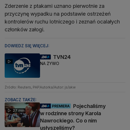
Zderzenie z ptakami uznano pierwotnie za
przyczynę wypadku na podstawie ostrzeżeń
kontrolerów ruchu lotniczego i zeznań ocalałych
członków załogi.
DOWIEDZ SIĘ WIĘCEJ:
TVN24
NA ŻYWO
Źródło: Reuters, PAP
Autorka/Autor: js/akw
ZOBACZ TAKŻE:
Pojechaliśmy
PREMIERA
27 min
w rodzinne strony Karola
Nawrockiego. Co o nim
usłyszeliśmy?