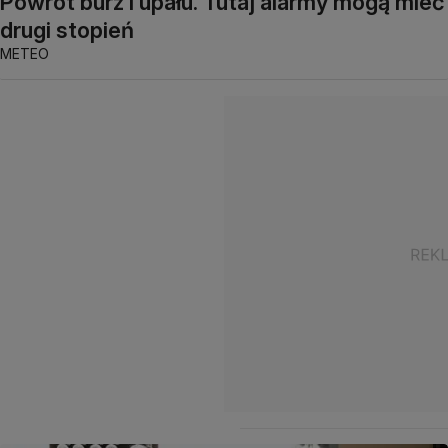
Powrót burz i upału. Tutaj alarmy mogą mieć
drugi stopień
METEO