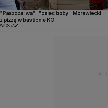
"Paszcza lwa" i "palec boży". Morawiecki
z pizzą w bastionie KO
WROCŁAW