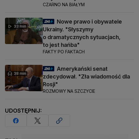
CZARNO NA BIAŁYM
Nowe prawo i obywatele
33 min
Ukrainy. "Słyszymy
o dramatycznych sytuacjach,
to jest hańba"
FAKTY PO FAKTACH
Amerykański senat
38 min
zdecydował. "Zła wiadomość dla
Rosji"
ROZMOWY NA SZCZYCIE
UDOSTĘPNIJ: