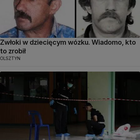
Zwłoki w dziecięcym wózku. Wiadomo, kto
to zrobił
OLSZTYN