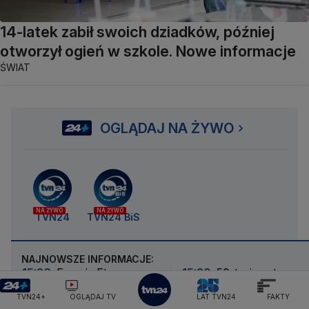
14-latek zabił swoich dziadków, później
otworzył ogień w szkole. Nowe informacje
ŚWIAT
OGLĄDAJ NA ŻYWO
NA ŻYWO
NA ŻYWO
TVN24
TVN24 BiS
NAJNOWSZE INFORMACJE:
15:36
Erupcja Etny.
15:30
50-tysięcy ton
Turyści nie mogą wydostać
odpadów z lotu ptaka.
TVN24+
OGLĄDAJ TV
LAT TVN24
FAKTY
się z Sycylii
Ponownie zbadali