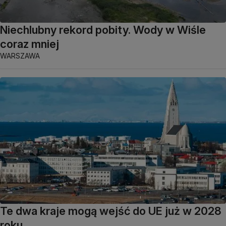
Niechlubny rekord pobity. Wody w Wiśle
coraz mniej
WARSZAWA
Te dwa kraje mogą wejść do UE już w 2028
roku