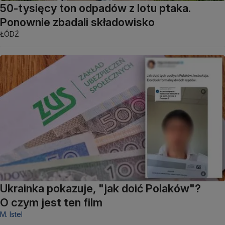
50-tysięcy ton odpadów z lotu ptaka.
Ponownie zbadali składowisko
ŁÓDŹ
Ukrainka pokazuje, "jak doić Polaków"?
O czym jest ten film
M. Istel