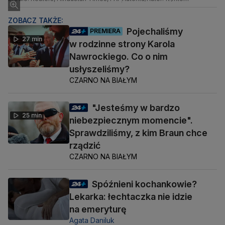
ZOBACZ TAKŻE:
Pojechaliśmy
PREMIERA
27 min
w rodzinne strony Karola
Nawrockiego. Co o nim
usłyszeliśmy?
CZARNO NA BIAŁYM
"Jesteśmy w bardzo
25 min
niebezpiecznym momencie".
Sprawdziliśmy, z kim Braun chce
rządzić
CZARNO NA BIAŁYM
Spóźnieni kochankowie?
Lekarka: łechtaczka nie idzie
na emeryturę
Agata Daniluk