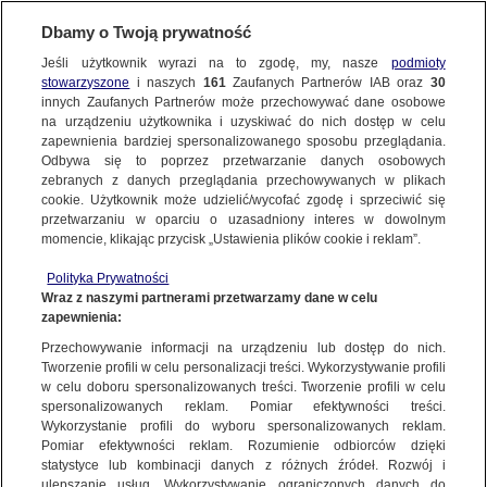
Dbamy o Twoją prywatność
SUBSKRYBUJ
Jeśli użytkownik wyrazi na to zgodę, my, nasze
podmioty
stowarzyszone
i naszych
161
Zaufanych Partnerów IAB oraz
30
ŚWIAT
innych Zaufanych Partnerów może przechowywać dane osobowe
na urządzeniu użytkownika i uzyskiwać do nich dostęp w celu
Był w sklepie z ojcem i bratem. Wszyscy
zapewnienia bardziej spersonalizowanego sposobu przeglądania.
zginęli od kul zamachowców
Odbywa się to poprzez przetwarzanie danych osobowych
zebranych z danych przeglądania przechowywanych w plikach
cookie. Użytkownik może udzielić/wycofać zgodę i sprzeciwić się
10.07.2020, 08:05
przetwarzaniu w oparciu o uzasadniony interes w dowolnym
momencie, klikając przycisk „Ustawienia plików cookie i reklam”.
Udostępnij
Polityka Prywatności
Wraz z naszymi partnerami przetwarzamy dane w celu
zapewnienia:
Przechowywanie informacji na urządzeniu lub dostęp do nich.
Tworzenie profili w celu personalizacji treści. Wykorzystywanie profili
w celu doboru spersonalizowanych treści. Tworzenie profili w celu
spersonalizowanych reklam. Pomiar efektywności treści.
Wykorzystanie profili do wyboru spersonalizowanych reklam.
Pomiar efektywności reklam. Rozumienie odbiorców dzięki
statystyce lub kombinacji danych z różnych źródeł. Rozwój i
ulepszanie usług. Wykorzystywanie ograniczonych danych do