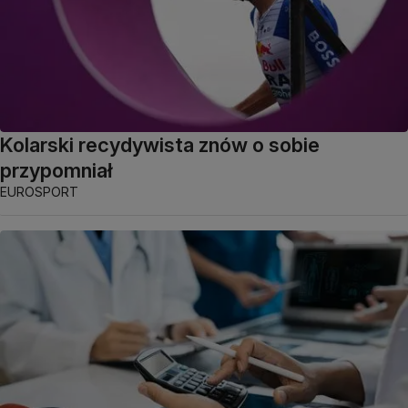
Kolarski recydywista znów o sobie
przypomniał
EUROSPORT