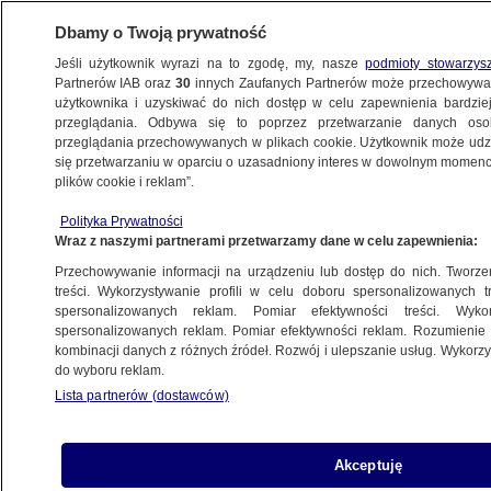
Dbamy o Twoją prywatność
Jeśli użytkownik wyrazi na to zgodę, my, nasze
podmioty stowarzys
Partnerów IAB oraz
30
innych Zaufanych Partnerów może przechowywa
użytkownika i uzyskiwać do nich dostęp w celu zapewnienia bardzi
przeglądania. Odbywa się to poprzez przetwarzanie danych os
przeglądania przechowywanych w plikach cookie. Użytkownik może udzie
BIAŁYSTOK
się przetwarzaniu w oparciu o uzasadniony interes w dowolnym momencie
plików cookie i reklam”.
Ma łączyć regiony. Na razie dzieli
Polityka Prywatności
samorządowców. Wójt nie chce
Wraz z naszymi partnerami przetwarzamy dane w celu zapewnienia:
utrzymywać mostu na Bugu
Przechowywanie informacji na urządzeniu lub dostęp do nich. Tworzeni
treści. Wykorzystywanie profili w celu doboru spersonalizowanych tr
spersonalizowanych reklam. Pomiar efektywności treści. Wyko
Oprac.
Tomasz Mikulicz
spersonalizowanych reklam. Pomiar efektywności reklam. Rozumienie o
3.06.2026, 13:50
kombinacji danych z różnych źródeł. Rozwój i ulepszanie usług. Wykor
do wyboru reklam.
Lista partnerów (dostawców)
Posłuchaj artykułu
Czyta lektor AI
Akceptuję