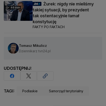
Żurek: nigdy nie mieliśmy
44 min
takiej sytuacji, by prezydent
tak ostentacyjnie łamał
konstytucję
FAKTY PO FAKTACH
Tomasz Mikulicz
Dziennikarz tvn24.pl
UDOSTĘPNIJ:
TAGI:
Podlaskie
Samorząd terytorialny