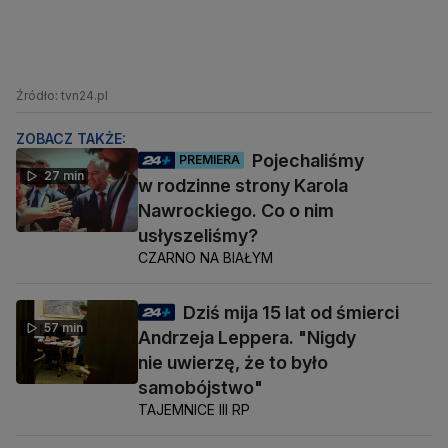
Źródło: tvn24.pl
ZOBACZ TAKŻE:
Pojechaliśmy
PREMIERA
27 min
w rodzinne strony Karola
Nawrockiego. Co o nim
usłyszeliśmy?
CZARNO NA BIAŁYM
Dziś mija 15 lat od śmierci
57 min
Andrzeja Leppera. "Nigdy
nie uwierzę, że to było
samobójstwo"
TAJEMNICE III RP