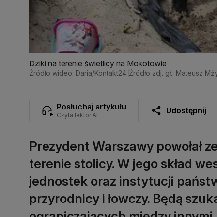
Dziki na terenie świetlicy na Mokotowie
Źródło wideo: Daria/Kontakt24
Źródło zdj. gł.: Mateusz M
Posłuchaj artykułu
Udostępnij
Czyta lektor AI
Prezydent Warszawy powołał zes
terenie stolicy. W jego skład we
jednostek oraz instytucji państ
przyrodnicy i łowczy. Będą szu
ograniczających między innymi 