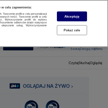
 w celu zapewnienia:
 Tworzenie profili w celu personalizacji
Akceptuję
wanych treści. Tworzenie profili w celu
ci. Wykorzystanie profili do wyboru
Rozumienie odbiorców dzięki statystyce
ulepszanie usług. Wykorzystywanie
Pokaż cele
SUBSKRYBUJ
Przejdź do
Szukaj
Zaloguj się
Menu
Czytaj
Słuchaj
Oglądaj
OGLĄDAJ NA ŻYWO