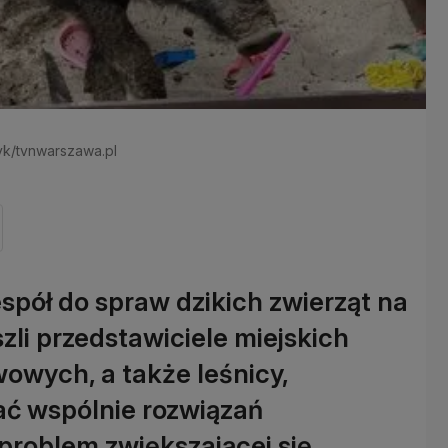
żyk/tvnwarszawa.pl
pół do spraw dzikich zwierząt na
szli przedstawiciele miejskich
wowych, a także leśnicy,
kać wspólnie rozwiązań
problem zwiększającej się