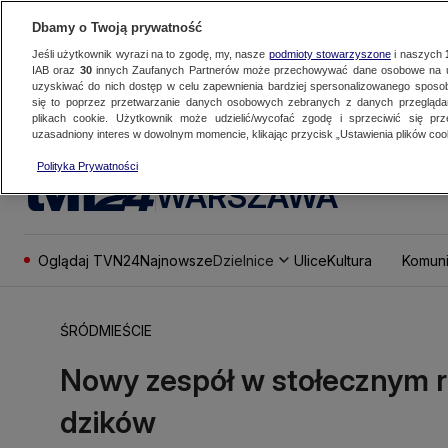
Dbamy o Twoją prywatność
Jeśli użytkownik wyrazi na to zgodę, my, nasze
podmioty stowarzyszone
i naszych
IAB oraz
30
innych Zaufanych Partnerów może przechowywać dane osobowe na ur
uzyskiwać do nich dostęp w celu zapewnienia bardziej spersonalizowanego sposo
się to poprzez przetwarzanie danych osobowych zebranych z danych przegląd
plikach cookie. Użytkownik może udzielić/wycofać zgodę i sprzeciwić się pr
uzasadniony interes w dowolnym momencie, klikając przycisk „Ustawienia plików cook
Polityka Prywatności
WARSZAWA
Oglądaj TVN24
Najnowsze
Dzielnice
Ulice
Kultura
Komuni
ŚRÓDMIEŚCIE
Nowy zespół w stołecznym r
dzików