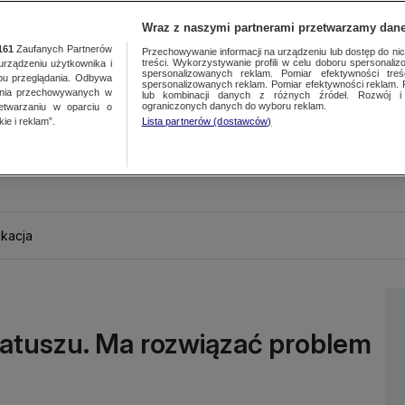
Wraz z naszymi partnerami przetwarzamy dane
161
Zaufanych Partnerów
Przechowywanie informacji na urządzeniu lub dostęp do nich.
treści. Wykorzystywanie profili w celu doboru spersonalizo
ządzeniu użytkownika i
spersonalizowanych reklam. Pomiar efektywności treś
bu przeglądania. Odbywa
spersonalizowanych reklam. Pomiar efektywności reklam. 
ania przechowywanych w
lub kombinacji danych z różnych źródeł. Rozwój i 
ograniczonych danych do wyboru reklam.
zetwarzaniu w oparciu o
ie i reklam”.
Lista partnerów (dostawców)
kacja
atuszu. Ma rozwiązać problem