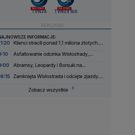
NA ŻYWO
NA ŻYWO
TVN24
TVN24 BiS
NAJNOWSZE INFORMACJE:
11:20
Klienci stracili ponad 1,1 miliona złotych.
Właściciel sklepu oskarżony
9:10
Asfaltowanie odcinka Wisłostrady,
zamknięte dwa pasy
9:00
Abramsy, Leopardy i Borsuki na
Wisłostradzie
16:15
Zamknięta Wisłostrada i odcięte zjazdy.
Ćwiczenia przed defiladą
Zobacz wszystkie