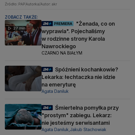
Źródło: PAP
Autorka/Autor: akr
ZOBACZ TAKŻE:
"Żenada, co on
PREMIERA
27 min
wyprawia". Pojechaliśmy
w rodzinne strony Karola
Nawrockiego
CZARNO NA BIAŁYM
Spóźnieni kochankowie?
Lekarka: łechtaczka nie idzie
na emeryturę
Agata Daniluk
Śmiertelna pomyłka przy
"prostym" zabiegu. Lekarz:
nie jesteśmy serwisantami
Agata Daniluk,
Jakub Stachowiak