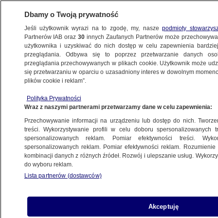
Dbamy o Twoją prywatność
Jeśli użytkownik wyrazi na to zgodę, my, nasze
podmioty stowarzys
Partnerów IAB oraz
30
innych Zaufanych Partnerów może przechowywa
użytkownika i uzyskiwać do nich dostęp w celu zapewnienia bardzi
przeglądania. Odbywa się to poprzez przetwarzanie danych os
przeglądania przechowywanych w plikach cookie. Użytkownik może udzie
ŚWIAT
się przetwarzaniu w oparciu o uzasadniony interes w dowolnym momencie
plików cookie i reklam”.
Media: Izrael planuje rozszerzenie operacji
Polityka Prywatności
w Rafah. Na szali spór z Bidenem
Wraz z naszymi partnerami przetwarzamy dane w celu zapewnienia:
Przechowywanie informacji na urządzeniu lub dostęp do nich. Tworzeni
11.05.2024, 07:20
treści. Wykorzystywanie profili w celu doboru spersonalizowanych tr
spersonalizowanych reklam. Pomiar efektywności treści. Wyko
spersonalizowanych reklam. Pomiar efektywności reklam. Rozumienie o
Udostępnij
kombinacji danych z różnych źródeł. Rozwój i ulepszanie usług. Wykor
do wyboru reklam.
Rząd Izraela podjął decyzję o "umiarkowanym
Lista partnerów (dostawców)
rozszerzeniu operacji" w Rafah, ryzykując spór z
prezydentem USA Joe Bidenem - podały w
piątek Times of Israel i Jerusalem Post.
Akceptuję
Waszyngton już wstrzymał jeden transport