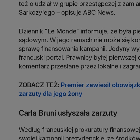
też o udział w grupie przestępczej z za
Sarkozy'ego – opisuje ABC News.
Dziennik "Le Monde" informuje, że była p
sądowym. W jego ramach nie może się k
sprawę finansowania kampanii. Jedyny wyj
francuski portal. Prawnicy byłej pierwsze
komentarz przesłane przez lokalne i zagra
ZOBACZ TEŻ:
Premier zawiesił obowiąz
zarzuty dla jego żony
Carla Bruni usłyszała zarzuty
Według francuskiej prokuratury finansowe
swojej kampanii prezydenckiej ze środkó