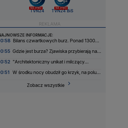
NA ŻYWO
NA ŻYWO
TVN24
TVN24 BiS
NAJNOWSZE INFORMACJE:
10:58
Bilans czwartkowych burz. Ponad 1300
interwencji
10:55
Gdzie jest burza? Zjawiska przybierają na
ile
10:52
"Architektoniczny unikat i milczący
świadek dramatycznych wydarzeń"
10:51
W środku nocy obudził go krzyk, na polu
znaleźli ciało kobiety
Zobacz wszystkie