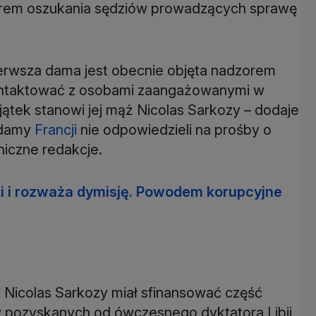
miarem oszukania sędziów prowadzących sprawę
ierwsza dama jest obecnie objęta nadzorem
ontaktować z osobami zaangażowanymi w
ątek stanowi jej mąż Nicolas Sarkozy – dodaje
j damy
Francji
nie odpowiedzieli na prośby o
niczne redakcje.
ki i rozważa dymisję. Powodem korupcyjne
j Nicolas Sarkozy miał sfinansować część
w pozyskanych od ówczesnego dyktatora Libii