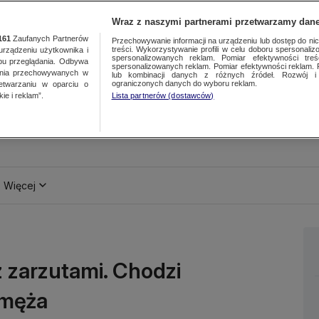
Wraz z naszymi partnerami przetwarzamy dane
161
Zaufanych Partnerów
Przechowywanie informacji na urządzeniu lub dostęp do nich.
treści. Wykorzystywanie profili w celu doboru spersonalizo
ządzeniu użytkownika i
spersonalizowanych reklam. Pomiar efektywności treś
bu przeglądania. Odbywa
spersonalizowanych reklam. Pomiar efektywności reklam. 
ania przechowywanych w
lub kombinacji danych z różnych źródeł. Rozwój i 
ograniczonych danych do wyboru reklam.
zetwarzaniu w oparciu o
ie i reklam”.
Lista partnerów (dostawców)
Więcej
z zarzutami. Chodzi
 męża