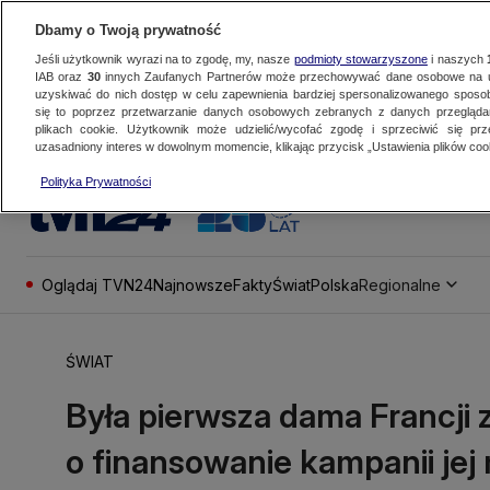
Dbamy o Twoją prywatność
Jeśli użytkownik wyrazi na to zgodę, my, nasze
podmioty stowarzyszone
i naszych
IAB oraz
30
innych Zaufanych Partnerów może przechowywać dane osobowe na ur
uzyskiwać do nich dostęp w celu zapewnienia bardziej spersonalizowanego sposo
się to poprzez przetwarzanie danych osobowych zebranych z danych przegląd
plikach cookie. Użytkownik może udzielić/wycofać zgodę i sprzeciwić się pr
uzasadniony interes w dowolnym momencie, klikając przycisk „Ustawienia plików cook
Polityka Prywatności
Oglądaj TVN24
Najnowsze
Fakty
Świat
Polska
Regionalne
ŚWIAT
Była pierwsza dama Francji 
o finansowanie kampanii jej