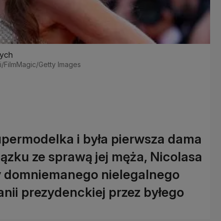
nych
ki/FilmMagic/Getty Images
supermodelka i była pierwsza dama
iązku ze sprawą jej męża, Nicolasa
wy domniemanego nielegalnego
nii prezydenckiej przez byłego