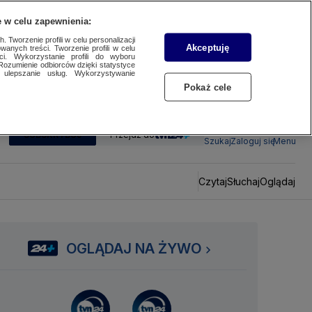
 w celu zapewnienia:
 Tworzenie profili w celu personalizacji
Akceptuję
wanych treści. Tworzenie profili w celu
ci. Wykorzystanie profili do wyboru
Rozumienie odbiorców dzięki statystyce
ulepszanie usług. Wykorzystywanie
Pokaż cele
SUBSKRYBUJ
Przejdź do
Szukaj
Zaloguj się
Menu
Czytaj
Słuchaj
Oglądaj
OGLĄDAJ NA ŻYWO