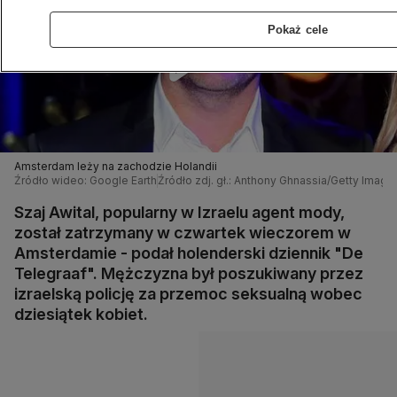
Pokaż cele
Amsterdam leży na zachodzie Holandii
Źródło wideo: Google Earth
Źródło zdj. gł.: Anthony Ghnassia/Getty Image
Szaj Awital, popularny w Izraelu agent mody,
został zatrzymany w czwartek wieczorem w
Amsterdamie - podał holenderski dziennik "De
Telegraaf". Mężczyzna był poszukiwany przez
izraelską policję za przemoc seksualną wobec
dziesiątek kobiet.