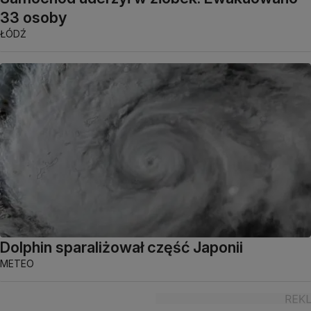
33 osoby
ŁÓDŹ
Dolphin sparaliżował część Japonii
METEO