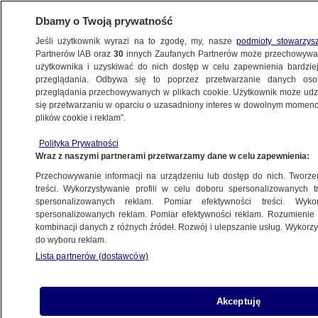
Dbamy o Twoją prywatność
Jeśli użytkownik wyrazi na to zgodę, my, nasze
podmioty stowarzys
Partnerów IAB oraz
30
innych Zaufanych Partnerów może przechowywa
użytkownika i uzyskiwać do nich dostęp w celu zapewnienia bardzi
przeglądania. Odbywa się to poprzez przetwarzanie danych os
przeglądania przechowywanych w plikach cookie. Użytkownik może udzie
ŚWIAT
się przetwarzaniu w oparciu o uzasadniony interes w dowolnym momencie
plików cookie i reklam”.
Zatrzymano izraelskiego agenta modelek.
Polityka Prywatności
Jest podejrzany o molestowanie seksualne
Wraz z naszymi partnerami przetwarzamy dane w celu zapewnienia:
dziesiątek kobiet
Przechowywanie informacji na urządzeniu lub dostęp do nich. Tworzeni
treści. Wykorzystywanie profili w celu doboru spersonalizowanych tr
21.08.2022, 11:55
spersonalizowanych reklam. Pomiar efektywności treści. Wyko
spersonalizowanych reklam. Pomiar efektywności reklam. Rozumienie o
kombinacji danych z różnych źródeł. Rozwój i ulepszanie usług. Wykor
Udostępnij
do wyboru reklam.
Lista partnerów (dostawców)
Akceptuję