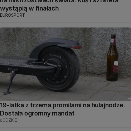
na mistrzostwach świata. Kuś i sztafeta
wystąpią w finałach
EUROSPORT
19-latka z trzema promilami na hulajnodze.
Dostała ogromny mandat
ŁÓDZKIE