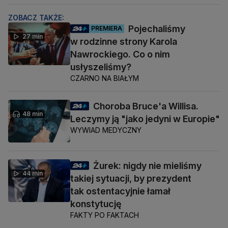
ZOBACZ TAKŻE:
Pojechaliśmy
PREMIERA
27 min
w rodzinne strony Karola
Nawrockiego. Co o nim
usłyszeliśmy?
CZARNO NA BIAŁYM
Choroba Bruce'a Willisa.
48 min
Leczymy ją "jako jedyni w Europie"
WYWIAD MEDYCZNY
Żurek: nigdy nie mieliśmy
44 min
takiej sytuacji, by prezydent
tak ostentacyjnie łamał
konstytucję
FAKTY PO FAKTACH