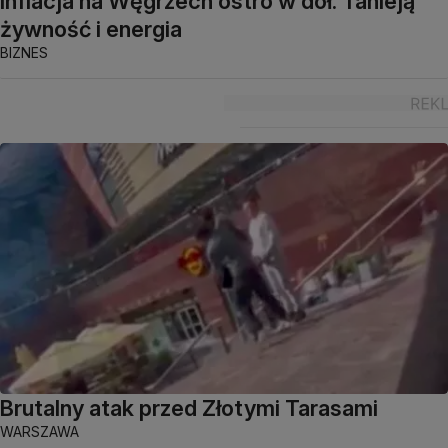
Inflacja na Węgrzech ostro w dół. Tanieją
żywność i energia
BIZNES
Brutalny atak przed Złotymi Tarasami
WARSZAWA