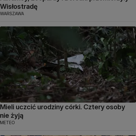
Wisłostradę
WARSZAWA
Mieli uczcić urodziny córki. Cztery osoby
nie żyją
METEO