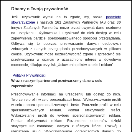
Dbamy o Twoją prywatność
SUBSKRYBUJ
Jeśli użytkownik wyrazi na to zgodę, my, nasze
podmioty
stowarzyszone
i naszych
161
Zaufanych Partnerów IAB oraz
30
RZESZÓW
innych Zaufanych Partnerów może przechowywać dane osobowe
na urządzeniu użytkownika i uzyskiwać do nich dostęp w celu
Sąd przedłużył areszt dla byłego policjanta
zapewnienia bardziej spersonalizowanego sposobu przeglądania.
podejrzanego o zabójstwo podwładnego
Odbywa się to poprzez przetwarzanie danych osobowych
zebranych z danych przeglądania przechowywanych w plikach
i dziennikarza
cookie. Użytkownik może udzielić/wycofać zgodę i sprzeciwić się
przetwarzaniu w oparciu o uzasadniony interes w dowolnym
9.02.2023, 13:19
momencie, klikając przycisk „Ustawienia plików cookie i reklam”.
Polityka Prywatności
Udostępnij
Wraz z naszymi partnerami przetwarzamy dane w celu
zapewnienia:
Przechowywanie informacji na urządzeniu lub dostęp do nich.
Tworzenie profili w celu personalizacji treści. Wykorzystywanie profili
w celu doboru spersonalizowanych treści. Tworzenie profili w celu
spersonalizowanych reklam. Pomiar efektywności treści.
Wykorzystanie profili do wyboru spersonalizowanych reklam.
Pomiar efektywności reklam. Rozumienie odbiorców dzięki
statystyce lub kombinacji danych z różnych źródeł. Rozwój i
ulepszanie usług. Wykorzystywanie ograniczonych danych do