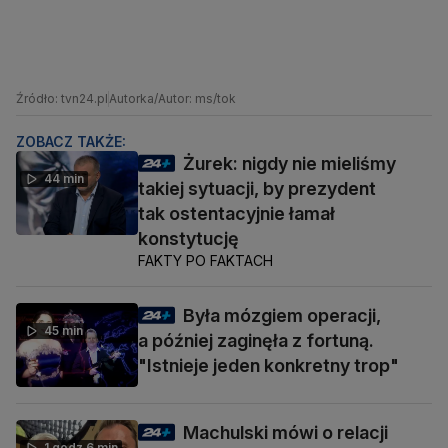
Źródło: tvn24.pl
Autorka/Autor: ms/tok
ZOBACZ TAKŻE:
Żurek: nigdy nie mieliśmy
44 min
takiej sytuacji, by prezydent
tak ostentacyjnie łamał
konstytucję
FAKTY PO FAKTACH
Była mózgiem operacji,
45 min
a później zaginęła z fortuną.
"Istnieje jeden konkretny trop"
Machulski mówi o relacji
1 godz 6 min