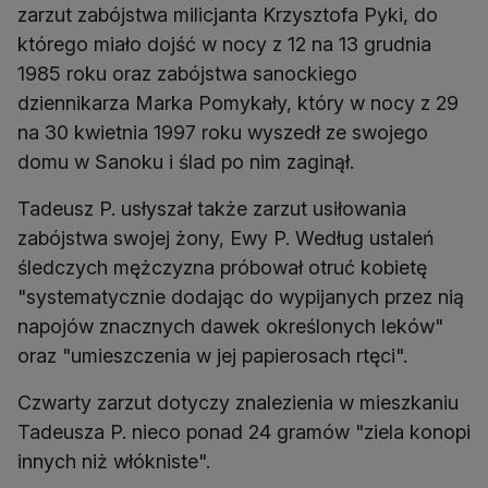
zarzut zabójstwa milicjanta Krzysztofa Pyki, do
którego miało dojść w nocy z 12 na 13 grudnia
1985 roku oraz zabójstwa sanockiego
dziennikarza Marka Pomykały, który w nocy z 29
na 30 kwietnia 1997 roku wyszedł ze swojego
domu w Sanoku i ślad po nim zaginął.
Tadeusz P. usłyszał także zarzut usiłowania
zabójstwa swojej żony, Ewy P. Według ustaleń
śledczych mężczyzna próbował otruć kobietę
"systematycznie dodając do wypijanych przez nią
napojów znacznych dawek określonych leków"
oraz "umieszczenia w jej papierosach rtęci".
Czwarty zarzut dotyczy znalezienia w mieszkaniu
Tadeusza P. nieco ponad 24 gramów "ziela konopi
innych niż włókniste".