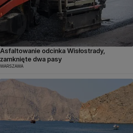
Asfaltowanie odcinka Wisłostrady,
zamknięte dwa pasy
WARSZAWA