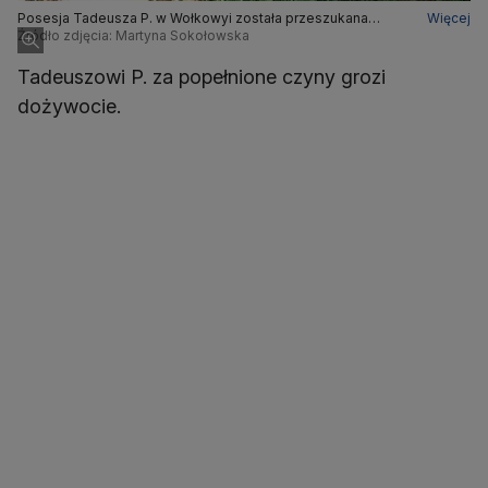
Posesja Tadeusza P. w Wołkowyi została przeszukana
Więcej
dopiero w maju 2021 roku
Źródło zdjęcia: Martyna Sokołowska
Tadeuszowi P. za popełnione czyny grozi
dożywocie.