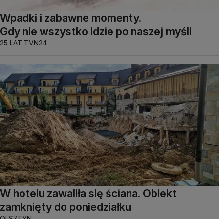
Wpadki i zabawne momenty.
Gdy nie wszystko idzie po naszej myśli
25 LAT TVN24
W hotelu zawaliła się ściana. Obiekt
zamknięty do poniedziałku
OLSZTYN