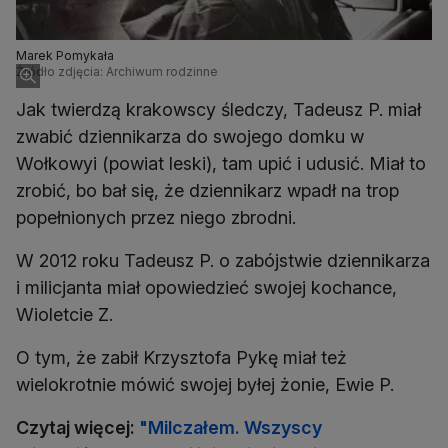
Marek Pomykała
Źródło zdjęcia: Archiwum rodzinne
Jak twierdzą krakowscy śledczy, Tadeusz P. miał
zwabić dziennikarza do swojego domku w
Wołkowyi (powiat leski), tam upić i udusić. Miał to
zrobić, bo bał się, że dziennikarz wpadł na trop
popełnionych przez niego zbrodni.
W 2012 roku Tadeusz P. o zabójstwie dziennikarza
i milicjanta miał opowiedzieć swojej kochance,
Wioletcie Z.
O tym, że zabił Krzysztofa Pykę miał też
wielokrotnie mówić swojej byłej żonie, Ewie P.
Czytaj więcej:
"Milczałem. Wszyscy