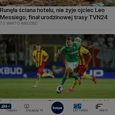
Runęła ściana hotelu, nie żyje ojciec Leo
Messiego, finał urodzinowej trasy TVN24
TO WARTO WIEDZIEĆ
Legia zatrzymana. Pierwsze punkty uciekły
w Kielcach
TVN24+
OGLĄDAJ TV
LAT TVN24
FAKTY