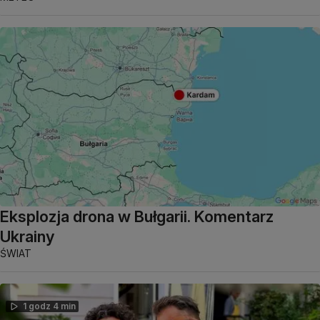
Eksplozja drona w Bułgarii. Komentarz
Ukrainy
ŚWIAT
1 godz 4 min