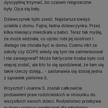
dyscyplinę trzymać, bo czasem niegrzeczne
były. Ojca się bały.
Dziewczynek było sześć. Najstarsza kiedyś
uciekła z domu. Fajna, ładna dziewczynka. Przez
kilka miesięcy mieszkała u babci. Teraz tak myślę,
że może widziała, co ojciec robi jej siostrom i
dlatego nie chciała być w domu. Czemu nikt ze
szkoły czy GOPS wtedy się tym nie zainteresował
i nie zareagował? Może faktycznie trzeba było coś
więcej zrobić, ale kto to się spodziewał, że tam się
takie rzeczy dzieją... - zastanawia się dzisiaj jedna
z sąsiadek państwa S.
Krzysztof i Joanna S. zostali całkowicie
pozbawieni praw rodzicielskich w stosunku do
wszystkich swoich dzieci. Rodzeństwo przebywa
w domu pomocy społecznej dla młodzieży.