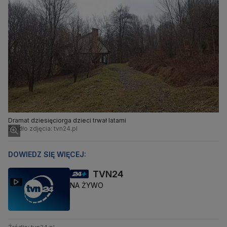
Dramat dziesięciorga dzieci trwał latami
Źródło zdjęcia: tvn24.pl
DOWIEDZ SIĘ WIĘCEJ:
TVN24
NA ŻYWO