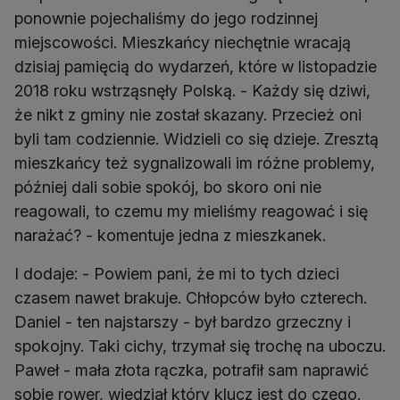
ponownie pojechaliśmy do jego rodzinnej
miejscowości. Mieszkańcy niechętnie wracają
dzisiaj pamięcią do wydarzeń, które w listopadzie
2018 roku wstrząsnęły Polską. - Każdy się dziwi,
że nikt z gminy nie został skazany. Przecież oni
byli tam codziennie. Widzieli co się dzieje. Zresztą
mieszkańcy też sygnalizowali im różne problemy,
później dali sobie spokój, bo skoro oni nie
reagowali, to czemu my mieliśmy reagować i się
narażać? - komentuje jedna z mieszkanek.
I dodaje: - Powiem pani, że mi to tych dzieci
czasem nawet brakuje. Chłopców było czterech.
Daniel - ten najstarszy - był bardzo grzeczny i
spokojny. Taki cichy, trzymał się trochę na uboczu.
Paweł - mała złota rączka, potrafił sam naprawić
sobie rower, wiedział który klucz jest do czego.