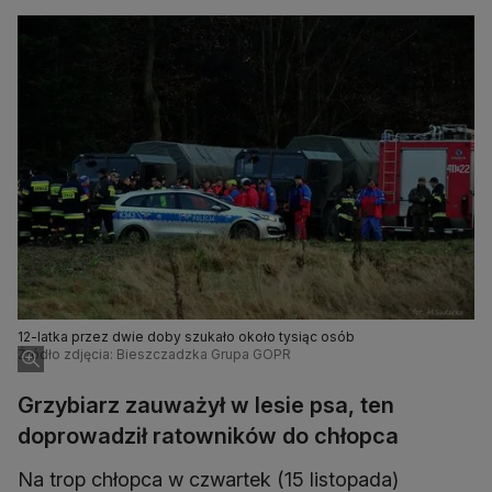
12-latka przez dwie doby szukało około tysiąc osób
Źródło zdjęcia: Bieszczadzka Grupa GOPR
Grzybiarz zauważył w lesie psa, ten
doprowadził ratowników do chłopca
Na trop chłopca w czwartek (15 listopada)