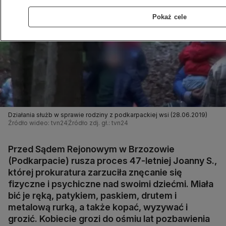
Pokaż cele
Działania służb w sprawie rodziny z podkarpackiej wsi (28.06.2019)
Źródło wideo: tvn24
Źródło zdj. gł.: tvn24
Przed Sądem Rejonowym w Brzozowie
(Podkarpacie) rusza proces 47-letniej Joanny S.,
której prokuratura zarzuciła znęcanie się
fizyczne i psychiczne nad swoimi dziećmi. Miała
bić je ręką, patykiem, paskiem, drutem i
metalową rurką, a także kopać, wyzywać i
grozić. Kobiecie grozi do ośmiu lat pozbawienia