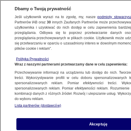
Dbamy o Twoją prywatność
Jeśli użytkownik wyrazi na to zgodę, my, nasze
podmioty stowarzys
Partnerów IAB oraz
30
innych Zaufanych Partnerów może przechowywa
użytkownika i uzyskiwać do nich dostęp w celu zapewnienia bardzi
przeglądania. Odbywa się to poprzez przetwarzanie danych os
przeglądania przechowywanych w plikach cookie. Użytkownik może udzie
RZESZÓW
się przetwarzaniu w oparciu o uzasadniony interes w dowolnym momencie
plików cookie i reklam”.
Ojciec skazany za przemoc i seksualne
Polityka Prywatności
wykorzystywanie dzieci, teraz
Wraz z naszymi partnerami przetwarzamy dane w celu zapewnienia:
przed sądem staje ich matka
Przechowywanie informacji na urządzeniu lub dostęp do nich. Tworzeni
treści. Wykorzystywanie profili w celu doboru spersonalizowanych tr
spersonalizowanych reklam. Pomiar efektywności treści. Wyko
Martyna Sokołowska
spersonalizowanych reklam. Pomiar efektywności reklam. Rozumienie o
31.03.2023, 07:54
kombinacji danych z różnych źródeł. Rozwój i ulepszanie usług. Wykor
do wyboru reklam.
Lista partnerów (dostawców)
Udostępnij
Akceptuję