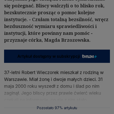
się pożegnać. Bliscy walczyli o to blisko rok,
bezskutecznie prosząc o pomoc kolejne
instytucje. - Czułam totalną bezsilność, wręcz
bezduszność wymiaru sprawiedliwości i
instytucji, które powinny nam pomóc -
przyznaje córka, Magda Brzozowska.
Artykuł dostępny w subskrypcji
37-letni Robert Wieczorek mieszkał z rodziną w
Warszawie. Miał żonę i dwoje małych dzieci. 31
maja 2000 roku wyszedł z domu i ślad po nim
zaginął. Jego bliscy przez prawie ćwierć wieku
czekali na informację, co się z nim stało.
Pozostało 97% artykułu