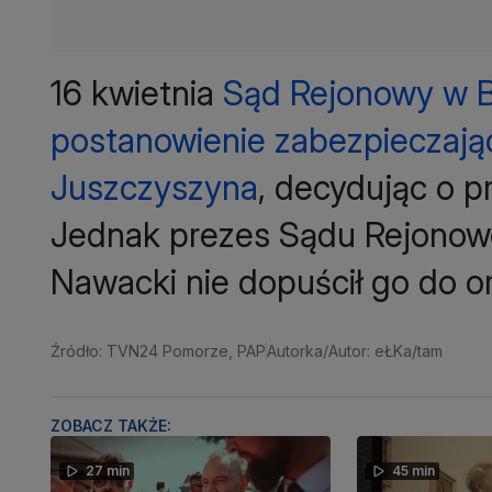
16 kwietnia
Sąd Rejonowy w 
postanowienie zabezpieczają
Juszczyszyna
, decydując o p
Jednak prezes Sądu Rejonow
Nawacki nie dopuścił go do o
Źródło: TVN24 Pomorze, PAP
Autorka/Autor: eŁKa/tam
ZOBACZ TAKŻE:
27 min
45 min