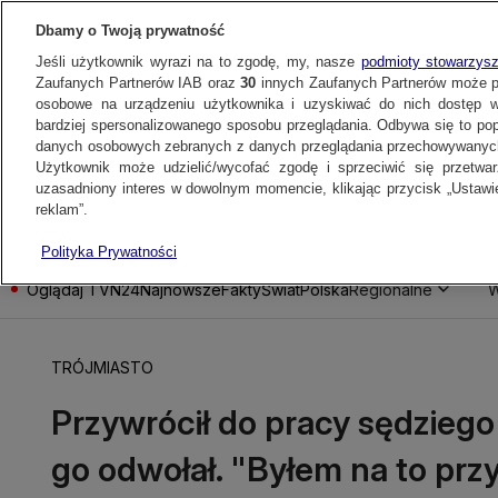
Dbamy o Twoją prywatność
Jeśli użytkownik wyrazi na to zgodę, my, nasze
podmioty stowarzys
Zaufanych Partnerów IAB oraz
30
innych Zaufanych Partnerów może 
osobowe na urządzeniu użytkownika i uzyskiwać do nich dostęp w
bardziej spersonalizowanego sposobu przeglądania. Odbywa się to po
danych osobowych zebranych z danych przeglądania przechowywanych
Użytkownik może udzielić/wycofać zgodę i sprzeciwić się przetwa
uzasadniony interes w dowolnym momencie, klikając przycisk „Ustawie
reklam”.
Polityka Prywatności
Oglądaj TVN24
Najnowsze
Fakty
Świat
Polska
Regionalne
W
TRÓJMIASTO
Przywrócił do pracy sędziego
go odwołał. "Byłem na to pr