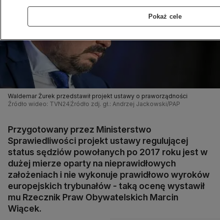
Pokaż cele
Waldemar Żurek przedstawił projekt ustawy o praworządności
Źródło wideo: TVN24
Źródło zdj. gł.: Andrzej Jackowski/PAP
Przygotowany przez Ministerstwo
Sprawiedliwości projekt ustawy regulującej
status sędziów powołanych po 2017 roku jest w
dużej mierze oparty na nieprawidłowych
założeniach i nie wykonuje prawidłowo wyroków
europejskich trybunałów - taką ocenę wystawił
mu Rzecznik Praw Obywatelskich Marcin
Wiącek.