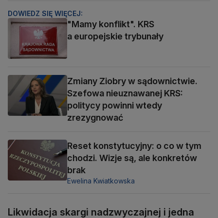
DOWIEDZ SIĘ WIĘCEJ:
"Mamy konflikt". KRS
a europejskie trybunały
Zmiany Ziobry w sądownictwie.
Szefowa nieuznawanej KRS:
politycy powinni wtedy
zrezygnować
Reset konstytucyjny: o co w tym
chodzi. Wizje są, ale konkretów
brak
Ewelina Kwiatkowska
Likwidacja skargi nadzwyczajnej i jedna