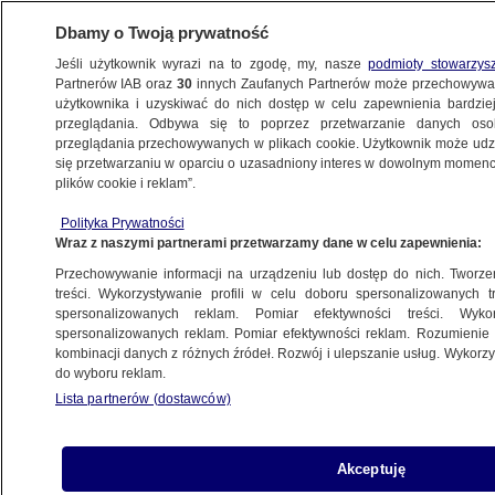
Dbamy o Twoją prywatność
Jeśli użytkownik wyrazi na to zgodę, my, nasze
podmioty stowarzys
Partnerów IAB oraz
30
innych Zaufanych Partnerów może przechowywa
użytkownika i uzyskiwać do nich dostęp w celu zapewnienia bardzi
przeglądania. Odbywa się to poprzez przetwarzanie danych os
przeglądania przechowywanych w plikach cookie. Użytkownik może udzie
POLSKA
się przetwarzaniu w oparciu o uzasadniony interes w dowolnym momencie
plików cookie i reklam”.
Cały szereg zastrzeżeń i jeden pozytyw.
Polityka Prywatności
Opinia RPO w sprawie ustawy
Wraz z naszymi partnerami przetwarzamy dane w celu zapewnienia:
praworządnościowej
Przechowywanie informacji na urządzeniu lub dostęp do nich. Tworzeni
treści. Wykorzystywanie profili w celu doboru spersonalizowanych tr
31.10.2025, 19:08
spersonalizowanych reklam. Pomiar efektywności treści. Wyko
spersonalizowanych reklam. Pomiar efektywności reklam. Rozumienie o
kombinacji danych z różnych źródeł. Rozwój i ulepszanie usług. Wykor
Posłuchaj artykułu
do wyboru reklam.
Czyta lektor AI
Lista partnerów (dostawców)
Akceptuję