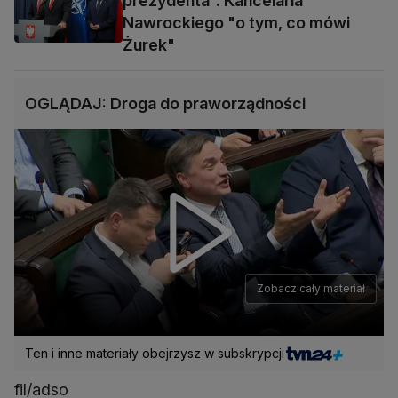
prezydenta". Kancelaria
Nawrockiego "o tym, co mówi
Żurek"
OGLĄDAJ: Droga do praworządności
Zobacz cały materiał
Ten i inne materiały obejrzysz w subskrypcji
fil/adso