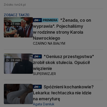
Źródło: tvn24.pl
ZOBACZ TAKŻE:
"Żenada, co on
PREMIERA
27 min
wyprawia". Pojechaliśmy
w rodzinne strony Karola
Nawrockiego
CZARNO NA BIAŁYM
"Geniusz przestępstwa"
28 min
zrobił skok stulecia. Opuścił
więzienie
SUPERWIZJER
Spóźnieni kochankowie?
Lekarka: łechtaczka nie idzie
na emeryturę
Agata Daniluk