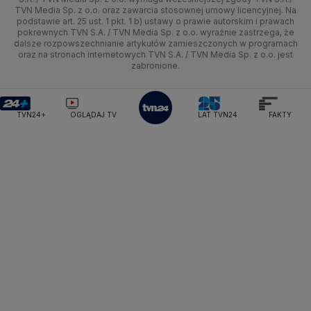
TVN Media Sp. z o.o. oraz zawarcia stosownej umowy licencyjnej. Na
Ministerstwo Edukacji Narodowej
Lublin
podstawie art. 25 ust. 1 pkt. 1 b) ustawy o prawie autorskim i prawach
Tech
Świat
Siatkówka
Tech
HGTV
Oglądaj na TV
Ministerstwo Finansów
pokrewnych TVN S.A. / TVN Media Sp. z o.o. wyraźnie zastrzega, że
dalsze rozpowszechnianie artykułów zamieszczonych w programach
Ministerstwo Klimatu i Środowiska
Lubuskie
Moto
Nauka
F1
Nauka
TVN Turbo
Zrealizuj voucher
oraz na stronach internetowych TVN S.A. / TVN Media Sp. z o.o. jest
Ministerstwo Nauki i Szkolnictwa Wyższego
zabronione.
Olsztyn
Dla seniora
Ciekawostki
Ministerstwo Sprawiedliwości
Rozrywka
TVN Style
Ministerstwo Rodziny, Pracy i Polityki Społecznej
Opole
Turystyka
Podróże
TVN7
Ministerstwo Spraw Zagranicznych
Moskwa
TVN24+
OGLĄDAJ TV
LAT TVN24
FAKTY
Naczelny Sąd Administracyjny
Rzeszów
Smog
TTV
Najwyższa Izba Kontroli
Szczecin
Narodowe Centrum Badań i Rozwoju
Narodowy Bank Polski
Narodowy Fundusz Zdrowia
Białystok
NASA
NATO
Niemcy
Nord Stream 2
Nowa Lewica
Ordo Iuris
Organizacja Narodów Zjednoczonych
Orlen
Parlament Europejski
Partia Demokratyczna USA
Partia Republikańska
Pentagon
Piotr Gliński
PIT
PKB Polski
PKO BP
PKP Cargo
PKP Intercity
PKP PLK
Platforma Obywatelska
PLL LOT
Poczta Polska