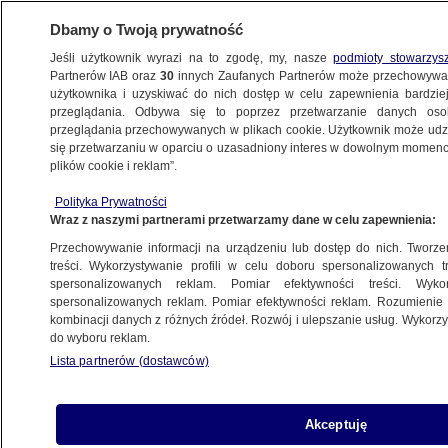
Dbamy o Twoją prywatność
Jeśli użytkownik wyrazi na to zgodę, my, nasze
podmioty stowarzys
Partnerów IAB oraz
30
innych Zaufanych Partnerów może przechowywa
użytkownika i uzyskiwać do nich dostęp w celu zapewnienia bardzi
przeglądania. Odbywa się to poprzez przetwarzanie danych os
przeglądania przechowywanych w plikach cookie. Użytkownik może udzie
EUROPEJSKI TRYBUNAŁ PRAW
się przetwarzaniu w oparciu o uzasadniony interes w dowolnym momencie
plików cookie i reklam”.
CZŁOWIEKA
Polityka Prywatności
Zagraniczne akty urodzenia dzieci par
Wraz z naszymi partnerami przetwarzamy dane w celu zapewnienia:
jednopłciowych. Orzeczenie w dwóch
Przechowywanie informacji na urządzeniu lub dostęp do nich. Tworzeni
sprawach z Polski
treści. Wykorzystywanie profili w celu doboru spersonalizowanych tr
ŚWIAT
spersonalizowanych reklam. Pomiar efektywności treści. Wyko
spersonalizowanych reklam. Pomiar efektywności reklam. Rozumienie o
kombinacji danych z różnych źródeł. Rozwój i ulepszanie usług. Wykor
Sędziowie TK złożyli skargę
do wyboru reklam.
do Europejskiego Trybunału Praw
Lista partnerów (dostawców)
Człowieka
POLSKA
Akceptuję