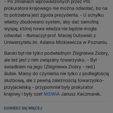
- Po zmianach wprowadzonych przez PiS
prokuratora krajowego nie można odwołać, bo na
to potrzebna jest zgoda prezydenta. - U schyłku
władzy zbudowano system, aby dać samotną
wyspę, której nowa władza nie będzie mogła
odwołać - tłumaczył prof. Maciej Gutowski z
Uniwersytetu im. Adama Mickiewicza w Poznaniu.
Barski był nie tylko podwładnym Zbigniewa Ziobry,
ale też jest z nim związany towarzysko. - Był
świadkiem na jego (Zbigniewa Ziobry - red.)
ślubie. Mamy do czynienia nie tylko z podległością
służbową, ale z pewną zależnością towarzysko-
przyjacielską - przypomniał były prokurator
krajowy i były szef
MSWiA
Janusz Kaczmarek.
DOWIEDZ SIĘ WIĘCEJ: