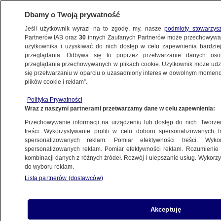
Dbamy o Twoją prywatność
Jeśli użytkownik wyrazi na to zgodę, my, nasze
podmioty stowarzys
Partnerów IAB oraz
30
innych Zaufanych Partnerów może przechowywa
użytkownika i uzyskiwać do nich dostęp w celu zapewnienia bardzi
przeglądania. Odbywa się to poprzez przetwarzanie danych os
przeglądania przechowywanych w plikach cookie. Użytkownik może udzie
POLSKA
się przetwarzaniu w oparciu o uzasadniony interes w dowolnym momencie
plików cookie i reklam”.
Sąd Najwyższy w sprawie Barskiego.
Polityka Prywatności
Prokuratura: stanowisko to nie wywołuje
Wraz z naszymi partnerami przetwarzamy dane w celu zapewnienia:
skutków prawnych
Przechowywanie informacji na urządzeniu lub dostęp do nich. Tworzeni
treści. Wykorzystywanie profili w celu doboru spersonalizowanych tr
27.09.2024, 13:55
Aktualizacja:
27.09.2024, 14:50
spersonalizowanych reklam. Pomiar efektywności treści. Wyko
spersonalizowanych reklam. Pomiar efektywności reklam. Rozumienie o
kombinacji danych z różnych źródeł. Rozwój i ulepszanie usług. Wykor
Udostępnij
do wyboru reklam.
Lista partnerów (dostawców)
Akceptuję