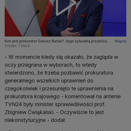
Kim jest prokurator Dariusz Barski? Jego sylwetkę przybliża
Więcej
reporterka TVN24
Źródło: TVN24
- W momencie kiedy się okazało, że zagląda w
oczy przegrana w wyborach, to wtedy
stwierdzono, że trzeba pozbawić prokuratora
generalnego wszelkich uprawnień do
czegokolwiek i przesunięto te uprawnienia na
prokuratora krajowego - komentował na antenie
TVN24 były minister sprawiedliwości prof.
Zbigniew Ćwiąkalski. - Oczywiście to jest
niekonstytucyjne - dodał.