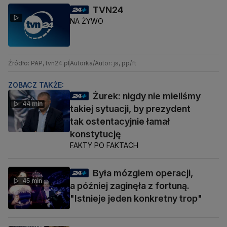
TVN24
NA ŻYWO
Źródło: PAP, tvn24.pl
Autorka/Autor: js, pp/ft
ZOBACZ TAKŻE:
Żurek: nigdy nie mieliśmy
44 min
takiej sytuacji, by prezydent
tak ostentacyjnie łamał
konstytucję
FAKTY PO FAKTACH
Była mózgiem operacji,
45 min
a później zaginęła z fortuną.
"Istnieje jeden konkretny trop"