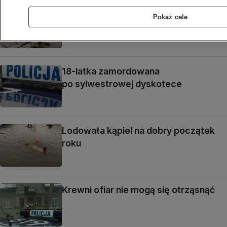
Szczecin: Pijany kierowca, śmierć
Pokaż cele
pasażerów
18-latka zamordowana
po sylwestrowej dyskotece
Lodowata kąpiel na dobry początek
roku
Krewni ofiar nie mogą się otrząsnąć