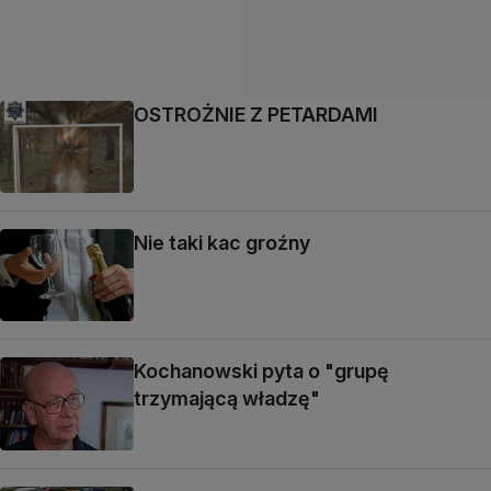
OSTROŻNIE Z PETARDAMI
Nie taki kac groźny
Kochanowski pyta o "grupę
trzymającą władzę"