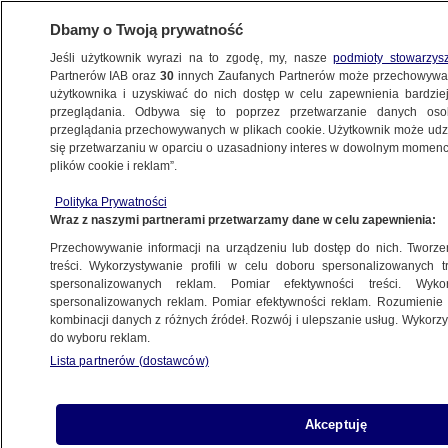
Dbamy o Twoją prywatność
Jeśli użytkownik wyrazi na to zgodę, my, nasze
podmioty stowarzys
Partnerów IAB oraz
30
innych Zaufanych Partnerów może przechowywa
użytkownika i uzyskiwać do nich dostęp w celu zapewnienia bardzi
przeglądania. Odbywa się to poprzez przetwarzanie danych os
przeglądania przechowywanych w plikach cookie. Użytkownik może udzie
POLSKA
się przetwarzaniu w oparciu o uzasadniony interes w dowolnym momencie
plików cookie i reklam”.
NAJNOWSZE INFORMACJE
Polityka Prywatności
Wraz z naszymi partnerami przetwarzamy dane w celu zapewnienia:
Tusk i PO pod dobrą gwiazdą sondaży
Przechowywanie informacji na urządzeniu lub dostęp do nich. Tworzeni
treści. Wykorzystywanie profili w celu doboru spersonalizowanych tr
spersonalizowanych reklam. Pomiar efektywności treści. Wyko
spersonalizowanych reklam. Pomiar efektywności reklam. Rozumienie o
kombinacji danych z różnych źródeł. Rozwój i ulepszanie usług. Wykor
do wyboru reklam.
Znów czad - ale pomoc przyszła
Lista partnerów (dostawców)
w porę
Akceptuję