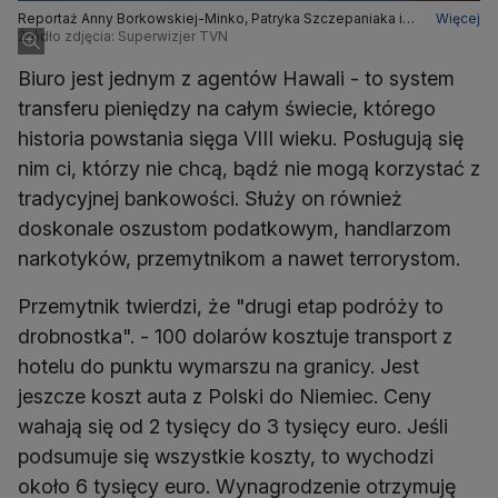
Reportaż Anny Borkowskiej-Minko, Patryka Szczepaniaka i
Więcej
Piotra Czabana "Szlak migracyjny Turcja - Białoruś - Polska"
Źródło zdjęcia: Superwizjer TVN
Biuro jest jednym z agentów Hawali - to system
transferu pieniędzy na całym świecie, którego
historia powstania sięga VIII wieku. Posługują się
nim ci, którzy nie chcą, bądź nie mogą korzystać z
tradycyjnej bankowości. Służy on również
doskonale oszustom podatkowym, handlarzom
narkotyków, przemytnikom a nawet terrorystom.
Przemytnik twierdzi, że "drugi etap podróży to
drobnostka". - 100 dolarów kosztuje transport z
hotelu do punktu wymarszu na granicy. Jest
jeszcze koszt auta z Polski do Niemiec. Ceny
wahają się od 2 tysięcy do 3 tysięcy euro. Jeśli
podsumuje się wszystkie koszty, to wychodzi
około 6 tysięcy euro. Wynagrodzenie otrzymuję