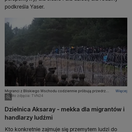
podkreśla Yaser.
Migranci z Bliskiego Wschodu codziennie próbują przedrzeć
Więcej
się z Białorusi do Polski
Źródło zdjęcia: TVN24
Dzielnica Aksaray - mekka dla migrantów i
handlarzy ludźmi
Kto konkretnie zajmuje się przemytem ludzi do