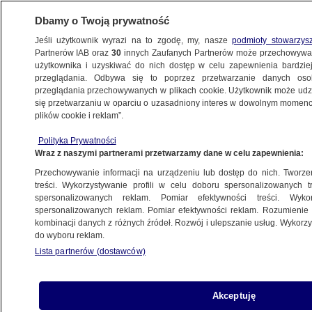
Dbamy o Twoją prywatność
Jeśli użytkownik wyrazi na to zgodę, my, nasze
podmioty stowarzys
Partnerów IAB oraz
30
innych Zaufanych Partnerów może przechowywa
użytkownika i uzyskiwać do nich dostęp w celu zapewnienia bardzi
przeglądania. Odbywa się to poprzez przetwarzanie danych os
przeglądania przechowywanych w plikach cookie. Użytkownik może udzie
POLSKA
się przetwarzaniu w oparciu o uzasadniony interes w dowolnym momencie
plików cookie i reklam”.
Ryzykują życiem, żeby dostać się do Unii
Polityka Prywatności
Europejskiej. Reportaż "Szlak migracyjny
Wraz z naszymi partnerami przetwarzamy dane w celu zapewnienia:
Turcja - Białoruś - Polska"
Przechowywanie informacji na urządzeniu lub dostęp do nich. Tworzeni
treści. Wykorzystywanie profili w celu doboru spersonalizowanych tr
27.11.2021, 20:48
spersonalizowanych reklam. Pomiar efektywności treści. Wyko
spersonalizowanych reklam. Pomiar efektywności reklam. Rozumienie o
kombinacji danych z różnych źródeł. Rozwój i ulepszanie usług. Wykor
Udostępnij
do wyboru reklam.
Lista partnerów (dostawców)
Akceptuję