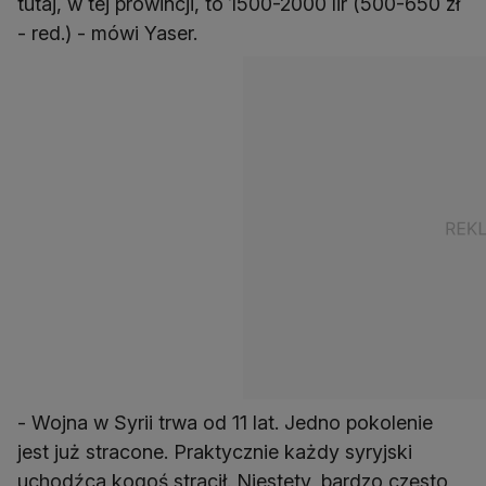
tutaj, w tej prowincji, to 1500-2000 lir (500-650 zł
- red.) - mówi Yaser.
- Wojna w Syrii trwa od 11 lat. Jedno pokolenie
jest już stracone. Praktycznie każdy syryjski
uchodźca kogoś stracił. Niestety, bardzo często