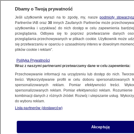
Dbamy o Twoją prywatność
Jeśli użytkownik wyrazi na to zgodę, my, nasze
podmioty stowarzys
Partnerów IAB oraz
30
innych Zaufanych Partnerów może przechowywa
BIZNES
użytkownika i uzyskiwać do nich dostęp w celu zapewnienia bardzi
przeglądania. Odbywa się to poprzez przetwarzanie danych os
przeglądania przechowywanych w plikach cookie. Użytkownik może udzie
ZE ŚWIATA
się przetwarzaniu w oparciu o uzasadniony interes w dowolnym momencie
plików cookie i reklam”.
Dzień wypłaty. Ruszyła "znacząca" fala
Polityka Prywatności
zwolnień
Wraz z naszymi partnerami przetwarzamy dane w celu zapewnienia:
Przechowywanie informacji na urządzeniu lub dostęp do nich. Tworzeni
10.10.2025, 20:40
treści. Wykorzystywanie profili w celu doboru spersonalizowanych tr
spersonalizowanych reklam. Pomiar efektywności treści. Wyko
Posłuchaj artykułu
spersonalizowanych reklam. Pomiar efektywności reklam. Rozumienie o
Czyta lektor AI
kombinacji danych z różnych źródeł. Rozwój i ulepszanie usług. Wykor
do wyboru reklam.
Lista partnerów (dostawców)
Akceptuję