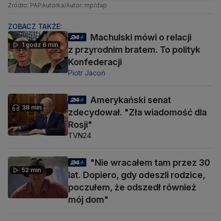
Źródło: PAP
Autorka/Autor: mp/dap
ZOBACZ TAKŻE:
Machulski mówi o relacji
1 godz 6 min
z przyrodnim bratem. To polityk
Konfederacji
Piotr Jacoń
Amerykański senat
38 min
zdecydował. "Zła wiadomość dla
Rosji"
TVN24
"Nie wracałem tam przez 30
52 min
lat. Dopiero, gdy odeszli rodzice,
poczułem, że odszedł również
mój dom"