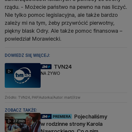
rządu. - Możecie państwo na pewno na nas liczyć.
Nie tylko pomoc legislacyjna, ale także bardzo
zależy mi na tym, żeby przywrócić pierwotny,
piękny blask Odry. Ale także pomoc finansowa –
powiedział Morawiecki.
DOWIEDZ SIĘ WIĘCEJ:
TVN24
NA ŻYWO
Źródło: TVN24, PAP
Autorka/Autor: mart//rzw
ZOBACZ TAKŻE:
Pojechaliśmy
PREMIERA
27 min
w rodzinne strony Karola
Nawrockiego. Co o nim