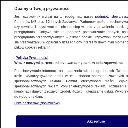
Dbamy o Twoją prywatność
Jeśli użytkownik wyrazi na to zgodę, my, nasze
podmioty stowarzys
Partnerów IAB oraz
30
innych Zaufanych Partnerów może przechowywa
użytkownika i uzyskiwać do nich dostęp w celu zapewnienia bardzi
przeglądania. Odbywa się to poprzez przetwarzanie danych os
przeglądania przechowywanych w plikach cookie. Użytkownik może udzie
POLSKA
się przetwarzaniu w oparciu o uzasadniony interes w dowolnym momencie
plików cookie i reklam”.
Premier Mateusz Morawiecki o kryzysie
Polityka Prywatności
ekologicznym w Odrze: moje zobowiązanie
Wraz z naszymi partnerami przetwarzamy dane w celu zapewnienia:
to ukarać winnych
Przechowywanie informacji na urządzeniu lub dostęp do nich. Tworzeni
treści. Wykorzystywanie profili w celu doboru spersonalizowanych tr
13.08.2022, 10:12
spersonalizowanych reklam. Pomiar efektywności treści. Wyko
spersonalizowanych reklam. Pomiar efektywności reklam. Rozumienie o
kombinacji danych z różnych źródeł. Rozwój i ulepszanie usług. Wykor
Udostępnij
do wyboru reklam.
Lista partnerów (dostawców)
Akceptuję