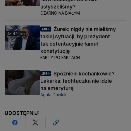
usłyszeliśmy?
CZARNO NA BIAŁYM
Żurek: nigdy nie mieliśmy
44 min
takiej sytuacji, by prezydent
tak ostentacyjnie łamał
konstytucję
FAKTY PO FAKTACH
Spóźnieni kochankowie?
Lekarka: łechtaczka nie idzie
na emeryturę
Agata Daniluk
UDOSTĘPNIJ: