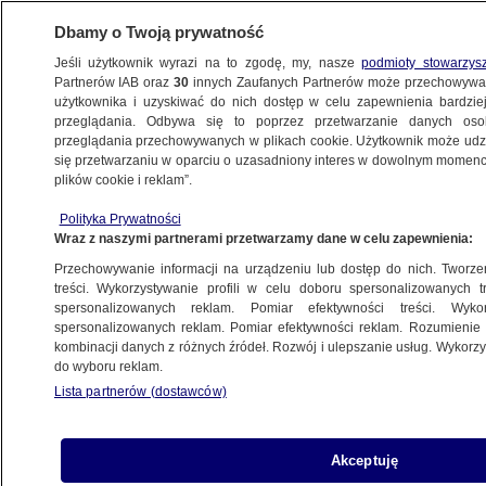
Dbamy o Twoją prywatność
Jeśli użytkownik wyrazi na to zgodę, my, nasze
podmioty stowarzys
Partnerów IAB oraz
30
innych Zaufanych Partnerów może przechowywa
użytkownika i uzyskiwać do nich dostęp w celu zapewnienia bardzi
przeglądania. Odbywa się to poprzez przetwarzanie danych os
przeglądania przechowywanych w plikach cookie. Użytkownik może udzie
się przetwarzaniu w oparciu o uzasadniony interes w dowolnym momencie
POLSKA
plików cookie i reklam”.
Dlaczego świat nam odjechał?
Polityka Prywatności
Wraz z naszymi partnerami przetwarzamy dane w celu zapewnienia:
Rafał Kazimierczak
Przechowywanie informacji na urządzeniu lub dostęp do nich. Tworzeni
25.09.2025, 14:09
treści. Wykorzystywanie profili w celu doboru spersonalizowanych tr
spersonalizowanych reklam. Pomiar efektywności treści. Wyko
Posłuchaj artykułu
spersonalizowanych reklam. Pomiar efektywności reklam. Rozumienie o
kombinacji danych z różnych źródeł. Rozwój i ulepszanie usług. Wykor
Czyta lektor AI
do wyboru reklam.
Lista partnerów (dostawców)
Akceptuję