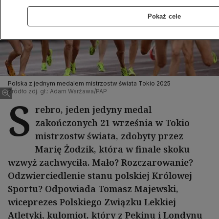
Pokaż cele
Polska z jednym medalem mistrzostw świata Tokio 2025
Źródło zdj. gł.: Adam Warżawa/PAP
S
rebro, jeden jedyny medal
zakończonych 21 września w Tokio
mistrzostw świata, zdobyty przez
Marię Żodzik, która w finale skoku
wzwyż zachwyciła. Mało? Rozczarowanie?
Odzwierciedlenie stanu polskiej Królowej
Sportu? Odpowiada Tomasz Majewski,
wiceprezes Polskiego Związku Lekkiej
Atletyki, kulomiot, który z Pekinu i Londynu