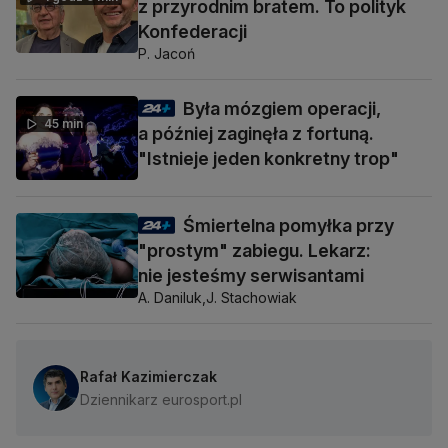
z przyrodnim bratem. To polityk
Konfederacji
P. Jacoń
Była mózgiem operacji,
45 min
a później zaginęła z fortuną.
"Istnieje jeden konkretny trop"
Śmiertelna pomyłka przy
"prostym" zabiegu. Lekarz:
nie jesteśmy serwisantami
A. Daniluk,
J. Stachowiak
Rafał Kazimierczak
Dziennikarz eurosport.pl