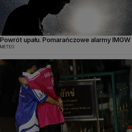
Powrót upału. Pomarańczowe alarmy IMGW
METEO