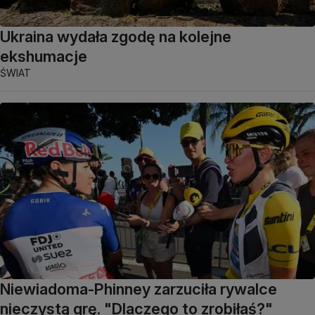
Ukraina wydała zgodę na kolejne
ekshumacje
ŚWIAT
Niewiadoma-Phinney zarzuciła rywalce
nieczystą grę. "Dlaczego to zrobiłaś?"