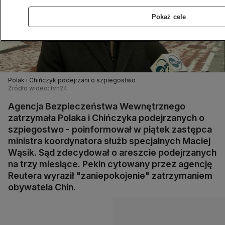
Pokaż cele
Polak i Chińczyk podejrzani o szpiegostwo
Źródło wideo: tvn24
Agencja Bezpieczeństwa Wewnętrznego
zatrzymała Polaka i Chińczyka podejrzanych o
szpiegostwo - poinformował w piątek zastępca
ministra koordynatora służb specjalnych Maciej
Wąsik. Sąd zdecydował o areszcie podejrzanych
na trzy miesiące. Pekin cytowany przez agencję
Reutera wyraził "zaniepokojenie" zatrzymaniem
obywatela Chin.