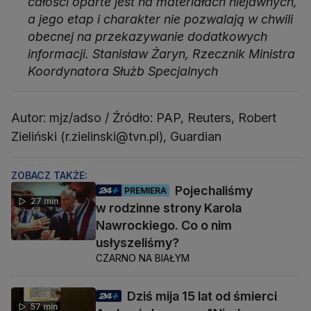
całości oparte jest na materiałach niejawnych,
a jego etap i charakter nie pozwalają w chwili
obecnej na przekazywanie dodatkowych
informacji. Stanisław Żaryn, Rzecznik Ministra
Koordynatora Służb Specjalnych
Autor: mjz/adso / Źródło: PAP, Reuters, Robert
Zieliński (r.zielinski@tvn.pl), Guardian
ZOBACZ TAKŻE:
Pojechaliśmy
PREMIERA
27 min
w rodzinne strony Karola
Nawrockiego. Co o nim
usłyszeliśmy?
CZARNO NA BIAŁYM
Dziś mija 15 lat od śmierci
57 min