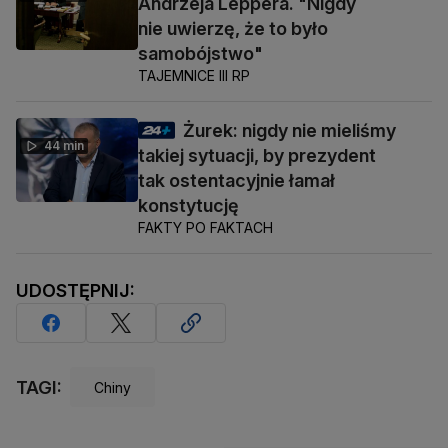
Andrzeja Leppera. "Nigdy
nie uwierzę, że to było
samobójstwo"
TAJEMNICE III RP
Żurek: nigdy nie mieliśmy
44 min
takiej sytuacji, by prezydent
tak ostentacyjnie łamał
konstytucję
FAKTY PO FAKTACH
UDOSTĘPNIJ:
TAGI:
Chiny