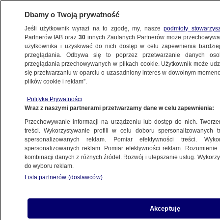
Dbamy o Twoją prywatność
Jeśli użytkownik wyrazi na to zgodę, my, nasze
podmioty stowarzys
Partnerów IAB oraz
30
innych Zaufanych Partnerów może przechowywa
użytkownika i uzyskiwać do nich dostęp w celu zapewnienia bardzi
przeglądania. Odbywa się to poprzez przetwarzanie danych os
przeglądania przechowywanych w plikach cookie. Użytkownik może udzie
POLSKA
się przetwarzaniu w oparciu o uzasadniony interes w dowolnym momencie
plików cookie i reklam”.
Polak i Chińczyk podejrzani o szpiegostwo.
Polityka Prywatności
Zatrzymanie ABW
Wraz z naszymi partnerami przetwarzamy dane w celu zapewnienia:
Przechowywanie informacji na urządzeniu lub dostęp do nich. Tworzeni
11.01.2019, 09:42
Aktualizacja:
11.01.2019, 11:21
treści. Wykorzystywanie profili w celu doboru spersonalizowanych tr
spersonalizowanych reklam. Pomiar efektywności treści. Wyko
spersonalizowanych reklam. Pomiar efektywności reklam. Rozumienie o
Udostępnij
kombinacji danych z różnych źródeł. Rozwój i ulepszanie usług. Wykor
do wyboru reklam.
Lista partnerów (dostawców)
Akceptuję