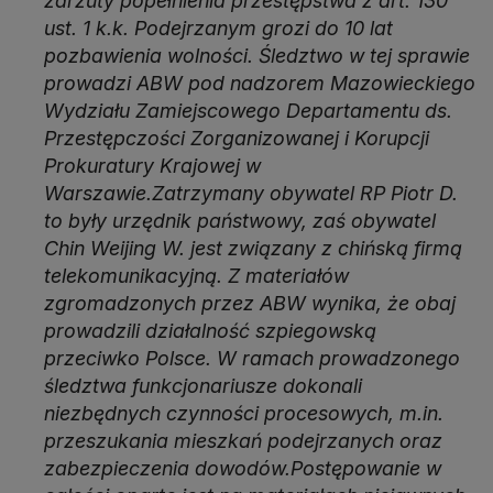
zarzuty popełnienia przestępstwa z art. 130
ust. 1 k.k. Podejrzanym grozi do 10 lat
pozbawienia wolności. Śledztwo w tej sprawie
prowadzi ABW pod nadzorem Mazowieckiego
Wydziału Zamiejscowego Departamentu ds.
Przestępczości Zorganizowanej i Korupcji
Prokuratury Krajowej w
Warszawie.Zatrzymany obywatel RP Piotr D.
to były urzędnik państwowy, zaś obywatel
Chin Weijing W. jest związany z chińską firmą
telekomunikacyjną. Z materiałów
zgromadzonych przez ABW wynika, że obaj
prowadzili działalność szpiegowską
przeciwko Polsce. W ramach prowadzonego
śledztwa funkcjonariusze dokonali
niezb ędnych czynności procesowych, m.in.
przeszukania mieszkań podejrzanych oraz
zabezpieczenia dowodów.Postępowanie w