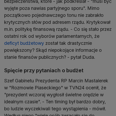
bezpieczeństwa, które - jak podkreślał - "musi być
wyjęte poza nawias partyjnego sporu". Mimo
początkowo pojednawczego tonu nie zabrakło
krytycznych słów pod adresem rządu. Krytykował
m.in. politykę finansową rządu. - Co się stało przez
ostatni rok od wyborów parlamentarnych, że
deficyt budżetowy
został tak drastycznie
powiększony? Skąd niepokojące informacje o
stanie finansów publicznych? - pytał Duda.
Spięcie przy pytaniach o budżet
Szef Gabinetu Prezydenta RP Marcin Mastalerek
w "Rozmowie Piaseckiego" w TVN24 ocenił, że
"prezydent wczoraj wygłosił świetne orędzie w
idealnym czasie". - Ten timing był bardzo dobry,
bo ludzie wyczekiwali tego wystąpienia - mówił.
Według niego "wiele osób zwracało się do