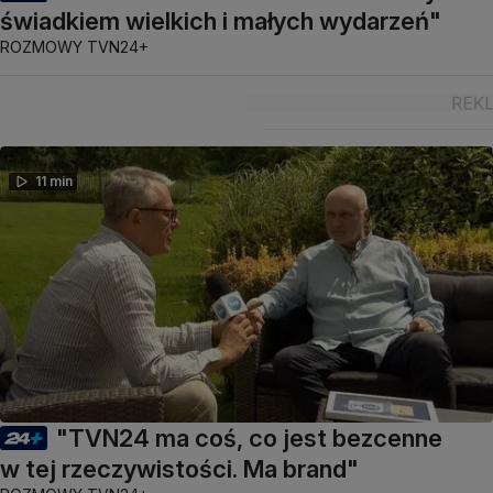
świadkiem wielkich i małych wydarzeń"
ROZMOWY TVN24+
11 min
"TVN24 ma coś, co jest bezcenne
w tej rzeczywistości. Ma brand"