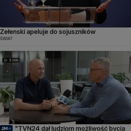
Zełenski apeluje do sojuszników
ŚWIAT
5 min
"TVN24 dał ludziom możliwość bycia