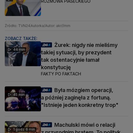
ROZMOWA PIASECKIEGO
Źródło: TVN24
Autorka/Autor: akr//mm
ZOBACZ TAKŻE:
Żurek: nigdy nie mieliśmy
44 min
takiej sytuacji, by prezydent
tak ostentacyjnie łamał
konstytucję
FAKTY PO FAKTACH
Była mózgiem operacji,
45 min
a później zaginęła z fortuną.
"Istnieje jeden konkretny trop"
Machulski mówi o relacji
1 godz 6 min
z przyrodnim bratem. To polityk