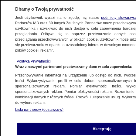
Dbamy o Twoją prywatność
Jeśli użytkownik wyrazi na to zgodę, my, nasze
podmioty stowarzys
Partnerów IAB oraz
30
innych Zaufanych Partnerów może przechowywa
użytkownika i uzyskiwać do nich dostęp w celu zapewnienia bardzi
przeglądania. Odbywa się to poprzez przetwarzanie danych os
przeglądania przechowywanych w plikach cookie. Użytkownik może udzie
POLSKA
się przetwarzaniu w oparciu o uzasadniony interes w dowolnym momencie
plików cookie i reklam”.
Spięcie przy pytaniach o budżet. "Nie mam
Polityka Prywatności
słuchawki w uchu, więc nie będę teraz
Wraz z naszymi partnerami przetwarzamy dane w celu zapewnienia:
strzelał"
Przechowywanie informacji na urządzeniu lub dostęp do nich. Tworzeni
treści. Wykorzystywanie profili w celu doboru spersonalizowanych tr
17.10.2024, 08:04
spersonalizowanych reklam. Pomiar efektywności treści. Wyko
spersonalizowanych reklam. Pomiar efektywności reklam. Rozumienie o
kombinacji danych z różnych źródeł. Rozwój i ulepszanie usług. Wykor
Udostępnij
do wyboru reklam.
Lista partnerów (dostawców)
Akceptuję