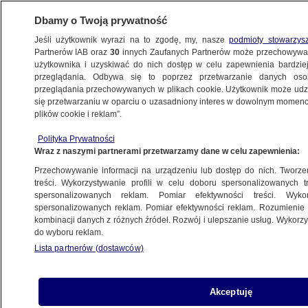
Dbamy o Twoją prywatność
Jeśli użytkownik wyrazi na to zgodę, my, nasze
podmioty stowarzys
Partnerów IAB oraz
30
innych Zaufanych Partnerów może przechowywa
użytkownika i uzyskiwać do nich dostęp w celu zapewnienia bardzi
przeglądania. Odbywa się to poprzez przetwarzanie danych os
przeglądania przechowywanych w plikach cookie. Użytkownik może udzie
BUDŻET PAŃSTWA
się przetwarzaniu w oparciu o uzasadniony interes w dowolnym momencie
plików cookie i reklam”.
Polacy płacą, państwo wydaje.
Przede wszystkim na emerytury
Polityka Prywatności
Wraz z naszymi partnerami przetwarzamy dane w celu zapewnienia:
BIZNES
Przechowywanie informacji na urządzeniu lub dostęp do nich. Tworzeni
treści. Wykorzystywanie profili w celu doboru spersonalizowanych tr
spersonalizowanych reklam. Pomiar efektywności treści. Wyko
Spór o fundusze pozabudżetowe.
spersonalizowanych reklam. Pomiar efektywności reklam. Rozumienie o
"Nic nie zmieniliście" czy "wszystkie
kombinacji danych z różnych źródeł. Rozwój i ulepszanie usług. Wykor
do wyboru reklam.
są liczone"
Lista partnerów (dostawców)
Michał Istel
Dług Skarbu Państwa w górę. Nowe
Akceptuję
dane