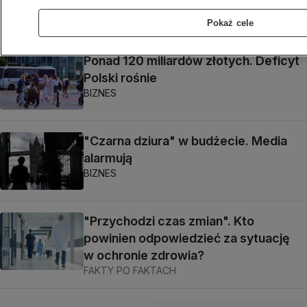
BIZNES
Pokaż cele
Ponad 120 miliardów złotych. Deficyt
Polski rośnie
BIZNES
"Czarna dziura" w budżecie. Media
alarmują
BIZNES
"Przychodzi czas zmian". Kto
powinien odpowiedzieć za sytuację
w ochronie zdrowia?
FAKTY PO FAKTACH