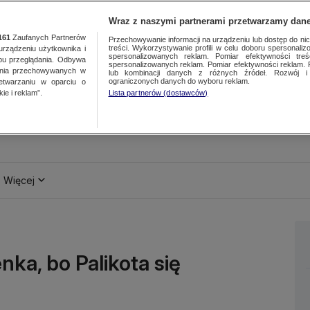
Wraz z naszymi partnerami przetwarzamy dane
161
Zaufanych Partnerów
Przechowywanie informacji na urządzeniu lub dostęp do nich.
treści. Wykorzystywanie profili w celu doboru spersonalizo
ządzeniu użytkownika i
spersonalizowanych reklam. Pomiar efektywności treś
bu przeglądania. Odbywa
spersonalizowanych reklam. Pomiar efektywności reklam. 
ania przechowywanych w
lub kombinacji danych z różnych źródeł. Rozwój i 
ograniczonych danych do wyboru reklam.
zetwarzaniu w oparciu o
ie i reklam”.
Lista partnerów (dostawców)
Więcej
ka, bo Palikota się