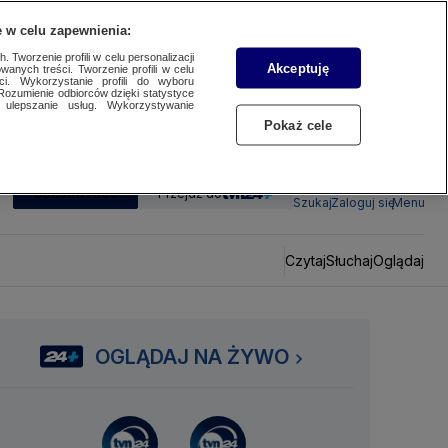
 w celu zapewnienia:
 Tworzenie profili w celu personalizacji
Akceptuję
wanych treści. Tworzenie profili w celu
ci. Wykorzystanie profili do wyboru
Rozumienie odbiorców dzięki statystyce
ulepszanie usług. Wykorzystywanie
Pokaż cele
SUBSKRYBUJ
Przejdź do
Szukaj
Zaloguj się
Menu
Czytaj
Słuchaj
Oglądaj
OGLĄDAJ NA ŻYWO