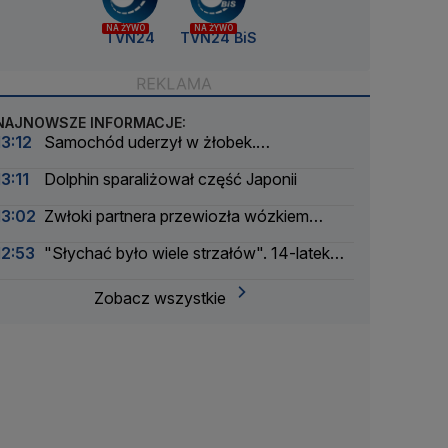
NA ŻYWO
NA ŻYWO
TVN24
TVN24 BiS
NAJNOWSZE INFORMACJE:
13:12
Samochód uderzył w żłobek.
Ewakuowano 33 osoby
13:11
Dolphin sparaliżował część Japonii
13:02
Zwłoki partnera przewiozła wózkiem
dziecięcym, ciało zakopała. Zbrodnia sprzed lat
12:53
"Słychać było wiele strzałów". 14-latek
rozwiązana
otworzył ogień w szkole
Zobacz wszystkie