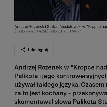
Andrzej Rozenek i Stefan Niesiołowski w "Kropce nad
Źródło wideo: tvn24
Źródło zdj. gł.: TVN 24
Udostępnij
Andrzej Rozenek w "Kropce nad 
Palikota i jego kontrowersyjnyc
używał takiego języka. Czasem 
za to jest kochany - przekonywa
skomentował słowa Palikota Ste