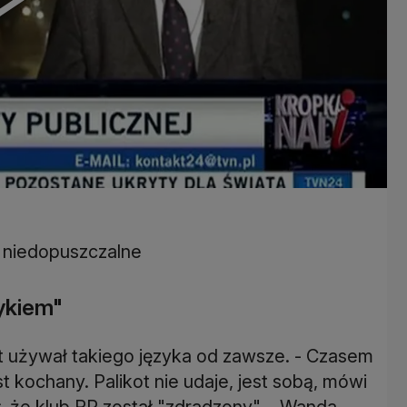
o niedopuszczalne
zykiem"
t używał takiego języka od zawsze. - Czasem
st kochany. Palikot nie udaje, jest sobą, mówi
, że klub RP został "zdradzony". - Wanda