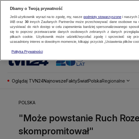
Dbamy o Twoją prywatność
Jeśli użytkownik wyrazi na to zgodę, my, nasze
podmioty stowarzyszone
i naszych
IAB oraz
30
innych Zaufanych Partnerów może przechowywać dane osobowe na ur
uzyskiwać do nich dostęp w celu zapewnienia bardziej spersonalizowanego sposo
się to poprzez przetwarzanie danych osobowych zebranych z danych przegląd
plikach cookie. Użytkownik może udzielić/wycofać zgodę i sprzeciwić się pr
uzasadniony interes w dowolnym momencie, klikając przycisk „Ustawienia plików cook
Polityka Prywatności
Oglądaj TVN24
Najnowsze
Fakty
Świat
Polska
Regionalne
POLSKA
"Może powstanie Ruch Rozen
skompromitował"