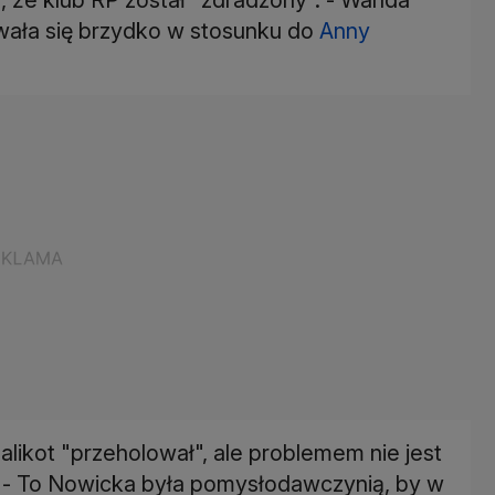
owała się brzydko w stosunku do
Anny
likot "przeholował", ale problemem nie jest
 - To Nowicka była pomysłodawczynią, by w