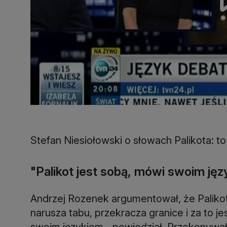
Stefan Niesiołowski o słowach Palikota: t
"Palikot jest sobą, mówi swoim ję
Andrzej Rozenek argumentował, że Paliko
narusza tabu, przekracza granice i za to je
swoim językiem - powiedział. Przekonywał