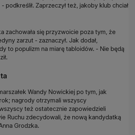
 podkreślił. Zaprzeczył też, jakoby klub chciał
a zachowała się przyzwoicie poza tym, że
 jedyny zarzut - zaznaczył. Jak dodał,
y to populizm na miarę tabloidów. - Nie będą
ił.
ta
 marszałek Wandy Nowickiej po tym, jak
 rok; nagrody otrzymali wszyscy
wszyscy też ostatecznie zapowiedzieli
owie Ruchu zdecydowali, że nową kandydatką
 Anna Grodzka.