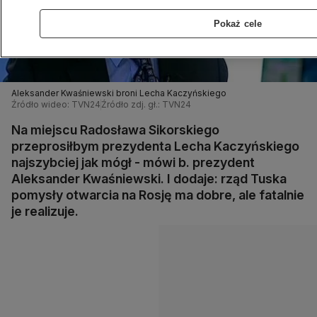
Pokaż cele
Aleksander Kwaśniewski broni Lecha Kaczyńskiego
Źródło wideo: TVN24
Źródło zdj. gł.: TVN24
Na miejscu Radosława Sikorskiego
przeprosiłbym prezydenta Lecha Kaczyńskiego
najszybciej jak mógł - mówi b. prezydent
Aleksander Kwaśniewski. I dodaje: rząd Tuska
pomysły otwarcia na Rosję ma dobre, ale fatalnie
je realizuje.