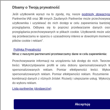
Dbamy o Twoją prywatność
Jeśli użytkownik wyrazi na to zgodę, my, nasze
podmioty stowarzys
Partnerów IAB oraz
30
innych Zaufanych Partnerów może przechowywa
użytkownika i uzyskiwać do nich dostęp w celu zapewnienia bardzi
przeglądania. Odbywa się to poprzez przetwarzanie danych os
przeglądania przechowywanych w plikach cookie. Użytkownik może udzie
POLSKA
się przetwarzaniu w oparciu o uzasadniony interes w dowolnym momencie
plików cookie i reklam”.
Kwaśniewski: to Kaczyński ma rację
Polityka Prywatności
Wraz z naszymi partnerami przetwarzamy dane w celu zapewnienia:
30.11.2007, 21:21
Aktualizacja:
1.12.2007, 01:10
Przechowywanie informacji na urządzeniu lub dostęp do nich. Tworzeni
treści. Wykorzystywanie profili w celu doboru spersonalizowanych tr
Udostępnij
spersonalizowanych reklam. Pomiar efektywności treści. Wyko
spersonalizowanych reklam. Pomiar efektywności reklam. Rozumienie o
kombinacji danych z różnych źródeł. Rozwój i ulepszanie usług. Wykor
do wyboru reklam.
Lista partnerów (dostawców)
Akceptuję