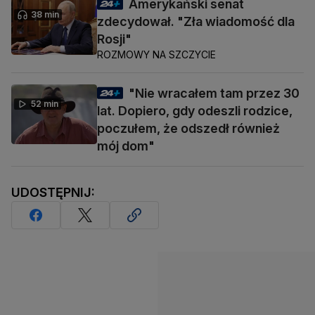
Amerykański senat
38 min
zdecydował. "Zła wiadomość dla
Rosji"
ROZMOWY NA SZCZYCIE
"Nie wracałem tam przez 30
52 min
lat. Dopiero, gdy odeszli rodzice,
poczułem, że odszedł również
mój dom"
UDOSTĘPNIJ: