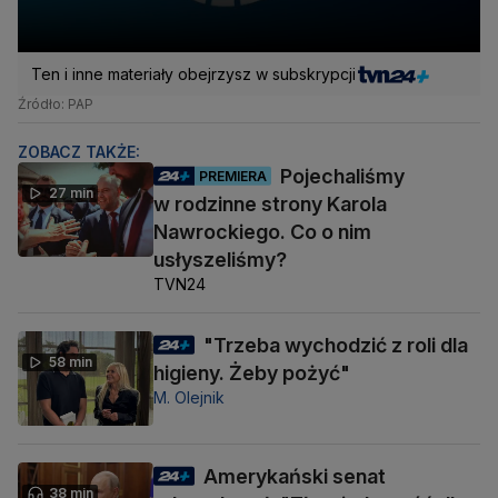
Ten i inne materiały obejrzysz w subskrypcji
Źródło: PAP
ZOBACZ TAKŻE:
Pojechaliśmy
PREMIERA
27 min
w rodzinne strony Karola
Nawrockiego. Co o nim
usłyszeliśmy?
TVN24
"Trzeba wychodzić z roli dla
58 min
higieny. Żeby pożyć"
M. Olejnik
Amerykański senat
38 min