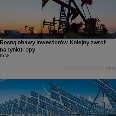
Rosną obawy inwestorów. Kolejny zwrot
na rynku ropy
RYNKI