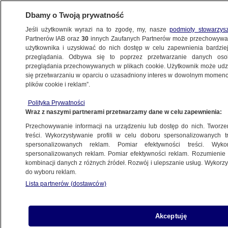
Dbamy o Twoją prywatność
Jeśli użytkownik wyrazi na to zgodę, my, nasze
podmioty stowarzys
Partnerów IAB oraz
30
innych Zaufanych Partnerów może przechowywa
BIZNES
użytkownika i uzyskiwać do nich dostęp w celu zapewnienia bardzi
przeglądania. Odbywa się to poprzez przetwarzanie danych os
przeglądania przechowywanych w plikach cookie. Użytkownik może udzie
ZE ŚWIATA
się przetwarzaniu w oparciu o uzasadniony interes w dowolnym momencie
plików cookie i reklam”.
Trump na banknotach. Sekretarz skarbu:
Polityka Prywatności
pracujemy nad tym
Wraz z naszymi partnerami przetwarzamy dane w celu zapewnienia:
Przechowywanie informacji na urządzeniu lub dostęp do nich. Tworzeni
Oprac.
Bartłomiej Ciepielewski
treści. Wykorzystywanie profili w celu doboru spersonalizowanych tr
spersonalizowanych reklam. Pomiar efektywności treści. Wyko
29.05.2026, 09:29
spersonalizowanych reklam. Pomiar efektywności reklam. Rozumienie o
kombinacji danych z różnych źródeł. Rozwój i ulepszanie usług. Wykor
do wyboru reklam.
Posłuchaj artykułu
Czyta lektor AI
Lista partnerów (dostawców)
Akceptuję