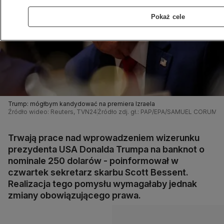
Pokaż cele
Trump: mógłbym kandydować na premiera Izraela
Źródło wideo: Reuters, TVN24
Źródło zdj. gł.: PAP/EPA/SAMUEL CORUM /
Trwają prace nad wprowadzeniem wizerunku
prezydenta USA Donalda Trumpa na banknot o
nominale 250 dolarów - poinformował w
czwartek sekretarz skarbu Scott Bessent.
Realizacja tego pomysłu wymagałaby jednak
zmiany obowiązującego prawa.