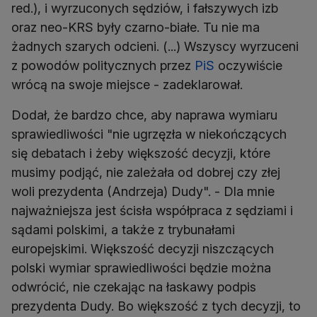
red.), i wyrzuconych sędziów, i fałszywych izb
oraz neo-KRS były czarno-białe. Tu nie ma
żadnych szarych odcieni. (...) Wszyscy wyrzuceni
z powodów politycznych przez
PiS
oczywiście
wrócą na swoje miejsce - zadeklarował.
Dodał, że bardzo chce, aby naprawa wymiaru
sprawiedliwości "nie ugrzęzła w niekończących
się debatach i żeby większość decyzji, które
musimy podjąć, nie zależała od dobrej czy złej
woli prezydenta (Andrzeja) Dudy". - Dla mnie
najważniejsza jest ścisła współpraca z sędziami i
sądami polskimi, a także z trybunałami
europejskimi. Większość decyzji niszczących
polski wymiar sprawiedliwości będzie można
odwrócić, nie czekając na łaskawy podpis
prezydenta Dudy. Bo większość z tych decyzji, to