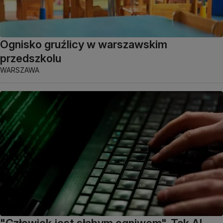
Ognisko gruźlicy w warszawskim
przedszkolu
WARSZAWA
"Człowiek jest słabym ogniwem". Tak AI