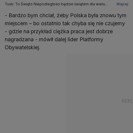
Tusk: To Święto Niepodległości będzie świętem dla wielu
Więcej
bardzo smutnym. Niektóre rodziny nie są w stanie przetrwać
od 1 do 1
- Bardzo bym chciał, żeby Polska była znowu tym
miejscem – bo ostatnio tak chyba się nie czujemy
- gdzie na przykład ciężka praca jest dobrze
nagradzana - mówił dalej lider Platformy
Obywatelskiej.