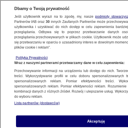
Dbamy o Twoją prywatność
Jeśli użytkownik wyrazi na to zgodę, my, nasze
podmioty stowarzys
Partnerów IAB oraz
30
innych Zaufanych Partnerów może przechowywa
użytkownika i uzyskiwać do nich dostęp w celu zapewnienia bardzi
przeglądania. Odbywa się to poprzez przetwarzanie danych os
przeglądania przechowywanych w plikach cookie. Użytkownik może udzie
POLSKA
się przetwarzaniu w oparciu o uzasadniony interes w dowolnym momencie
plików cookie i reklam”.
Donald Tusk składa rządzącym propozycję.
Polityka Prywatności
"Pomożemy wam odwołać tego człowieka"
Wraz z naszymi partnerami przetwarzamy dane w celu zapewnienia:
Przechowywanie informacji na urządzeniu lub dostęp do nich. Tworzeni
10.11.2022, 18:26
treści. Wykorzystywanie profili w celu doboru spersonalizowanych tr
spersonalizowanych reklam. Pomiar efektywności treści. Wyko
spersonalizowanych reklam. Pomiar efektywności reklam. Rozumienie o
Udostępnij
kombinacji danych z różnych źródeł. Rozwój i ulepszanie usług. Wykor
do wyboru reklam.
Lista partnerów (dostawców)
Akceptuję