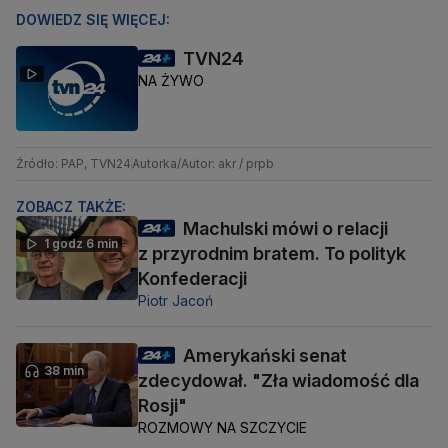
DOWIEDZ SIĘ WIĘCEJ:
TVN24
NA ŻYWO
Źródło: PAP, TVN24
Autorka/Autor: akr / prpb
ZOBACZ TAKŻE:
Machulski mówi o relacji
1 godz 6 min
z przyrodnim bratem. To polityk
Konfederacji
Piotr Jacoń
Amerykański senat
38 min
zdecydował. "Zła wiadomość dla
Rosji"
ROZMOWY NA SZCZYCIE