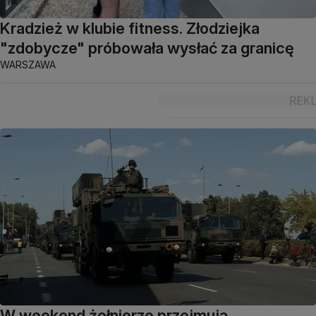
Kradzież w klubie fitness. Złodziejka
"zdobycze" próbowała wysłać za granicę
WARSZAWA
W weekend żołnierze przejmują