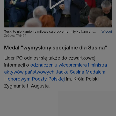
Tusk: to nie kamienie milowe są problemem, tylko kamienie
Więcej
u szyi naszej ojczyzny
Źródło: TVN24
Medal "wymyślony specjalnie dla Sasina"
Lider PO odniósł się także do czwartkowej
informacji o
odznaczeniu wicepremiera i ministra
aktywów państwowych Jacka Sasina Medalem
Honorowym Poczty Polskiej
im. Króla Polski
Zygmunta II Augusta.