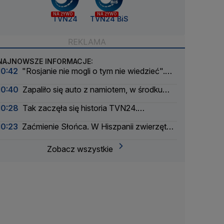
NA ŻYWO
NA ŻYWO
TVN24
TVN24 BiS
NAJNOWSZE INFORMACJE:
10:42
"Rosjanie nie mogli o tym nie wiedzieć".
Zabili trzyletnie dziecko
10:40
Zapaliło się auto z namiotem, w środku
spała rodzina. Chwile grozy na kempingu
10:28
Tak zaczęła się historia TVN24.
"Założyliśmy takie urocze koszulki"
10:23
Zaćmienie Słońca. W Hiszpanii zwierzęta
mogą "zaśpiewać"
Zobacz wszystkie