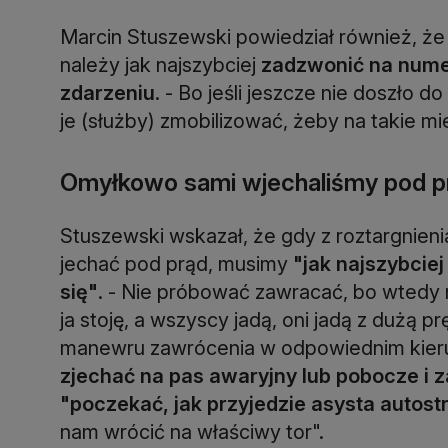
Marcin Stuszewski powiedział również, ż
należy jak najszybciej
zadzwonić na nume
zdarzeniu
. - Bo jeśli jeszcze nie doszło d
je (służby) zmobilizować, żeby na takie mie
Omyłkowo sami wjechaliśmy pod pr
Stuszewski wskazał, że gdy z roztargnien
jechać pod prąd, musimy
"jak najszybcie
się"
. - Nie próbować zawracać, bo wted
ja stoję, a wszyscy jadą, oni jadą z dużą p
manewru zawrócenia w odpowiednim kierun
zjechać na pas awaryjny lub pobocze i 
"poczekać, jak przyjedzie asysta autos
nam wrócić na właściwy tor".