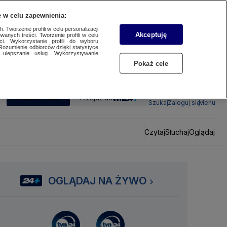
 w celu zapewnienia:
 Tworzenie profili w celu personalizacji
Akceptuję
wanych treści. Tworzenie profili w celu
ci. Wykorzystanie profili do wyboru
Rozumienie odbiorców dzięki statystyce
ulepszanie usług. Wykorzystywanie
Pokaż cele
SUBSKRYBUJ
Przejdź do
Szukaj
Zaloguj się
Menu
Czytaj
Słuchaj
Oglądaj
OGLĄDAJ NA ŻYWO