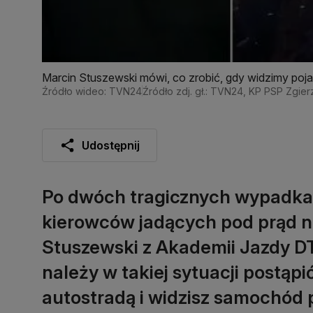
Marcin Stuszewski mówi, co zrobić, gdy widzimy poj
Źródło wideo: TVN24
Źródło zdj. gł.: TVN24, KP PSP Zgier
Udostępnij
Po dwóch tragicznych wypadk
kierowców jadących pod prąd n
Stuszewski z Akademii Jazdy D
należy w takiej sytuacji postąpić
autostradą i widzisz samochód 