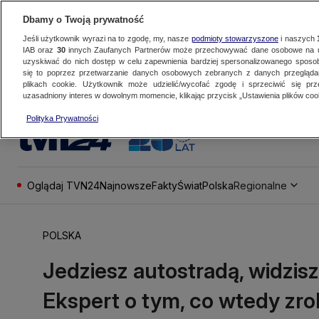
Dbamy o Twoją prywatność
Jeśli użytkownik wyrazi na to zgodę, my, nasze
podmioty stowarzyszone
i naszych
IAB oraz
30
innych Zaufanych Partnerów może przechowywać dane osobowe na ur
uzyskiwać do nich dostęp w celu zapewnienia bardziej spersonalizowanego sposo
się to poprzez przetwarzanie danych osobowych zebranych z danych przegląd
plikach cookie. Użytkownik może udzielić/wycofać zgodę i sprzeciwić się pr
uzasadniony interes w dowolnym momencie, klikając przycisk „Ustawienia plików cook
Polityka Prywatności
Oglądaj TVN24
Najnowsze
Fakty
Świat
Polska
Regionalne
POLSKA
Jedziesz autostradą, widzi
Ekspert o tym, co wtedy zro