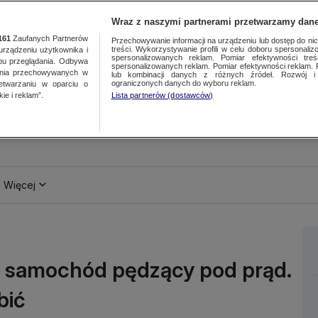
Wraz z naszymi partnerami przetwarzamy dane
161
Zaufanych Partnerów
Przechowywanie informacji na urządzeniu lub dostęp do nich.
treści. Wykorzystywanie profili w celu doboru spersonalizo
ządzeniu użytkownika i
spersonalizowanych reklam. Pomiar efektywności treś
bu przeglądania. Odbywa
spersonalizowanych reklam. Pomiar efektywności reklam. 
ania przechowywanych w
lub kombinacji danych z różnych źródeł. Rozwój i 
ograniczonych danych do wyboru reklam.
zetwarzaniu w oparciu o
ie i reklam”.
Lista partnerów (dostawców)
Więcej
sz samochód pędzący pod prąd.
bić