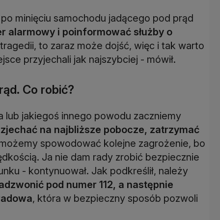
e po minięciu samochodu jadącego pod prąd
r alarmowy i poinformować służby o
o tragedii, to zaraz może dojść, więc i tak warto
jsce przyjechali jak najszybciej - mówił.
ąd. Co robić?
ia lub jakiegoś innego powodu zaczniemy
j zjechać na najbliższe pobocze, zatrzymać
y możemy spowodować kolejne zagrożenie, bo
rędkością. Ja nie dam rady zrobić bezpiecznie
ku - kontynuował. Jak podkreślił, należy
zadzwonić pod numer 112, a następnie
tradowa
, która w bezpieczny sposób pozwoli