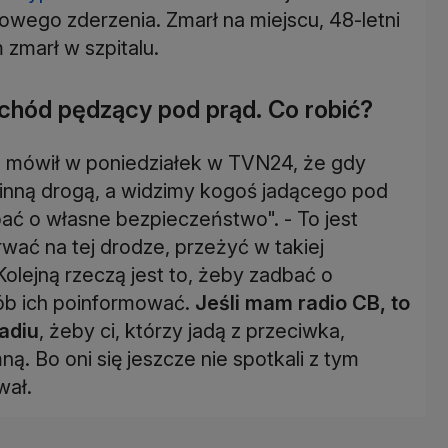
owego zderzenia. Zmarł na miejscu, 48-letni
zmarł w szpitalu.
chód pędzący pod prąd. Co robić?
 mówił w poniedziałek w TVN24, że gdy
 inną drogą, a widzimy kogoś jadącego pod
ć o własne bezpieczeństwo". - To jest
trwać na tej drodze, przeżyć w takiej
Kolejną rzeczą jest to, żeby zadbać o
sób ich poinformować.
Jeśli mam radio CB, to
radiu
, żeby ci, którzy jadą z przeciwka,
ną. Bo oni się jeszcze nie spotkali z tym
wał.