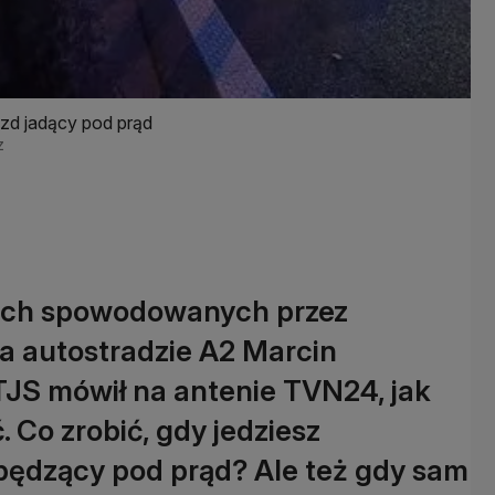
azd jadący pod prąd
z
ach spowodowanych przez
a autostradzie A2 Marcin
TJS mówił na antenie TVN24, jak
. Co zrobić, gdy jedziesz
pędzący pod prąd? Ale też gdy sam